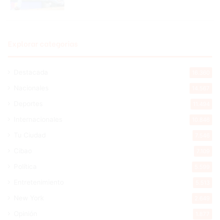
Explorar categorias
Destacada
16.360
Nacionales
14.567
Deportes
11.494
Internacionales
10.846
Tu Ciudad
7.546
Cibao
7.109
Política
5.599
Entretenimiento
5.513
New York
2.649
Opinión
1.877