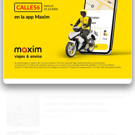
Popular
Reciente
Comentarios
Policía Nacional ejecuta allanamientos;
ocupa escopeta, municiones y
motocicleta con chasis alterado
Hace 21 horas
Incautan 41 paquetes de marihuana