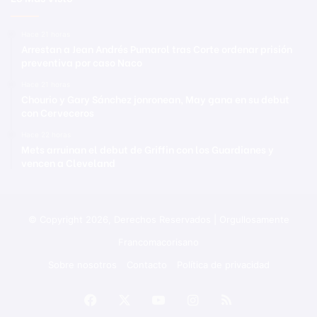
Hace 21 horas
Arrestan a Jean Andrés Pumarol tras Corte ordenar prisión
preventiva por caso Naco
Hace 21 horas
Chourio y Gary Sánchez jonronean, May gana en su debut
con Cerveceros
Hace 22 horas
Mets arruinan el debut de Griffin con los Guardianes y
vencen a Cleveland
© Copyright 2026, Derechos Reservados | Orgullosamente
Francomacorisano
Sobre nosotros
Contacto
Política de privacidad
Facebook
X
YouTube
Instagram
RSS