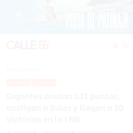
Buscar
M
Inicio
/
Deportes
Deportes
Tu Ciudad
Gigantes anotan 131 puntos,
castigan a Soles y llegan a 10
victorias en la LNB
Send
Redacción
14 mayo 2026
2 minutos de lectura