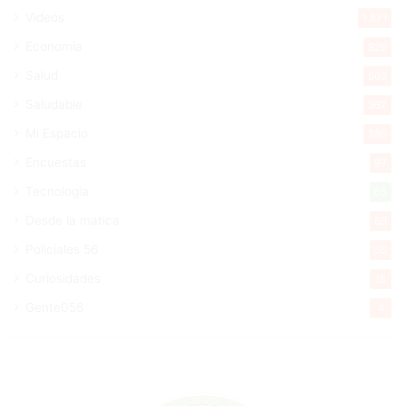
Videos
1.871
Economía
926
Salud
503
Saludable
367
Mi Espacio
280
Encuestas
97
Tecnologia
65
Desde la matica
60
Policiales 56
55
Curiosidades
15
Gente056
4