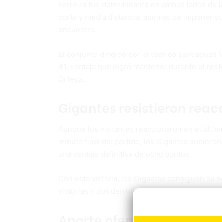
Ferreira fue determinante en ambos lados de l
corta y media distancia, además de imponer su
encuentro.
El conjunto dirigido por el técnico santiagué
41, ventaja que logró mantener durante el res
Ortega.
Gigantes resistieron reac
Aunque los visitantes reaccionaron en el últim
minuto final del partido, los Gigantes supieron
una ventaja definitiva de ocho puntos.
Con esta victoria, los Gigantes consiguen su 
victorias y dos derrotas, mientras que los Mar
Aporte ofensivo colectivo