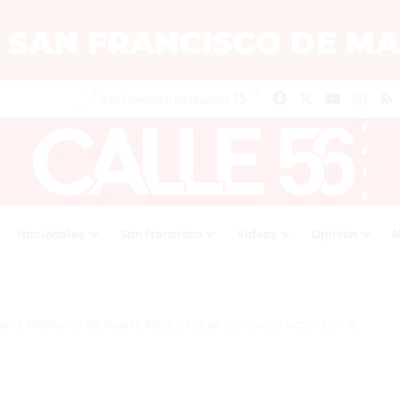
℃
Facebook
X
YouTube
Inst
15
San Francisco de Macoris
Nacionales
San Francisco
Videos
Opinión
M
n a Marineros de Puerto Plata y logran su novena victoria en la