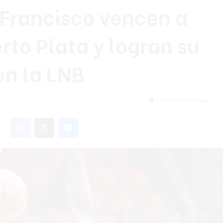
 Francisco vencen a
rto Plata y logran su
en la LNB
1 minuto de lectura
Facebook
X
Messenger