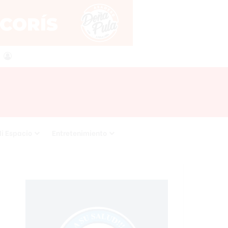
agram
RSS
Acceso
i Espacio
Entretenimiento