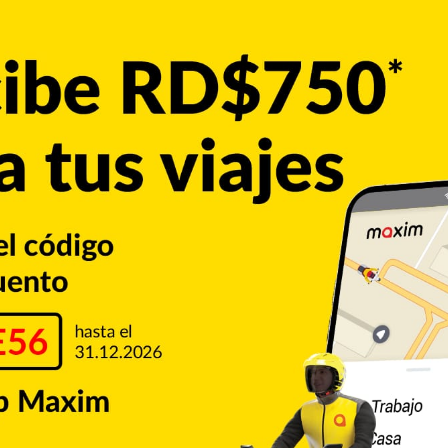
erreira, los Gigantes contaron con el respaldo ofensivo de
 la banca, JeanKarlo Iciano agregó 16 tantos y Charles
resaliente fue Anderson García, quien registró una
tes y ocho asistencias. Andrés Fulgencio anotó 17 puntos y
os Gigantes
l próximo miércoles 13 de mayo cuando reciban en el
e en otra jornada de la Liga Nacional de Baloncesto.
Liga Nacional de Baloncesto
LNB
ata
San Francisco de Macorís