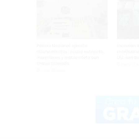
Policía Nacional ejecuta
Incautan 
allanamientos; ocupa escopeta,
marihuana
municiones y motocicleta con
UU. con de
chasis alterado
Hace 22 h
Hace 22 horas