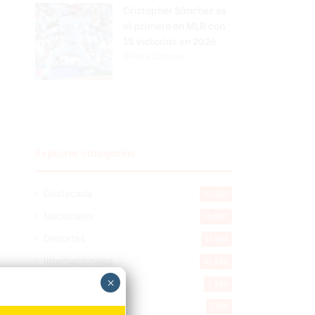
Cristopher Sánchez es
el primero en MLB con
15 victorias en 2026
Hace 22 horas
Explorar categorias
Destacada
16.360
Nacionales
14.567
Deportes
11.494
Internacionales
10.846
×
Tu Ciudad
7.546
Cibao
7.109