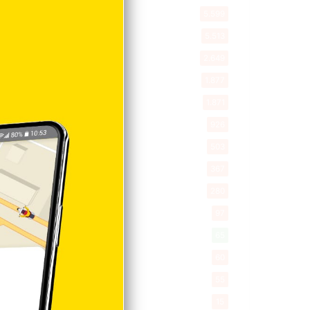
Política
5.599
Entretenimiento
5.513
New York
2.649
Opinión
1.877
Videos
1.871
Economía
926
Salud
503
Saludable
367
Mi Espacio
280
Encuestas
97
Tecnologia
65
Desde la matica
60
Policiales 56
55
Curiosidades
15