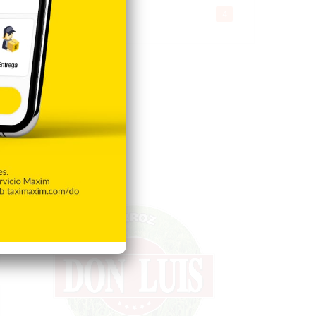
Gente056
4