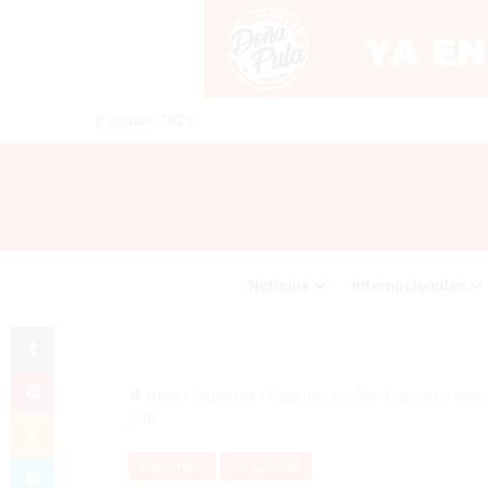
8 agosto 2026
Noticias
Internacionales
Tumblr
Pinterest
Inicio
/
Deportes
/
Gigantes de San Francisco vence
Odnoklassniki
LNB
Skype
Deportes
Tu Ciudad