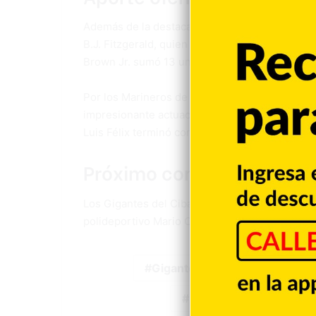
Además de la destacada actuación de Luismal F
B.J. Fitzgerald, quien aportó 18 puntos. Desde
Brown Jr. sumó 13 unidades.
Por los Marineros de Puerto Plata, el más sob
impresionante actuación de 31 puntos, 17 rebo
Luis Félix terminó con 15.
Próximo compromiso de l
Los Gigantes del Cibao volverán a la acción e
polideportivo Mario Ortega a los Soles del Est
Gigantes de San Francisco
Marineros de Puerto Pl