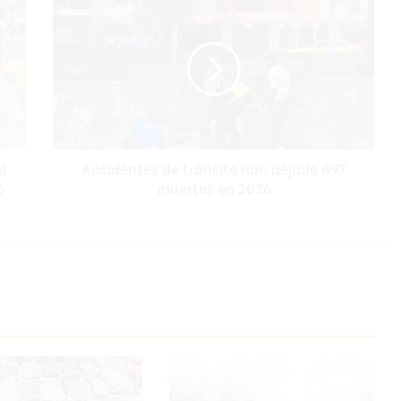
de
tránsito
han
dejado
897
muertes
en
2026
el
Accidentes de tránsito han dejado 897
o
muertes en 2026