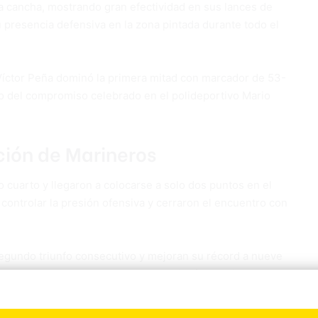
a cancha, mostrando gran efectividad en sus lances de
 presencia defensiva en la zona pintada durante todo el
s Víctor Peña dominó la primera mitad con marcador de 53-
to del compromiso celebrado en el polideportivo Mario
ción de Marineros
o cuarto y llegaron a colocarse a solo dos puntos en el
 controlar la presión ofensiva y cerraron el encuentro con
segundo triunfo consecutivo y mejoran su récord a nueve
ineros colocan su marca en cuatro triunfos y seis reveses.