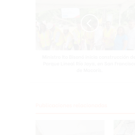
Ito
Bisonó
inicia
construcción
del
Parque
Lineal
Río
Ministro Ito Bisonó inicia construcción d
Jaya,
en
Parque Lineal Río Jaya, en San Francisc
San
de Macorís.
Francisco
de
Macorís.
Publicaciones relacionadas