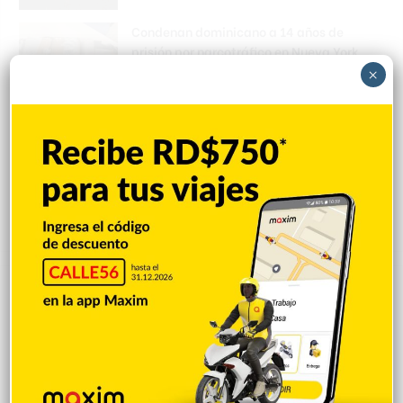
Condenan dominicano a 14 años de
prisión por narcotráfico en Nueva York
×
Hace 9 horas
Galilea Montijo sobre críticas a su rostro:
«Me están tratando como si tuviera una
parálisis»
Hace 9 horas
Explorar categorias
Destacada
16.366
Nacionales
14.575