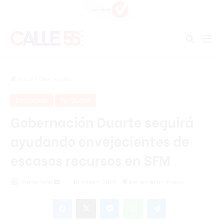
Buscar
M
Inicio
/
Destacada
Destacada
Tu Ciudad
Gobernación Duarte seguirá
ayudando envejecientes de
escasos recursos en SFM
Redacción
S
10 febrero 2020
Menos de un minuto
e
Facebook
X
Messenger
WhatsApp
Telegram
n
d