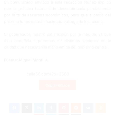
En comunicado enviado a esta redacción Nuñez explicó
que la práctica habría sido descontinuada parcialmente
por falta de recursos económicos, pero que a partir del
próximo lunes estarán haciendo entrega de los mismo.
El gobernador, mostró satisfacción por la medida, ya que
ésta beneficia a personas de distintos sectores de la
ciudad que necesitan la mano amiga del gobierno central.
Fuente: Miguel Montilla
Copiar enlace
Facebook
X
LinkedIn
Tumblr
Pinterest
Reddit
VKontakte
Odnoklassniki
Pocket
Skype
Compartir por correo electrónico
Imprimir