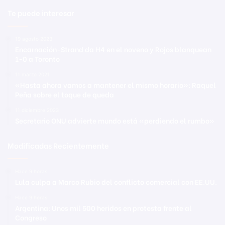
Te puede interesar
19 agosto 2023
Encarnación-Strand da H4 en el noveno y Rojos blanquean
1-0 a Toronto
11 marzo 2021
«Hasta ahora vamos a mantener el mismo horario»: Raquel
Peña sobre el toque de queda
11 diciembre 2023
Secretario ONU advierte mundo está «perdiendo el rumbo»
Modificadas Recientemente
Hace 9 horas
Lula culpa a Marco Rubio del conflicto comercial con EE.UU.
Hace 9 horas
Argentina: Unos mil 500 heridos en protesta frente al
Congreso