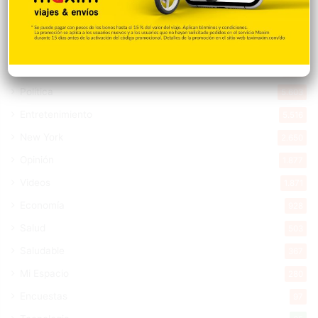
Deportes
11.499
Internacionales
10.855
Tu Ciudad
7.547
Cibao
7.113
Política
5.603
Entretenimiento
5.516
New York
2.650
Opinión
1.877
Videos
1.871
Economía
928
Salud
503
Saludable
367
Mi Espacio
280
Encuestas
97