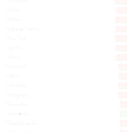
Tu Ciudad
7.546
Cibao
7.109
Política
5.599
Entretenimiento
5.513
New York
2.649
Opinión
1.877
Videos
1.871
Economía
926
Salud
503
Saludable
367
Mi Espacio
280
Encuestas
97
Tecnologia
65
Desde la matica
60