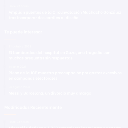
Hace 23 horas
Amplían puentes de la Circunvalación Machacho González
tras incorporar dos carriles al diseño
Te puede interesar
21 octubre 2023
El bombardeo del hospital en Gaza, una tragedia con
muchas preguntas sin respuestas
14 junio 2021
Pleno de la JCE muestra preocupación por gastos excesivos
en campañas electorales
26 agosto 2020
Messi y Barcelona, un divorcio muy amargo
Modificadas Recientemente
Hace 23 horas
Migración detiene a 1,869 extranjeros irregulares y deporta