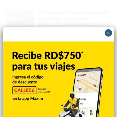
Policía Nacional ejecuta allanamientos;
ocupa escopeta, municiones y
motocicleta con chasis alterado
Hace 23 horas
×
Incautan 41 paquetes de marihuana
enviados desde EE. UU. con destino a SFM
Hace 23 horas
Amplían puentes de la Circunvalación
Machacho González tras incorporar dos
carriles al diseño
Hace 23 horas
VENEZUELA: Chavismo y grupo oposición
tienen primer diálogo