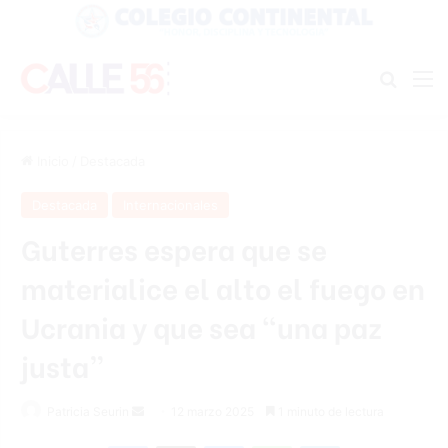
Buscar
M
Inicio
/
Destacada
Destacada
Internacionales
Guterres espera que se
materialice el alto el fuego en
Ucrania y que sea “una paz
justa”
Send
Patricia Seurin
12 marzo 2025
1 minuto de lectura
an
Facebook
X
Messenger
WhatsApp
Telegram