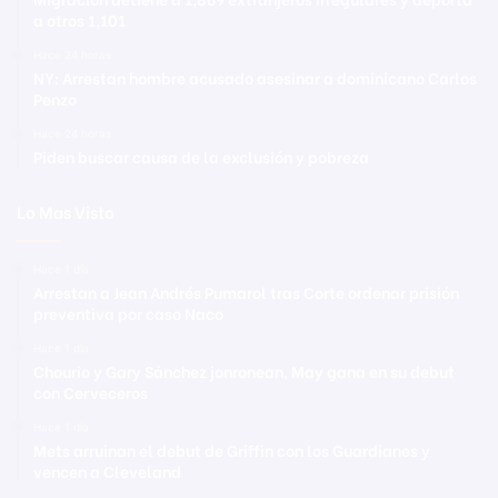
a otros 1,101
Hace 24 horas
NY: Arrestan hombre acusado asesinar a dominicano Carlos
Penzo
Hace 24 horas
Piden buscar causa de la exclusión y pobreza
Lo Mas Visto
Hace 1 día
Arrestan a Jean Andrés Pumarol tras Corte ordenar prisión
preventiva por caso Naco
Hace 1 día
Chourio y Gary Sánchez jonronean, May gana en su debut
con Cerveceros
Hace 1 día
Mets arruinan el debut de Griffin con los Guardianes y
vencen a Cleveland