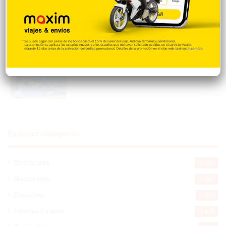
Hace 23 horas
Cristopher Sánchez es el primero en MLB
con 15 victorias en 2026
Hace 23 horas
Explorar categorias
Destacada
16.360
Nacionales
14.567
Deportes
11.494
Internacionales
10.846