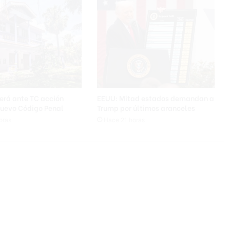
a
b
e
z
a
n
l
a
s
erá ante TC acción
EEUU: Mitad estados demandan a
e
nuevo Código Penal
Trump por últimos aranceles
n
oras
Hace 21 horas
c
u
e
s
t
a
s
p
a
r