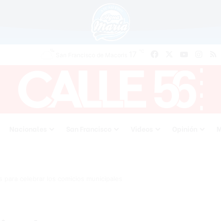
℃
17
Facebook
X
YouTube
Inst
San Francisco de Macoris
Nacionales
San Francisco
Videos
Opinión
M
s para celebrar los comicios municipales