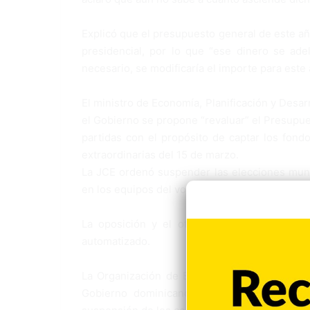
Explicó que el presupuesto general de este a
presidencial, por lo que “ese dinero se ade
necesario, se modificaría el importe para este 
El ministro de Economía, Planificación y Desa
el Gobierno se propone “revaluar” el Presupue
partidas con el propósito de captar los fond
extraordinarias del 15 de marzo.
La JCE ordenó suspender las elecciones munic
en los equipos del voto automatizado utilizado
La oposición y el oficialismo se acusan m
automatizado.
La Organización de Estados Americanos (OEA)
Gobierno dominicano para realizar una inv