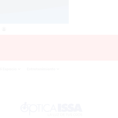
agram
RSS
Acceso
i Espacio
Entretenimiento