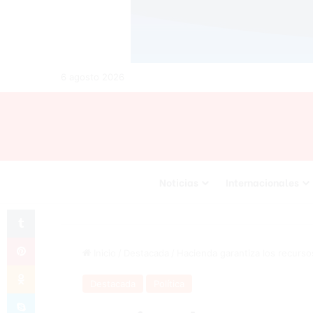
6 agosto 2026
Noticias
Internacionales
Tumblr
Pinterest
Inicio
/
Destacada
/
Hacienda garantiza los recurso
Odnoklassniki
Destacada
Política
Skype