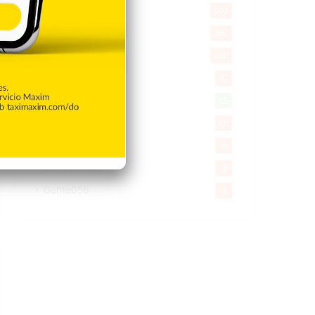
Salud
502
Saludable
367
Mi Espacio
280
Encuestas
97
Tecnologia
65
Desde la matica
60
Policiales 56
55
Curiosidades
15
Gente056
4