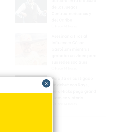
actuará en la clausura
de los Juegos
Centroamericanos y
del Caribe
Hace 14 horas
Asesinan a tiros al
influencer César
Gastélum mientras
grababa un video para
sus redes sociales
Hace 14 horas
Peralta es castigado
×
en debut con Rays,
pero Hicks pega grand
slam en victoria
Hace 14 horas