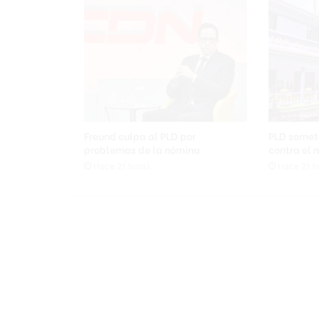
s
l
a
g
a
r
a
n
t
Freund culpa al PLD por
PLD somet
í
problemas de la nómina
contra el 
a
Hace 21 horas
Hace 21 h
d
e
q
u
e
e
l
a
p
o