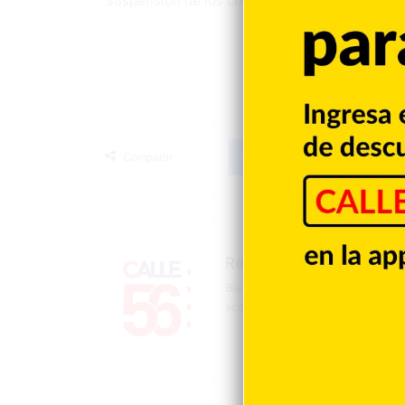
suspensión de los comicios.
Facebook
X
LinkedIn
Tumblr
Compartir
Redacción
Bienvenidos a la página oficial 
acontecer mundial, nacional y d