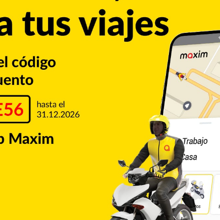
Copiar enlace
Pinterest
Reddit
VKontakte
Odnoklassniki
Pocket
Skype
Compartir por correo electrónico
Imprimir
de CALLE56. Aquí podrás encontrar las ultimas noticias del
e la ciudad de San Francisco de Macorís