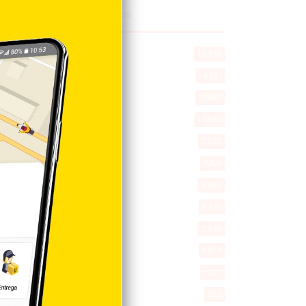
Explorar categorias
Destacada
16.348
Nacionales
14.551
Deportes
11.482
Internacionales
10.832
Tu Ciudad
7.532
Cibao
7.103
Política
5.592
Entretenimiento
5.510
New York
2.648
Opinión
1.877
Videos
1.871
Economía
922