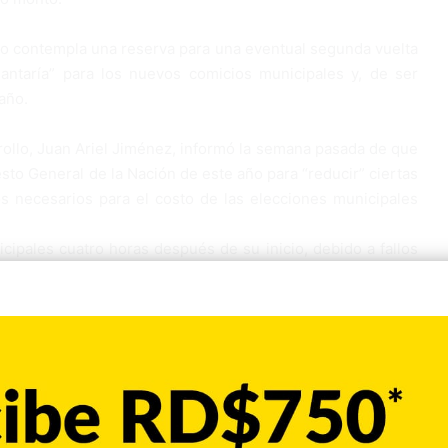
ño contempla una reserva para una eventual segunda vuelta
lantaría” para los nuevos comicios municipales y, de ser
año.
rrollo, Juan Ariel Jiménez, informó la semana pasada de que
sto General de la Nación de este año para “reducir” ciertas
os necesarios para el costo de las elecciones municipales
ipales cuatro horas después de su inicio, debido a fallos
 en 18 de los 158 municipios del país.
utuamente de ser los causantes del colapso del sistema
 aceptó el pasado viernes las solicitudes de la JCE y el
estigación que determine las causas que provocaron la