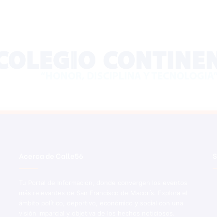
a
l
a
s
p
r
i
m
a
r
i
a
s
e
n
Acerca de Calle56
S
N
Y
Tu Portal de Información, donde convergen los eventos
más relevantes de San Francisco de Macorís. Explora el
ámbito político, deportivo, económico y social con una
visión imparcial y objetiva de los hechos noticiosos.