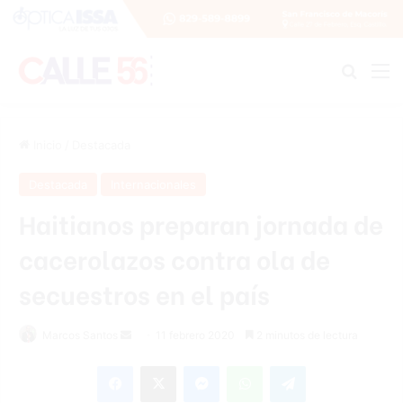
Buscar
M
Inicio
/
Destacada
Destacada
Internacionales
Haitianos preparan jornada de
cacerolazos contra ola de
secuestros en el país
Marcos Santos
S
11 febrero 2020
2 minutos de lectura
e
Facebook
X
Messenger
WhatsApp
Telegram
n
d