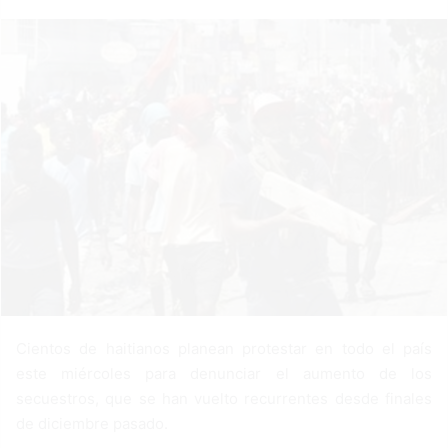
a
n
e
m
a
i
l
Cientos de haitianos planean protestar en todo el país
este miércoles para denunciar el aumento de los
secuestros, que se han vuelto recurrentes desde finales
de diciembre pasado.