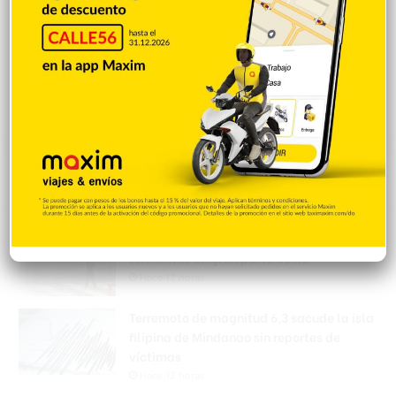
Popular
Reciente
Comentarios
Vaguada provocará aguaceros y
tormentas en gran parte de RD
Hace 12 horas
Terremoto de magnitud 6,3 sacude la isla
filipina de Mindanao sin reportes de
víctimas
Hace 12 horas