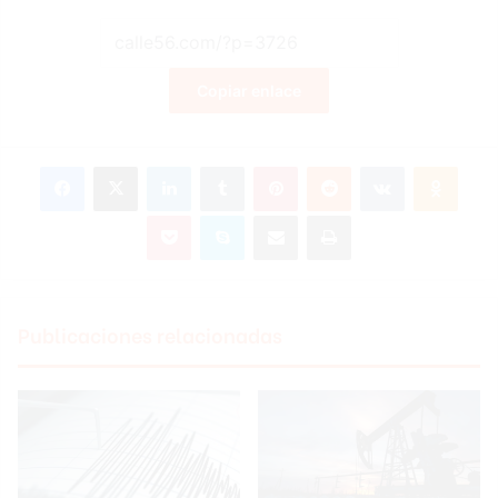
Copiar enlace
Facebook
X
LinkedIn
Tumblr
Pinterest
Reddit
VKontakte
Odnoklassniki
Pocket
Skype
Compartir por correo electrónico
Imprimir
Publicaciones relacionadas