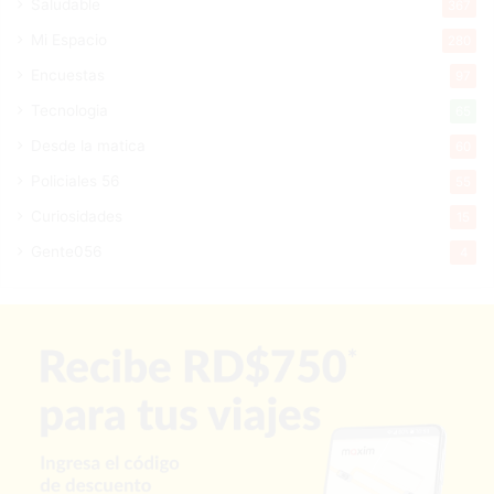
Saludable
367
Mi Espacio
280
Encuestas
97
Tecnologia
65
Desde la matica
60
Policiales 56
55
Curiosidades
15
Gente056
4