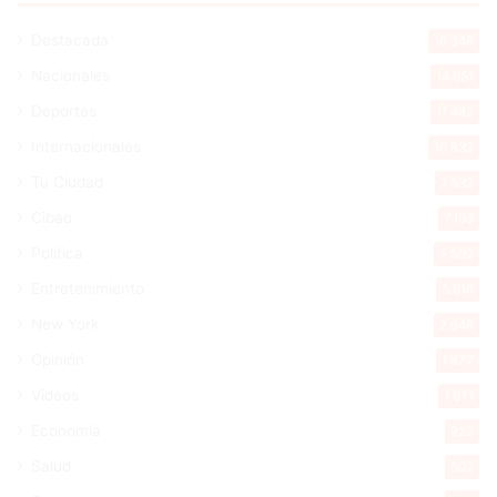
Destacada
16.348
Nacionales
14.551
Deportes
11.482
Internacionales
10.832
Tu Ciudad
7.532
Cibao
7.103
Política
5.592
Entretenimiento
5.510
New York
2.648
Opinión
1.877
Videos
1.871
Economía
922
Salud
502