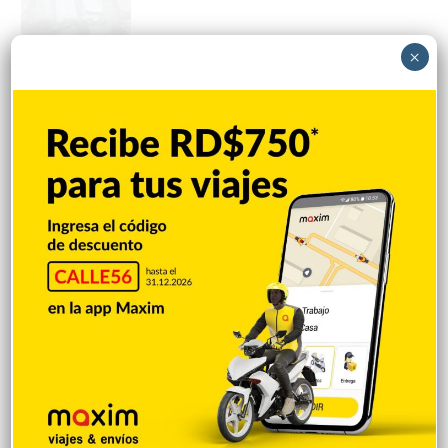
×
Amplían puentes de la Circunvalación
Machacho González tras incorporar dos
carriles al diseño
Hace 20 horas
VENEZUELA: Chavismo y grupo oposición
tienen primer diálogo
Hace 20 horas
Cristopher Sánchez es el primero en MLB
con 15 victorias en 2026
Hace 20 horas