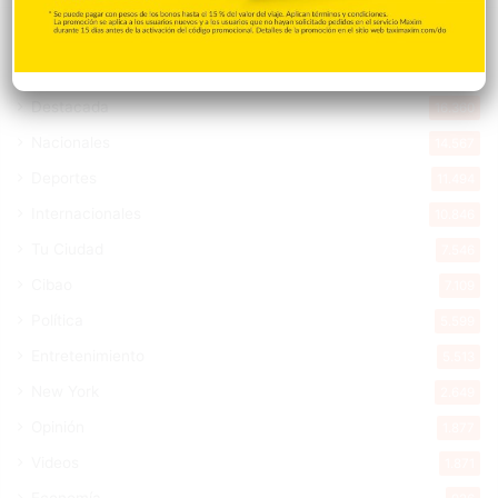
Explorar categorias
Destacada
16.360
Nacionales
14.567
Deportes
11.494
Internacionales
10.846
Tu Ciudad
7.546
Cibao
7.109
Política
5.599
Entretenimiento
5.513
New York
2.649
Opinión
1.877
Videos
1.871
Economía