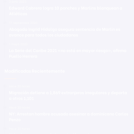
3 junio 2023
Edward Cabrera logra 10 ponches y Marlins blanquean a
Atléticos
17 septiembre 2020
Abogada Ingrid Hidalgo asegura sentencia de Marlin es
avance para todos los ciudadanos
1 mayo 2020
La Serie del Caribe 2021 «no está en mayor riesgo», afirma
Puello Herrera
Modificadas Recientemente
Hace 20 horas
Migración detiene a 1,869 extranjeros irregulares y deporta
a otros 1,101
Hace 20 horas
NY: Arrestan hombre acusado asesinar a dominicano Carlos
Penzo
Hace 20 horas