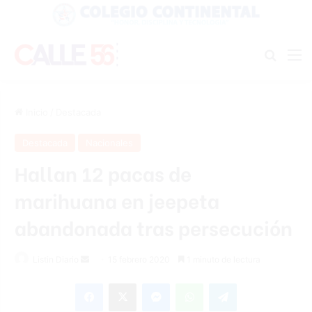
Buscar
M
Inicio
/
Destacada
Destacada
Nacionales
Hallan 12 pacas de
marihuana en jeepeta
abandonada tras persecución
Listin Diario
S
15 febrero 2020
1 minuto de lectura
e
Facebook
X
Messenger
WhatsApp
Telegram
n
d