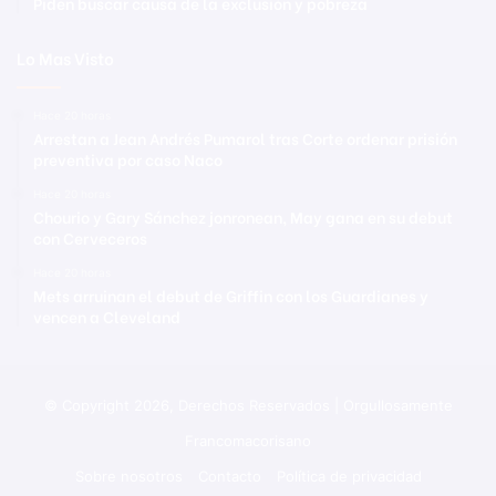
Piden buscar causa de la exclusión y pobreza
Lo Mas Visto
Hace 20 horas
Arrestan a Jean Andrés Pumarol tras Corte ordenar prisión
preventiva por caso Naco
Hace 20 horas
Chourio y Gary Sánchez jonronean, May gana en su debut
con Cerveceros
Hace 20 horas
Mets arruinan el debut de Griffin con los Guardianes y
vencen a Cleveland
© Copyright 2026, Derechos Reservados | Orgullosamente
Francomacorisano
Sobre nosotros
Contacto
Política de privacidad