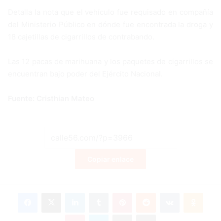
Detalla la nota que el vehículo fue requisado en compañía
del Ministerio Público en dónde fue encontrada la droga y
18 cajetillas de cigarrillos de contrabando.
Las 12 pacas de marihuana y los paquetes de cigarrillos se
encuentran bajo poder del Ejército Nacional.
Fuente: Cristhian Mateo
Copiar enlace
Facebook
X
LinkedIn
Tumblr
Pinterest
Reddit
VKontakte
Odnoklassniki
Pocket
Skype
Compartir por correo electrónico
Imprimir