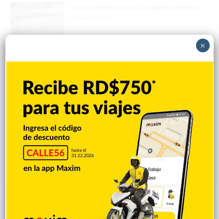
Una sugerencia para los pimentelenses
Hace 4 horas
×
Sandy Alcántara lanza 7.0 entradas en
blanco y triunfa
Hace 6 horas
Policía Nacional apresa mujer acusada
de realizar disparos y amenazar a su
expareja en SFM
Hace 6 horas
Explorar categorias