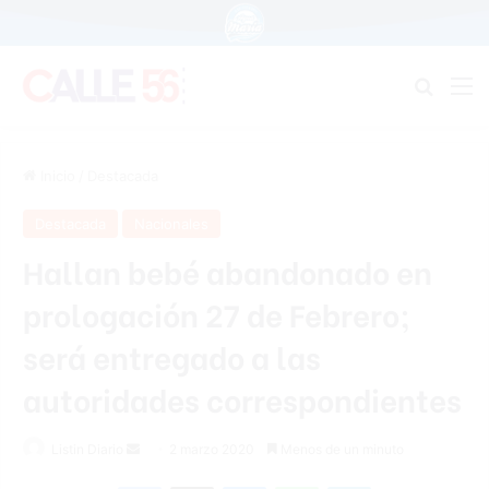
Buscar
M
Inicio
/
Destacada
Destacada
Nacionales
Hallan bebé abandonado en
prologación 27 de Febrero;
será entregado a las
autoridades correspondientes
Listin Diario
S
2 marzo 2020
Menos de un minuto
e
Facebook
X
Messenger
WhatsApp
Telegram