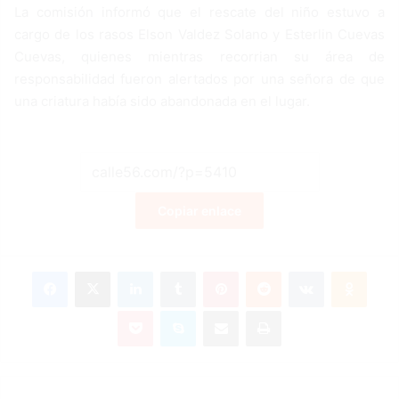
La comisión informó que el rescate del niño estuvo a
cargo de los rasos Elson Valdez Solano y Esterlin Cuevas
Cuevas, quienes mientras recorrian su área de
responsabilidad fueron alertados por una señora de que
una criatura había sido abandonada en el lugar.
Copiar enlace
Facebook
X
LinkedIn
Tumblr
Pinterest
Reddit
VKontakte
Odnoklassniki
Pocket
Skype
Compartir por correo electrónico
Imprimir