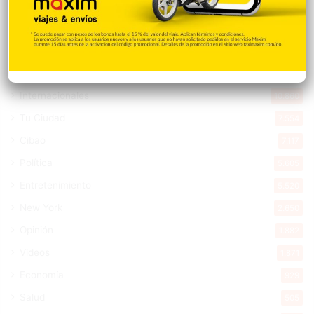
Destacada
16.372
Nacionales
14.579
Deportes
11.506
Internacionales
10.860
Tu Ciudad
7.554
Cibao
7.117
Política
5.605
Entretenimiento
5.520
New York
2.650
Opinión
1.882
Videos
1.871
Economía
929
Salud
505