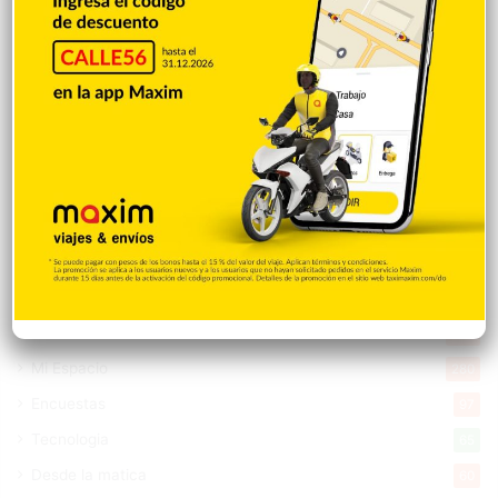
Tu Ciudad
7.542
Cibao
7.105
Política
5.596
Entretenimiento
5.511
New York
2.648
Opinión
1.877
Videos
1.871
Economía
925
Salud
502
Saludable
367
Mi Espacio
280
Encuestas
97
Tecnologia
65
Desde la matica
60