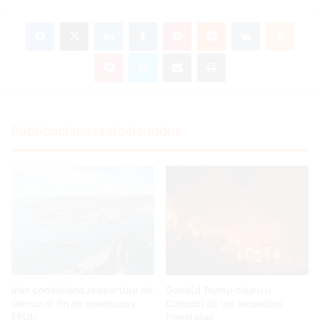
Facebook
X
LinkedIn
Tumblr
Pinterest
Reddit
VKontakte
Odnoklassniki
Pocket
Skype
Compartir por correo electrónico
Imprimir
Publicaciones relacionadas
Irán condiciona reapertura de
Donald Trump culpa a
Ormuz al fin de amenazas
Canadá de los incendios
EEUU
forestales