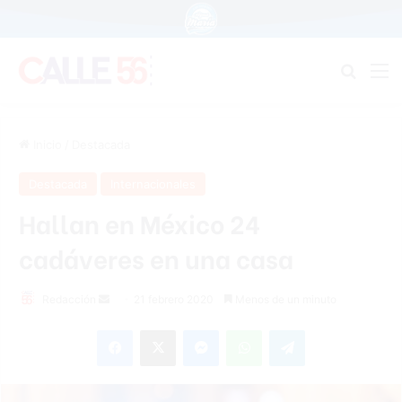
Buscar
M
Inicio
/
Destacada
Destacada
Internacionales
Hallan en México 24
cadáveres en una casa
Redacción
S
21 febrero 2020
Menos de un minuto
e
Facebook
X
Messenger
WhatsApp
Telegram
n
d
a