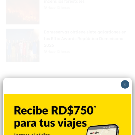
incendios forestales
Hace 13 horas
Banreservas obtiene siete galardones en
los Effie Awards República Dominicana
2026
Hace 13 horas
Explorar categorias
×
Destacada
16.354
Nacionales
14.561
Deportes
11.487
Internacionales
10.839