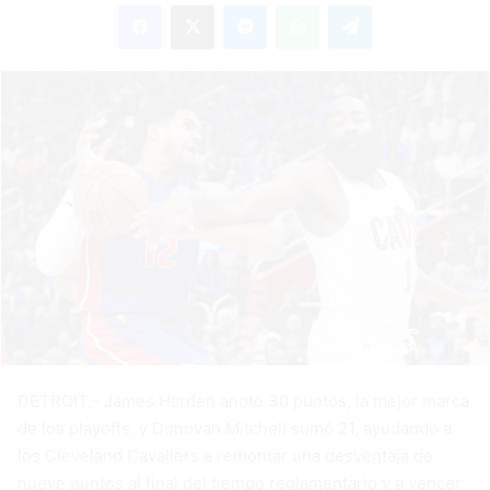
Facebook
X
Messenger
WhatsApp
Telegram
email
DETROIT.- James Harden anotó 30 puntos, la mejor marca
de los playoffs, y Donovan Mitchell sumó 21, ayudando a
los Cleveland Cavaliers a remontar una desventaja de
nueve puntos al final del tiempo reglamentario y a vencer