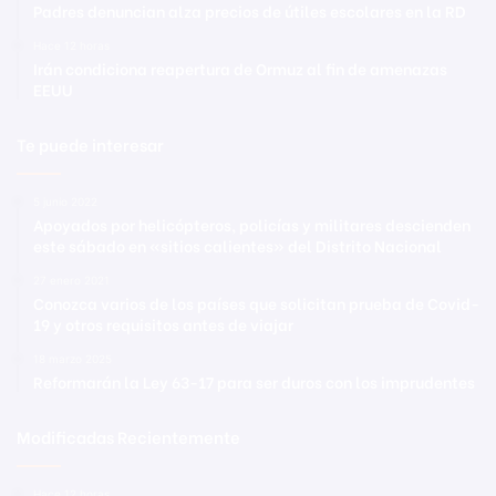
Padres denuncian alza precios de útiles escolares en la RD
Hace 12 horas
Irán condiciona reapertura de Ormuz al fin de amenazas
EEUU
Te puede interesar
5 junio 2022
Apoyados por helicópteros, policías y militares descienden
este sábado en «sitios calientes» del Distrito Nacional
27 enero 2021
Conozca varios de los países que solicitan prueba de Covid-
19 y otros requisitos antes de viajar
18 marzo 2025
Reformarán la Ley 63-17 para ser duros con los imprudentes
Modificadas Recientemente
Hace 12 horas