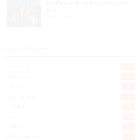
los Effie Awards República Dominicana
2026
Hace 12 horas
Explorar categorias
Destacada
16.354
Nacionales
14.561
Deportes
11.487
Internacionales
10.839
Tu Ciudad
7.542
Cibao
7.105
Política
5.596
Entretenimiento
5.511