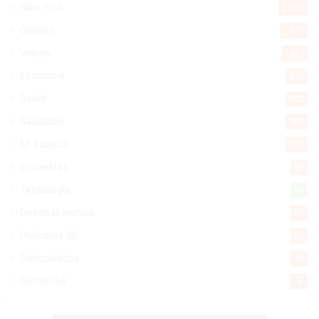
New York
2.650
Opinión
1.877
Videos
1.871
Economía
928
Salud
503
Saludable
367
Mi Espacio
280
Encuestas
97
Tecnologia
65
Desde la matica
60
Policiales 56
55
Curiosidades
15
Gente056
4