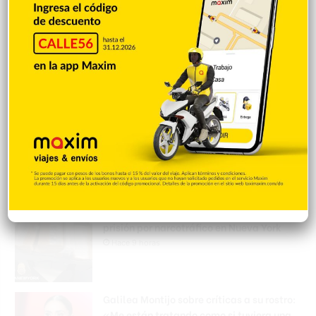
Accidente deja un muerto; familia
cuestiona la detención del presunto
implicado
Hace 8 horas
Incautan 303 paquetes de cocaína
ocultas en el piso de contenedor en Puerto
Caucedo
Hace 9 horas
Condenan dominicano a 14 años de
prisión por narcotráfico en Nueva York
Hace 9 horas
Galilea Montijo sobre críticas a su rostro:
«Me están tratando como si tuviera una