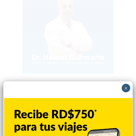
×
Popular
Reciente
Comentarios
El papa se reunirá con víctima de abusos
en su próxima visita a Francia
Hace 8 horas