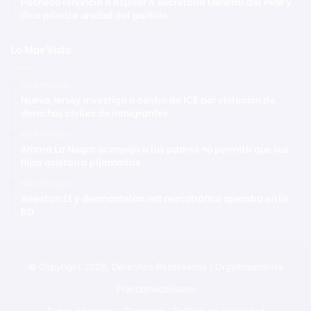
Pacheco renuncia a aspirar a Secretaría General del PRM y
dice prioriza unidad del partido
Lo Mas Visto
Hace 15 horas
Nueva Jersey investiga a centro de ICE por violación de
derechos civiles de inmigrantes
Hace 15 horas
Amara La Negra aconseja a los padres no permitir que sus
hijos asistan a pijamadas
Hace 15 horas
Arrestan 11 y desmantelan red narcotráfico operaba en la
RD
© Copyright 2026, Derechos Reservados | Orgullosamente
Francomacorisano
Sobre nosotros
Contacto
Política de privacidad