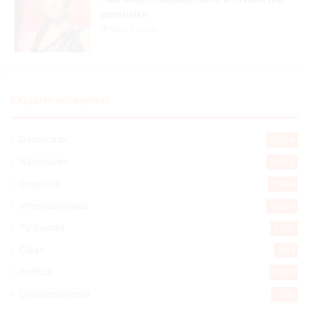
parálisis»
Hace 9 horas
Explorar categorias
Destacada
16.366
Nacionales
14.575
Deportes
11.499
Internacionales
10.855
Tu Ciudad
7.547
Cibao
7.113
Política
5.603
Entretenimiento
5.516