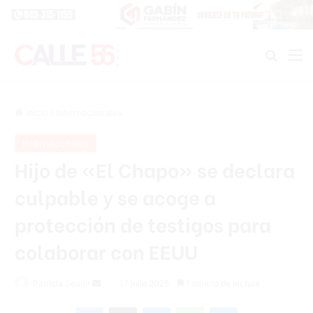
Buscar
M
Inicio
/
Internacionales
Internacionales
Hijo de «El Chapo» se declara
culpable y se acoge a
protección de testigos para
colaborar con EEUU
Send
Patricia Seurin
17 julio 2025
1 minuto de lectura
an
Facebook
X
Messenger
WhatsApp
Telegram