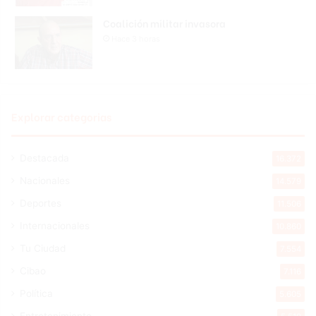
Coalición militar invasora
Hace 3 horas
Explorar categorias
Destacada
16.372
Nacionales
14.579
Deportes
11.506
Internacionales
10.860
Tu Ciudad
7.554
Cibao
7.116
Política
5.605
Entretenimiento