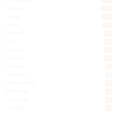
5.519
New York
2.650
Opinión
1.882
Videos
1.871
Economía
929
Salud
505
Saludable
367
Mi Espacio
281
Encuestas
97
Tecnologia
65
Desde la matica
60
Policiales 56
55
Curiosidades
15
Gente056
4