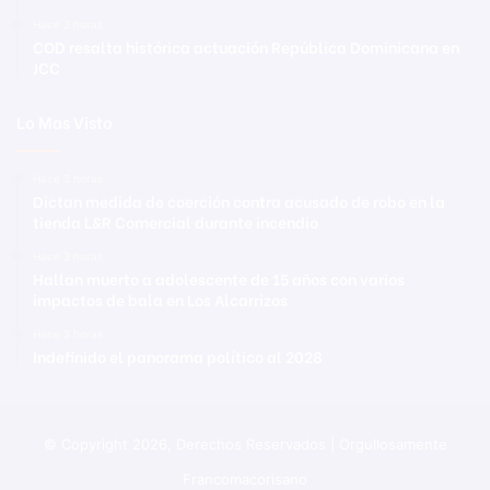
Hace 3 horas
COD resalta histórica actuación República Dominicana en
JCC
Lo Mas Visto
Hace 3 horas
Dictan medida de coerción contra acusado de robo en la
tienda L&R Comercial durante incendio
Hace 3 horas
Hallan muerto a adolescente de 15 años con varios
impactos de bala en Los Alcarrizos
Hace 3 horas
Indefinido el panorama político al 2028
© Copyright 2026, Derechos Reservados | Orgullosamente
Francomacorisano