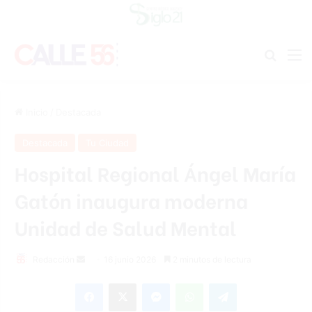
Buscar
M
Inicio
/
Destacada
Destacada
Tu Ciudad
Hospital Regional Ángel María
Gatón inaugura moderna
Unidad de Salud Mental
Send
Redacción
16 junio 2026
2 minutos de lectura
an
Facebook
X
Messenger
WhatsApp
Telegram
email