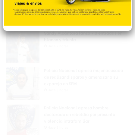
Hace 1 hora
Sandy Alcántara lanza 7.0 entradas en
blanco y triunfa
Hace 2 horas
Policía Nacional apresa mujer acusada
de realizar disparos y amenazar a su
expareja en SFM
Hace 3 horas
Policía Nacional apresa hombre
declarado en rebeldía por presunta
violencia intrafamiliar
Hace 3 horas