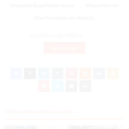
Hospital Ángel María Gatón
Salud Mental
San Francisco de Macorís
Copiar enlace
Facebook
X
LinkedIn
Tumblr
Pinterest
Reddit
VKontakte
Odnok
Pocket
Skype
Compartir por correo electrónico
Imprimir
Publicaciones relacionadas