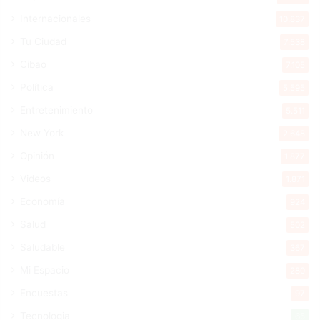
Internacionales
10.837
Tu Ciudad
7.538
Cibao
7.105
Política
5.595
Entretenimiento
5.511
New York
2.648
Opinión
1.877
Videos
1.871
Economía
924
Salud
502
Saludable
367
Mi Espacio
280
Encuestas
97
Tecnologia
65