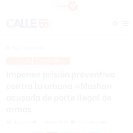
Buscar
M
Inicio
/
Destacada
Destacada
Entretenimiento
Imponen prisión preventiva
contra la urbana «Masha»
acusada de porte ilegal de
armas
Send
Redacción
18 mayo 2026
1 minuto de lectura
an
Facebook
X
Messenger
WhatsApp
Telegram