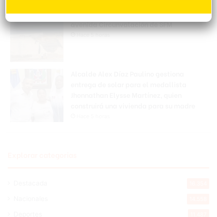
Reportan derrumbe en estructura de la
avenida Circunvalación de SFM
Hace 5 horas
Alcalde Alex Díaz Paulino gestiona
entrega de solar para el medallista
Jhonnathan Elysse Martínez, quien
construirá una vivienda para su madre
Hace 5 horas
Explorar categorias
Destacada
16.354
Nacionales
14.558
Deportes
11.487