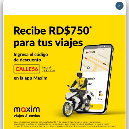
×
Popular
Reciente
Comentarios
Leyvi Bautista inicia jornada de entrega
de útiles escolares en Santo Domingo
Oeste
Hace 32 minutos
UASD-SFM y Salud Pública Duarte
acuerdan fortalecer servicios de salud y
firmar convenio
Hace 4 horas
Concejo de Regidores declara Hijos
Distinguidos de San Francisco de Macorís
a tres atletas medallistas de los Juegos
Centroamericanos y del Caribe 2026
Hace 5 horas