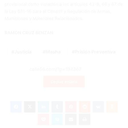
provisional como violación a los artículos 43-B, 66 y 67 de
la Ley 631-16 para el Control y Regulación de Armas,
Municiones y Materiales Relacionados.
RAMON CRUZ BENZAN
Justicia
Masha
Prisión Preventiva
Copiar enlace
Facebook
X
LinkedIn
Tumblr
Pinterest
Reddit
VKontakte
Odnok
Pocket
Skype
Compartir por correo electrónico
Imprimir