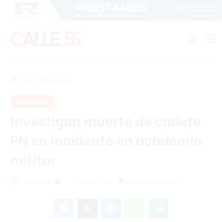
Buscar
M
Inicio
/
Nacionales
Nacionales
Investigan muerte de cadete
PN en incidente en academia
militar
Send
Redacción
11 mayo 2026
1 minuto de lectura
an
Facebook
X
Messenger
WhatsApp
Telegram
email