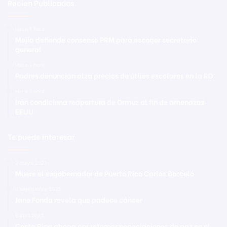
Recien Publicadas
Hace 1 hora
Mejía defiende consenso PRM para escoger secretario
general
Hace 1 hora
Padres denuncian alza precios de útiles escolares en la RD
Hace 1 hora
Irán condiciona reapertura de Ormuz al fin de amenazas
EEUU
Te puede interesar
2 mayo 2021
Muere el exgobernador de Puerto Rico Carlos Barceló
4 septiembre 2022
Jane Fonda revela que padece cáncer
8 abril 2023
Costa Rica aboga por retomar negociaciones de paz en el