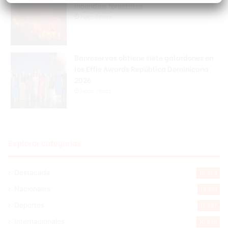
incendios forestales
Hace 1 hora
Banreservas obtiene siete galardones en
los Effie Awards República Dominicana
2026
Hace 1 hora
Explorar categorias
Destacada
16.354
Nacionales
14.561
Deportes
11.487
Internacionales
10.839