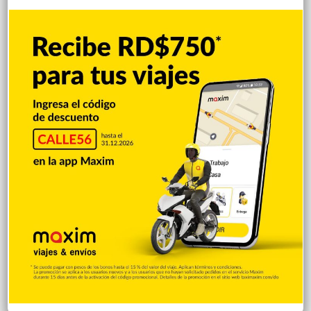
Popular
Reciente
Comentarios
Mejía defiende consenso PRM para
escoger secretario general
Hace 1 hora
Padres denuncian alza precios de útiles
escolares en la RD
Hace 1 hora
Irán condiciona reapertura de Ormuz al fin
de amenazas EEUU
Hace 1 hora
Donald Trump culpa a Canadá de los