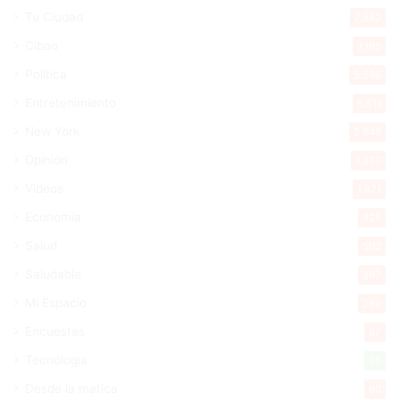
Tu Ciudad
7.542
Cibao
7.105
Política
5.596
Entretenimiento
5.511
New York
2.648
Opinión
1.877
Videos
1.871
Economía
925
Salud
502
Saludable
367
Mi Espacio
280
Encuestas
97
Tecnologia
65
Desde la matica
60