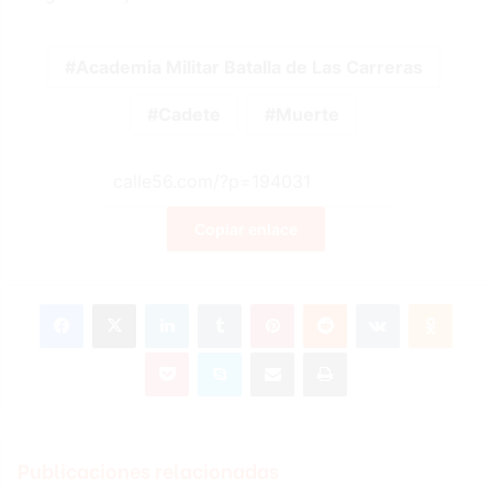
Academia Militar Batalla de Las Carreras
Cadete
Muerte
Copiar enlace
Facebook
X
LinkedIn
Tumblr
Pinterest
Reddit
VKontakte
Odnok
Pocket
Skype
Compartir por correo electrónico
Imprimir
Publicaciones relacionadas