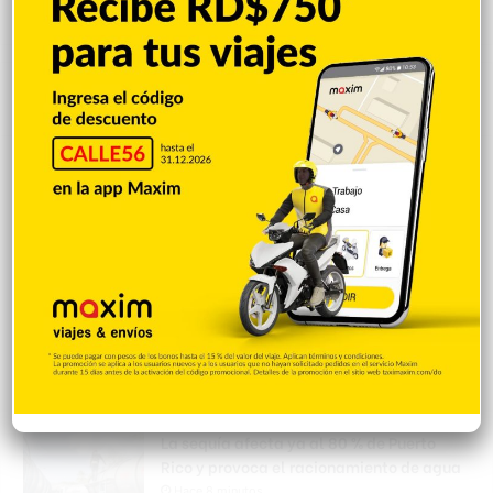
Popular
Reciente
Comentarios
República Dominicana firma su mejor
actuación en historia JCC
Hace 3 minutos
España activa alerta a 11 comunidades
por altas temperaturas
Hace 5 minutos
La sequía afecta ya al 80 % de Puerto
Rico y provoca el racionamiento de agua
Hace 8 minutos