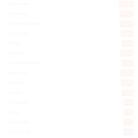
Nacionales
14.562
Deportes
11.488
Internacionales
10.841
Tu Ciudad
7.542
Cibao
7.105
Política
5.596
Entretenimiento
5.511
New York
2.648
Opinión
1.877
Videos
1.871
Economía
925
Salud
502
Saludable
367
Mi Espacio
280