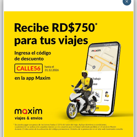
×
Padres denuncian alza precios de útiles
escolares en la RD
Hace 3 horas
Irán condiciona reapertura de Ormuz al fin
de amenazas EEUU
Hace 4 horas
Donald Trump culpa a Canadá de los
incendios forestales
Hace 4 horas
Banreservas obtiene siete galardones en