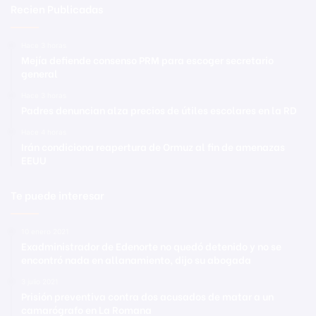
Recien Publicadas
Hace 3 horas
Mejía defiende consenso PRM para escoger secretario
general
Hace 3 horas
Padres denuncian alza precios de útiles escolares en la RD
Hace 4 horas
Irán condiciona reapertura de Ormuz al fin de amenazas
EEUU
Te puede interesar
10 enero 2021
Exadministrador de Edenorte no quedó detenido y no se
encontró nada en allanamiento, dijo su abogada
3 julio 2021
Prisión preventiva contra dos acusados de matar a un
camarógrafo en La Romana