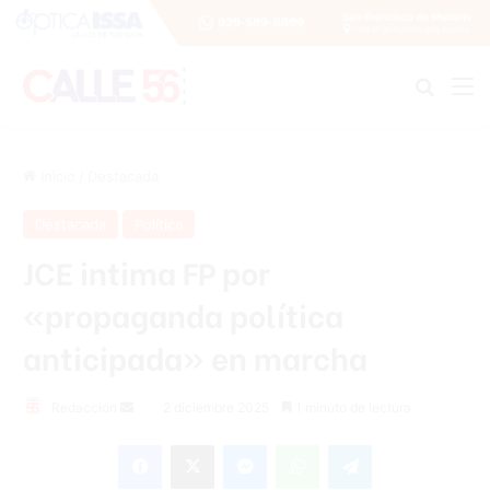
Buscar
M
Inicio
/
Destacada
Destacada
Política
JCE intima FP por
«propaganda política
anticipada» en marcha
Send
Redacción
2 diciembre 2025
1 minuto de lectura
an
Facebook
X
Messenger
WhatsApp
Telegram
email