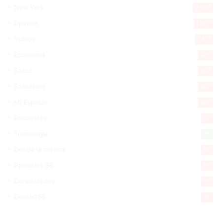
New York
2.648
Opinión
1.877
Videos
1.871
Economía
925
Salud
502
Saludable
367
Mi Espacio
280
Encuestas
97
Tecnologia
65
Desde la matica
60
Policiales 56
55
Curiosidades
15
Gente056
4