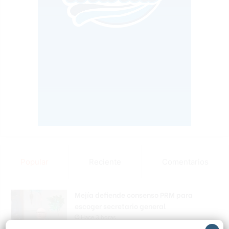
Popular
Reciente
Comentarios
Mejía defiende consenso PRM para
escoger secretario general
Hace 3 horas