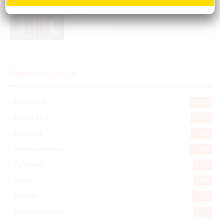
los Effie Awards República Dominicana
2026
Hace 4 horas
Explorar categorias
Destacada
16.354
Nacionales
14.561
Deportes
11.487
Internacionales
10.839
Tu Ciudad
7.542
Cibao
7.105
Política
5.596
Entretenimiento
5.511