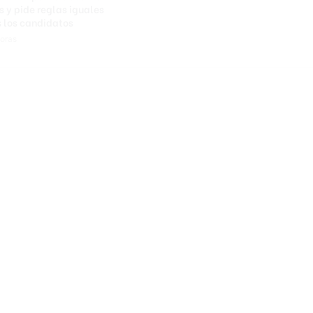
d
s y pide reglas iguales
e
 los candidatos
s
oras
e
ñ
a
s