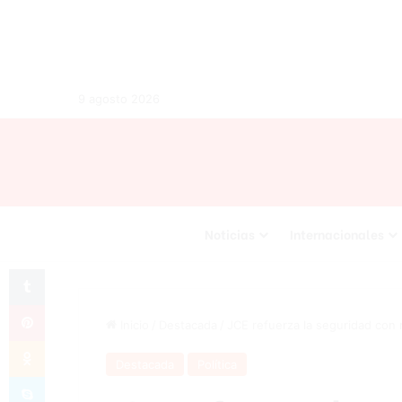
9 agosto 2026
Noticias
Internacionales
Tumblr
Pinterest
Inicio
/
Destacada
/
JCE refuerza la seguridad con 
Odnoklassniki
Destacada
Política
Skype