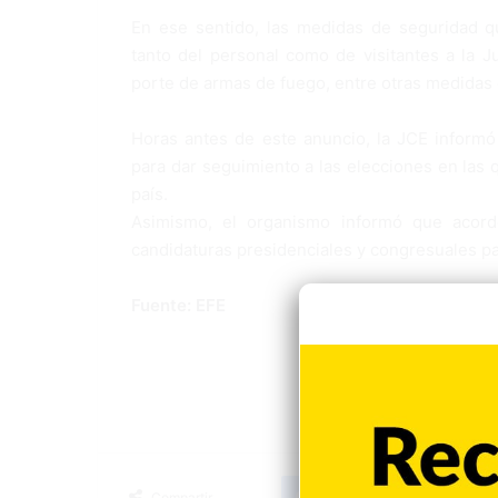
En ese sentido, las medidas de seguridad q
tanto del personal como de visitantes a la J
porte de armas de fuego, entre otras medidas
Horas antes de este anuncio, la JCE informó
para dar seguimiento a las elecciones en las 
país.
Asimismo, el organismo informó que acordó
candidaturas presidenciales y congresuales pa
Fuente: EFE
Facebook
X
LinkedIn
Tumblr
Compartir