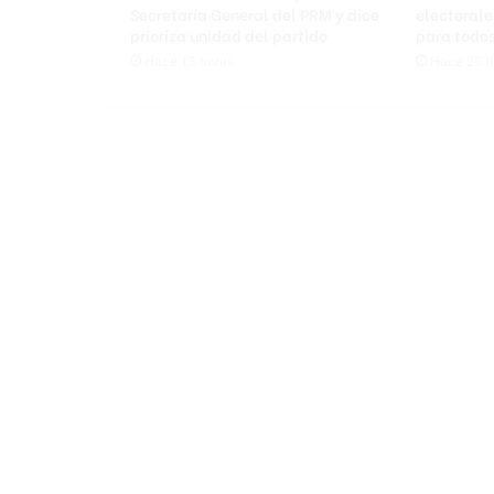
t
Secretaría General del PRM y dice
electorale
i
prioriza unidad del partido
para todos
r
Hace 13 horas
Hace 20 h
o
t
e
o
s
e
n
E
l
B
r
o
n
x
d
e
N
u