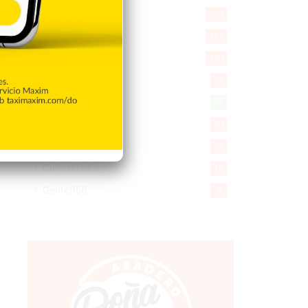
Salud
503
Saludable
367
Mi Espacio
280
Encuestas
97
Tecnologia
65
Desde la matica
60
Policiales 56
55
Curiosidades
15
Gente056
4