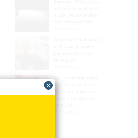
Incautan 303 paquetes
de cocaína ocultas en
el piso de contenedor
en Puerto Caucedo
Hace 13 horas
Condenan dominicano
a 14 años de prisión
por narcotráfico en
Nueva York
Hace 13 horas
Galilea Montijo sobre
críticas a su rostro:
×
«Me están tratando
como si tuviera una
parálisis»
Hace 13 horas