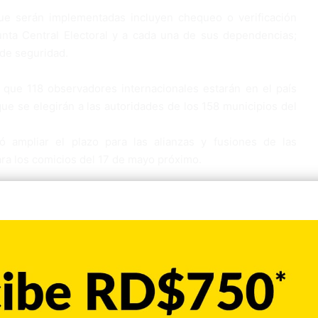
ue serán implementadas incluyen chequeo o verificación
unta Central Electoral y a cada una de sus dependencias;
 de seguridad.
 que 118 observadores internacionales estarán en el país
que se elegirán a las autoridades de los 158 municipios del
 ampliar el plazo para las alianzas y fusiones de las
ra los comicios del 17 de mayo próximo.
Copiar enlace
Pinterest
Reddit
VKontakte
Odnoklassniki
Pocket
Skype
Compartir por correo electrónico
Imprimir