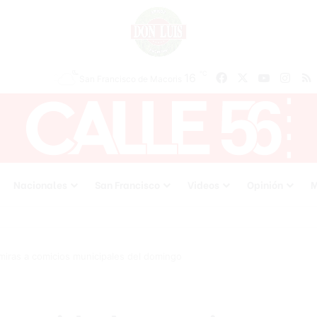
℃
16
Facebook
X
YouTube
Inst
San Francisco de Macoris
Nacionales
San Francisco
Videos
Opinión
M
miras a comicios municipales del domingo