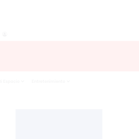
agram
RSS
Acceso
i Espacio
Entretenimiento