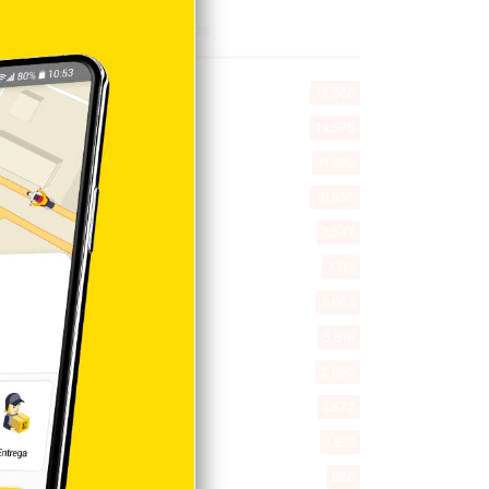
Explorar categorias
Destacada
16.366
Nacionales
14.575
Deportes
11.499
Internacionales
10.855
Tu Ciudad
7.547
Cibao
7.113
Política
5.603
Entretenimiento
5.516
New York
2.650
Opinión
1.877
Videos
1.871
Economía
928