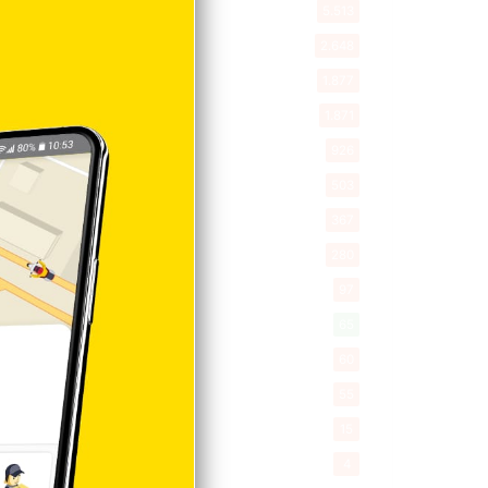
Entretenimiento
5.513
New York
2.648
Opinión
1.877
Videos
1.871
Economía
926
Salud
503
Saludable
367
Mi Espacio
280
Encuestas
97
Tecnologia
65
Desde la matica
60
Policiales 56
55
Curiosidades
15
Gente056
4