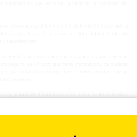
 mecanismos que permitan tergiversar la voluntad del
isión observadora, el también jefe de la misión observadora
lectorales (Uniore), dijo que el voto automatizado y/o
e un espaldarazo.
oto electrónico no se hace con mecanismos que permitan
 voto seguro, es un voto que tiene mecanismos de cuidado
r por quién votó la persona, pero también impiden que se
anos”, expresó.
n la autoridad electoral, en este caso la Junta Central
da a informar a todos los dominicanos cómo es que se ha
cretos que se están teniendo.
nza en la autoridad electoral y que la autoridad electoral
dominicanos cómo es que se ha diseñado todo y cuáles son