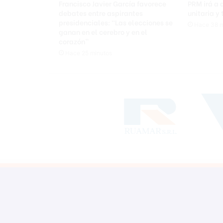
Francisco Javier García favorece
PRM irá a
o
debates entre aspirantes
unitaria y
s
presidenciales: “Las elecciones se
Hace 38 m
ganan en el cerebro y en el
y
corazón”
m
i
Hace 25 minutos
l
i
t
a
r
e
s
p
a
r
a
s
a
b
o
t