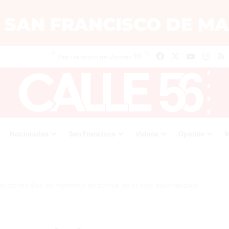
℃
16
Facebook
X
YouTube
Inst
San Francisco de Macoris
Nacionales
San Francisco
Videos
Opinión
M
lecciones dice es momento de confiar en el voto automatizado