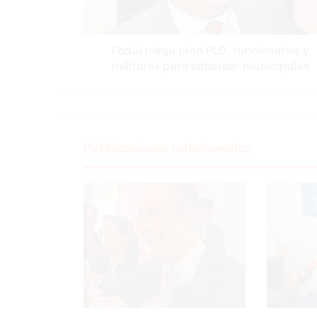
i
e
g
Fadul niega plan PLD, funcionarios y
a
militares para sabotear municipales
p
l
a
n
P
L
Publicaciones relacionadas
D
,
f
u
n
c
i
o
n
a
r
i