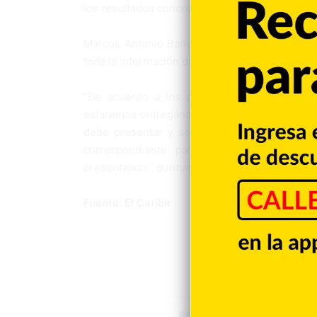
los resultados concretos que se están teniend
Marcos Antonio Baños comunicó que será el 
toda la información de la observación.
“De acuerdo a los protocolos que se sigue
estaremos entregándole a la Junta Central El
debe presentar y será la Junta Central que 
correspondiente para que ustedes pueda
presentando”, puntualizó.
Fuente: El Caribe
Facebook
X
LinkedIn
Tumblr