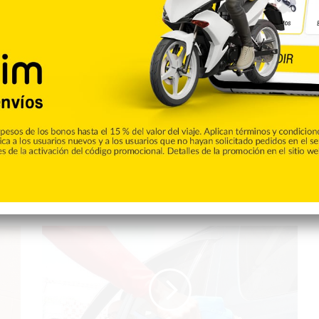
rcos Santos», que se difunde por el canal 8 de Telenord de
de la noche
C
o
m
b
u
s