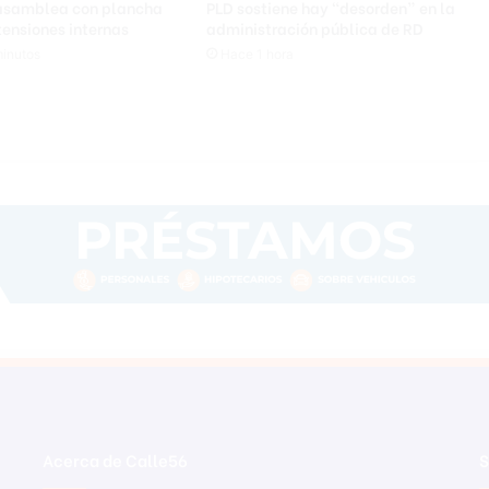
 asamblea con plancha
PLD sostiene hay “desorden” en la
6
 tensiones internas
administración pública de RD
y
inutos
Hace 1 hora
R
D
$
4
.
0
0
Acerca de Calle56
S