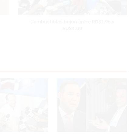
t
i
b
Combustibles bajan entre RD$1.96 y
l
RD$4.00
e
s
b
a
j
a
n
e
n
t
r
e
R
D
$
1
.
9