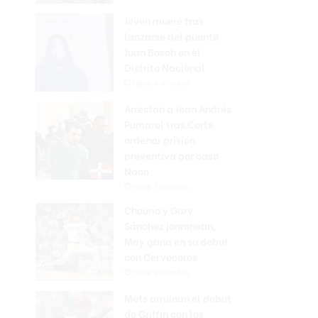
Joven muere tras
lanzarse del puente
Juan Bosch en el
Distrito Nacional
Hace 4 minutos
Arrestan a Jean Andrés
Pumarol tras Corte
ordenar prisión
preventiva por caso
Naco
Hace 7 minutos
Chourio y Gary
Sánchez jonronean,
May gana en su debut
con Cerveceros
Hace 9 minutos
Mets arruinan el debut
de Griffin con los