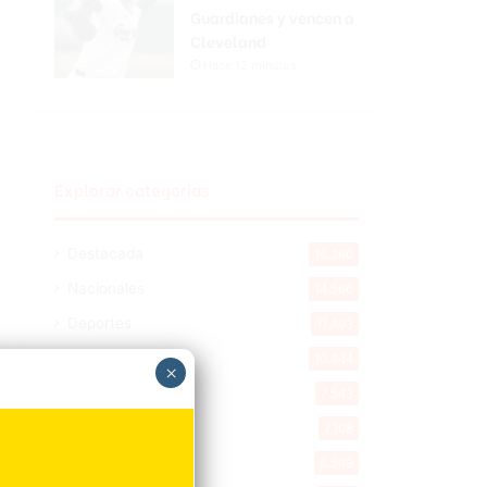
Guardianes y vencen a
Cleveland
Hace 12 minutos
Explorar categorias
Destacada
16.360
Nacionales
14.566
Deportes
11.493
Internacionales
10.844
×
Tu Ciudad
7.543
Cibao
7.108
Política
5.599