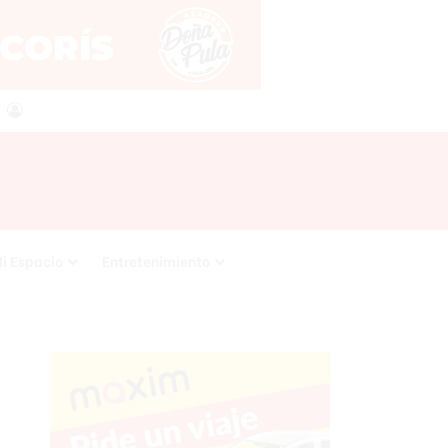
agram
RSS
Acceso
i Espacio
Entretenimiento