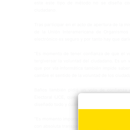
este este tipo de método no se diseña con
ciudadano.
Tras participar en el acto de apertura de la m
de la Unión Interamericana de Organismos E
electrónico es seguro y por tanto hay que darl
“Es momento de tener confianza de que el v
tergiversar la voluntad del ciudadano. Es un
que por vía informática también impide sabe
cambie el sentido de la voluntad de los ciudad
Baños también pidió un voto de confianza e
Electoral (JCE, quien según él, está llama
diseñado todo y cuáles son los resultados con
“Es momento importante de que se tenga confia
con absoluta transparencia le informe a los 