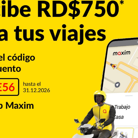
o”, sostuvo.
próximo lunes cuando entregará el informe detallado con
n en estas misiones de observación, el lunes siguiente
ectoral el informe que la misión de observación de Uniore
se hará cargo de hacer la distribución de la información
n conocer las observaciones concretas que estamos
Copiar enlace
Pinterest
Reddit
VKontakte
Odnoklassniki
Pocket
Skype
Compartir por correo electrónico
Imprimir