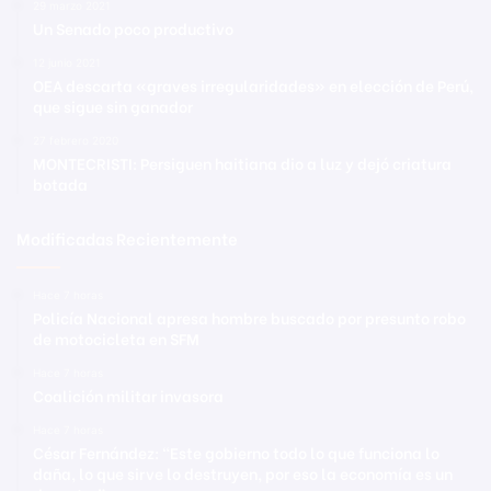
29 marzo 2021
Un Senado poco productivo
12 junio 2021
OEA descarta «graves irregularidades» en elección de Perú,
que sigue sin ganador
27 febrero 2020
MONTECRISTI: Persiguen haitiana dio a luz y dejó criatura
botada
Modificadas Recientemente
Hace 7 horas
Policía Nacional apresa hombre buscado por presunto robo
de motocicleta en SFM
Hace 7 horas
Coalición militar invasora
Hace 7 horas
César Fernández: “Este gobierno todo lo que funciona lo
daña, lo que sirve lo destruyen, por eso la economía es un