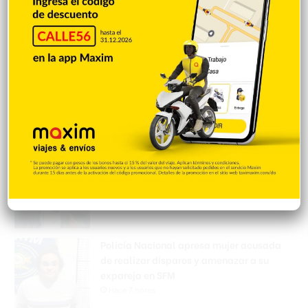
Salcedo
Hace 1 hora
Una sugerencia para los pimentelenses
Hace 5 horas
Sandy Alcántara lanza 7.0 entradas en
blanco y triunfa
Hace 7 horas
Policía Nacional apresa mujer acusada
de realizar disparos y amenazar a su
expareja en SFM
Hace 7 horas