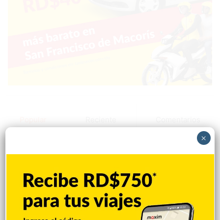
Popular
Reciente
Comentarios
×
Max Santos le pide disculpas a Jenny
Blanco y aclara situación
Hace 1 hora
Matan a tiros a joven en Los Mangos de