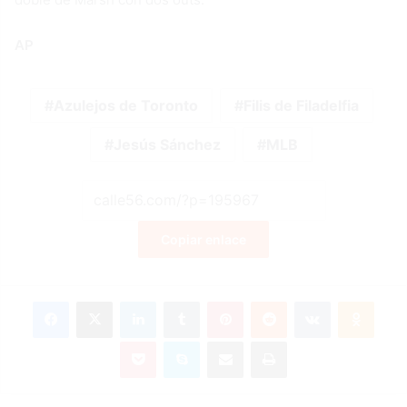
AP
Azulejos de Toronto
Filis de Filadelfia
Jesús Sánchez
MLB
Copiar enlace
Facebook
X
LinkedIn
Tumblr
Pinterest
Reddit
VKontakte
Odnok
Pocket
Skype
Compartir por correo electrónico
Imprimir