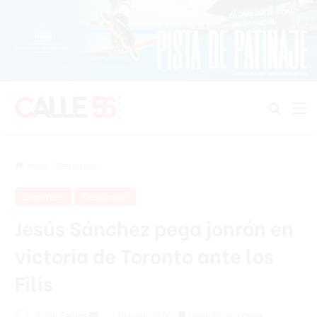
Buscar
M
Inicio
/
Deportes
Deportes
Destacada
Jesús Sánchez pega jonrón en
victoria de Toronto ante los
Filis
Send
Justin Santos
10 junio 2026
1 minuto de lectura