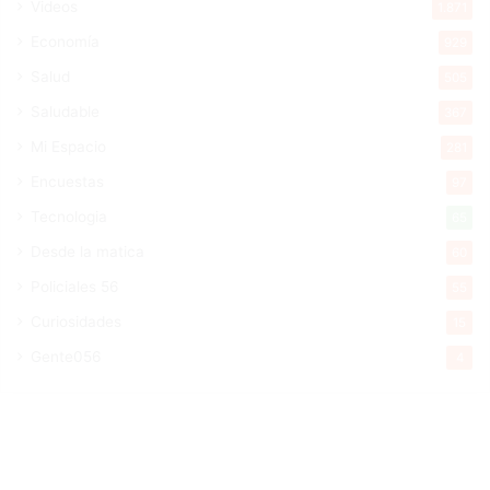
Videos
1.871
Economía
929
Salud
505
Saludable
367
Mi Espacio
281
Encuestas
97
Tecnologia
65
Desde la matica
60
Policiales 56
55
Curiosidades
15
Gente056
4