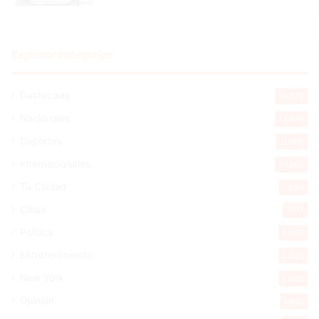
Explorar categorias
Destacada
16.372
Nacionales
14.579
Deportes
11.506
Internacionales
10.860
Tu Ciudad
7.554
Cibao
7.117
Política
5.605
Entretenimiento
5.520
New York
2.650
Opinión
1.882