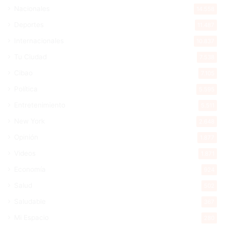
Nacionales
14.558
Deportes
11.487
Internacionales
10.837
Tu Ciudad
7.538
Cibao
7.105
Política
5.595
Entretenimiento
5.511
New York
2.648
Opinión
1.877
Videos
1.871
Economía
924
Salud
502
Saludable
367
Mi Espacio
280