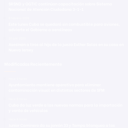
SRSND y OGTIC continúan capacitación sobre Sistema
Nacional de Atención Ciudadana 3-1-1
9 febrero 2026
Este lunes Cuba se quedará sin combustible para aviones,
advierte el Gobierno a aerolíneas
20 julio 2020
Asesinan a tiros al hijo de la jueza Esther Salas en su casa en
Nueva Jersey
Modificadas Recientemente
Hace 5 horas
Ayuntamiento mantiene operativo para eliminar
contaminación visual en distintos sectores de SFM
Hace 6 horas
Cuba da luz verde a las nuevas normas para la importación
y venta de vehículos
Hace 6 horas
Junior Caminero da su jonrón 33 y Tampa blanquea a los