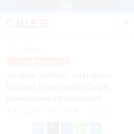
Buscar
M
Inicio
/
Destacada
Destacada
Entretenimiento
Joaquín Sabina, «estable»
tras ser intervenido de un
hematoma intracraneal
Redacción
S
14 febrero 2020
1 minuto de lectura
e
Facebook
X
Messenger
WhatsApp
Telegram
n
d