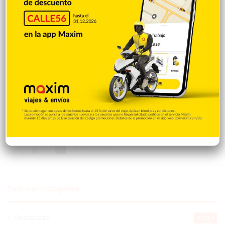
a tres atletas medallistas de los Juegos
Centroamericanos y del Caribe 2026
Hace 5 horas
Reportan derrumbe en estructura de la
avenida Circunvalación de SFM
Hace 5 horas
Alcalde Alex Díaz Paulino gestiona
entrega de solar para el medallista
Jhonnathan Elysse Martínez, quien
construirá una vivienda para su madre
Hace 5 horas
Explorar categorias
Destacada
16.354