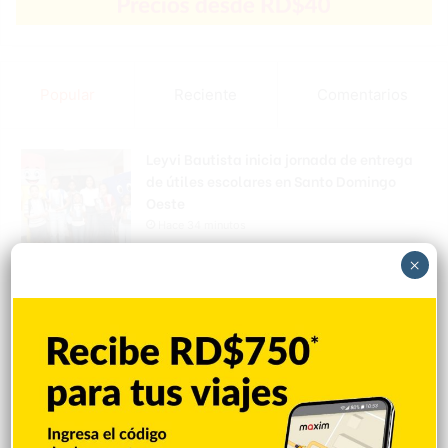
Popular
Reciente
Comentarios
Leyvi Bautista inicia jornada de entrega
de útiles escolares en Santo Domingo
Oeste
Hace 34 minutos
×
UASD-SFM y Salud Pública Duarte
acuerdan fortalecer servicios de salud y
firmar convenio
Hace 4 horas
Concejo de Regidores declara Hijos
Distinguidos de San Francisco de Macorís