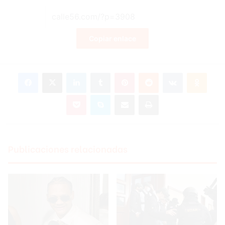
Copiar enlace
Facebook
X
LinkedIn
Tumblr
Pinterest
Reddit
VKontakte
Odnoklassniki
Pocket
Skype
Compartir por correo electrónico
Imprimir
Publicaciones relacionadas