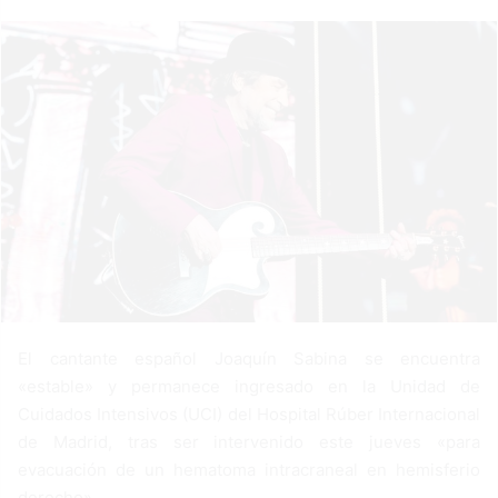
a
n
e
m
a
i
l
El cantante español Joaquín Sabina se encuentra
«estable» y permanece ingresado en la Unidad de
Cuidados Intensivos (UCI) del Hospital Rúber Internacional
de Madrid, tras ser intervenido este jueves «para
evacuación de un hematoma intracraneal en hemisferio
derecho».