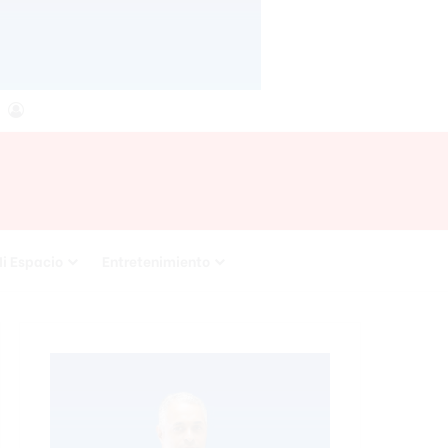
agram
RSS
Acceso
i Espacio
Entretenimiento