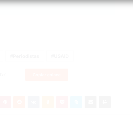
Periodistas
USAID
Copiar enlace
umblr
Pinterest
Reddit
VKontakte
Odnoklassniki
Pocket
Skype
Compartir por correo electrónico
Imprimir