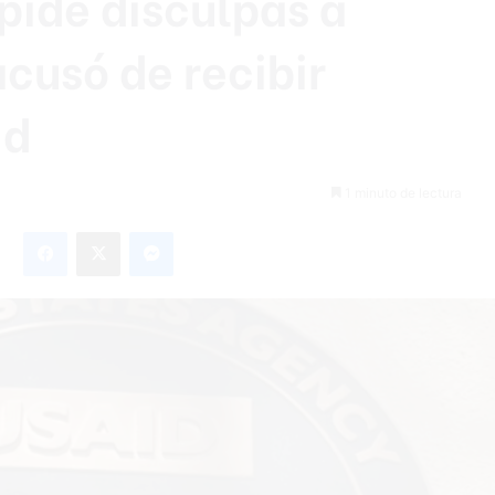
pide disculpas a
acusó de recibir
id
1 minuto de lectura
Facebook
X
Messenger