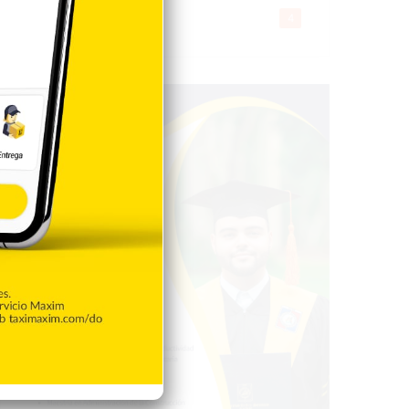
Gente056
4