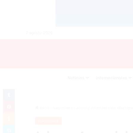
7 agosto 2026
Noticias
Internacionales
Tumblr
Pinterest
Inicio
/
Nacionales
/
Johnny Arrendel pide disculpas
Odnoklassniki
Nacionales
Skype