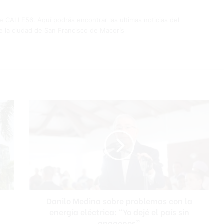
de CALLE56. Aquí podrás encontrar las ultimas noticias del
e la ciudad de San Francisco de Macorís
Danilo
Medina
sobre
problemas
con
la
energía
eléctrica:
“Yo
Danilo Medina sobre problemas con la
dejé
el
energía eléctrica: “Yo dejé el país sin
país
apagones”