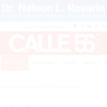
℃
Facebook
X
YouTube
Inst
23
San Francisco de Macoris
Nacionales
San Francisco
Videos
Opinión
M
 a periodistas que acusó de recibir fondos de la Usaid