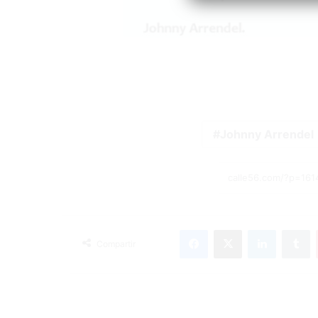
Johnny Arrendel
Facebook
X
LinkedIn
T
Compartir