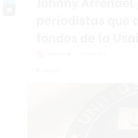
Johnny Arrendel 
Compartir por correo electrónico
periodistas que 
fondos de la Usa
Send
Redacción
17 febrero 2025
an
email
Compartir