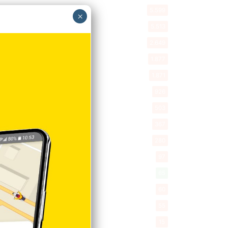
Política
5.599
×
Entretenimiento
5.513
New York
2.649
Opinión
1.877
Videos
1.871
Economía
926
Salud
503
Saludable
367
Mi Espacio
280
Encuestas
97
Tecnologia
65
Desde la matica
60
Policiales 56
55
Curiosidades
15