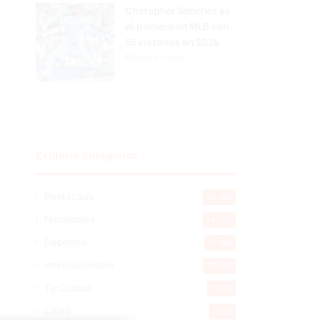
Cristopher Sánchez es
el primero en MLB con
15 victorias en 2026
Hace 6 horas
Explorar categorias
Destacada
16.360
Nacionales
14.567
Deportes
11.494
Internacionales
10.846
Tu Ciudad
7.546
Cibao
7.109