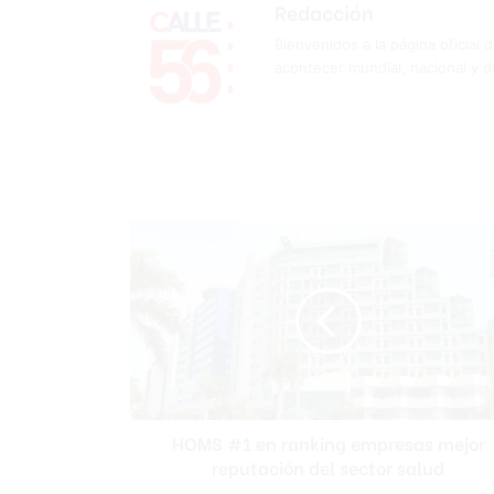
Redacción
Bienvenidos a la página oficial 
acontecer mundial, nacional y d
HOMS
#1
en
ranking
empresas
mejor
reputación
del
sector
HOMS #1 en ranking empresas mejor
salud
reputación del sector salud