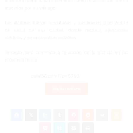
la señora identificada solamente como Hilda, de 56, fueron
atacados por su vástago.
Las víctimas fueron rescatadas y trasladadas a un centro
de salud de esa ciudad, donde reciben atenciones
médicas y se encuentran estables.
Gerardo será sometido a la acción de la justicia en las
próximas horas.
Copiar enlace
Facebook
X
LinkedIn
Tumblr
Pinterest
Reddit
VKontakte
Odnoklassniki
Pocket
Skype
Compartir por correo electrónico
Imprimir