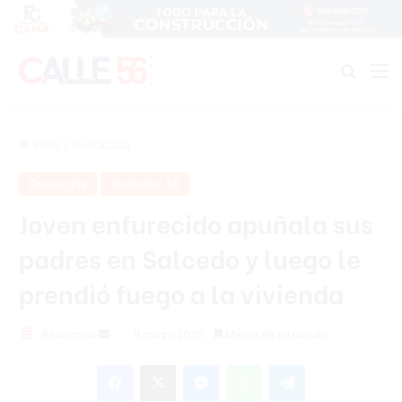
Buscar
M
Inicio
/
Destacada
Destacada
Policiales 56
Joven enfurecido apuñala sus
padres en Salcedo y luego le
prendió fuego a la vivienda
Redacción
S
9 marzo 2020
Menos de un minuto
e
Facebook
X
Messenger
WhatsApp
Telegram
n
d