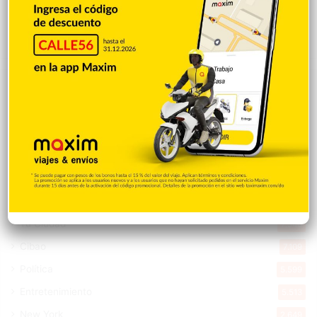
Hace 17 horas
Explorar categorias
Destacada
16.360
Nacionales
14.567
Deportes
11.494
Internacionales
10.846
Tu Ciudad
7.546
Cibao
7.109
Política
5.599
Entretenimiento
5.513
New York
2.649