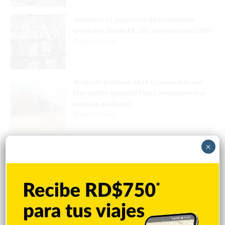
Incautan 41 paquetes de marihuana
enviados desde EE. UU. con destino a SFM
Hace 17 horas
Amplían puentes de la Circunvalación
Machacho González tras incorporar dos
carriles al diseño
Hace 17 horas
VENEZUELA: Chavismo y grupo oposición
×
tienen primer diálogo
Hace 17 horas
Cristopher Sánchez es el primero en MLB
con 15 victorias en 2026