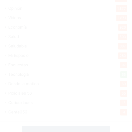
Opinión
1.877
Videos
1.871
Economía
926
Salud
503
Saludable
367
Mi Espacio
280
Encuestas
97
Tecnologia
65
Desde la matica
60
Policiales 56
55
Curiosidades
15
Gente056
4