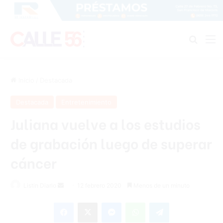
Buscar
M
Inicio
/
Destacada
Destacada
Entretenimiento
Juliana vuelve a los estudios
de grabación luego de superar
cáncer
Listin Diario
S
12 febrero 2020
Menos de un minuto
e
Facebook
X
Messenger
WhatsApp
Telegram
n
d