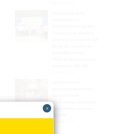
Hace 1 hora
Presidente de la
Asociación de
Comerciantes de San
Francisco de Macoris
anuncia la celebración
de la 30.ª edición de
Expo Mayorista
2026,el mayor evento
comercial del año
Hace 1 hora
Ayuntamiento
mantiene operativo
para eliminar
contaminación visual
×
en distintos sectores
de SFM
Hace 1 hora