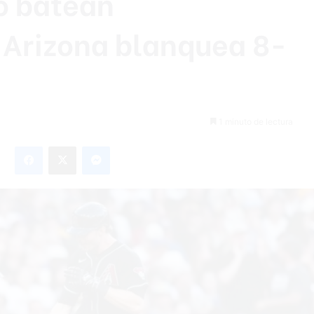
o batean
 Arizona blanquea 8-
1 minuto de lectura
Facebook
X
Messenger