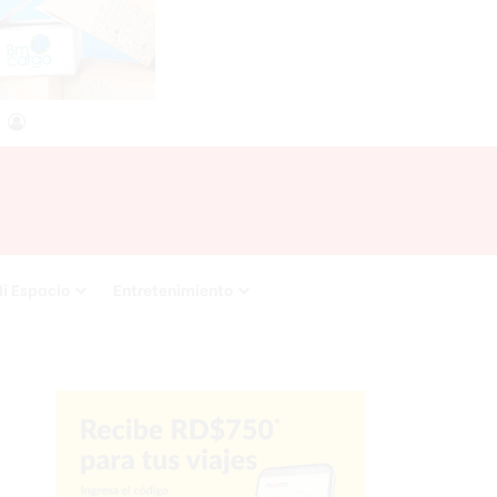
agram
RSS
Acceso
i Espacio
Entretenimiento