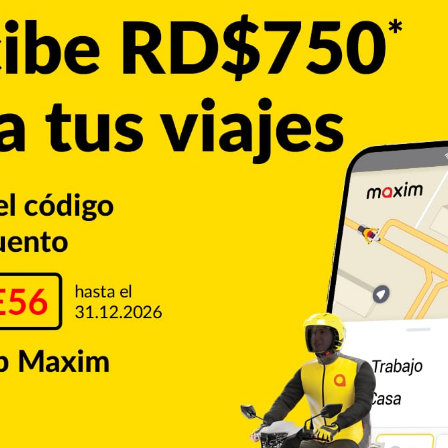
 entrada, Kepler conectó un jonrón de tres carreras hacia
en su turno anterior con un sencillo en la primera.
litarios. El dominicano Geraldo Perdomo la sacó en la
hizo en la sexta frente al relevista de los Padres Alek
s Diamondbacks.
in permitir carreras por los Diamondbacks.
aldo Perdomo
MLB
San Diego Padres
Copiar enlace