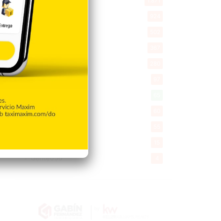
Videos
1.871
Economía
924
Salud
502
Saludable
367
Mi Espacio
280
Encuestas
97
Tecnologia
65
Desde la matica
60
Policiales 56
55
Curiosidades
15
Gente056
4