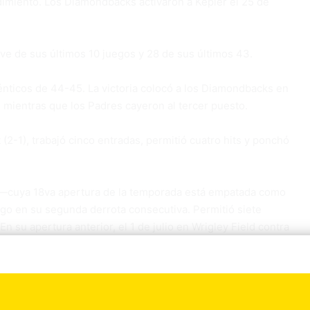
ndimiento. Los Diamondbacks activaron a Kepler el 25 de
ve de sus últimos 10 juegos y 28 de sus últimos 43.
dénticos de 44-45. La victoria colocó a los Diamondbacks en
, mientras que los Padres cayeron al tercer puesto.
(2-1), trabajó cinco entradas, permitió cuatro hits y ponchó
) —cuya 18va apertura de la temporada está empatada como
igo en su segunda derrota consecutiva. Permitió siete
n su apertura anterior, el 1 de julio en Wrigley Field contra
s en cuatro entradas.
igas esta temporada en permitir 16 carreras limpias en dos