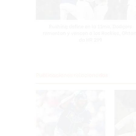
remontan
y
vencen
Rushing define en la 11ma, Dodgers
a
los
remontan y vencen a los Rockies, Ohtan
Rockies,
da HR 299
Ohtani
da
HR
299
Publicaciones relacionadas