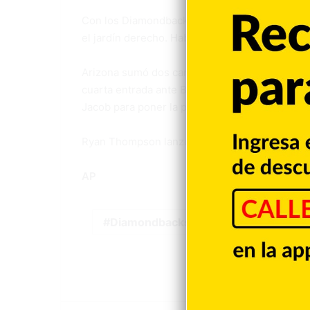
Con los Diamondbacks arriba 3-0 en la tercera
el jardín derecho. Había impulsado una carrera 
Arizona sumó dos carreras más con jonrones so
cuarta entrada ante Buehler y Nolan Arenado lo 
Jacob para poner la pizarra 8-0 a favor de lo
Ryan Thompson lanzó dos entradas de relevo s
AP
Diamondbacks de Arizona.
Ger