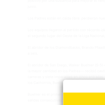
positivo por una sustancia para mejorar el re
junio.
Los Padres están en caída libre: perdieron nue
Los equipos llegaron al partido con récords i
el segundo lugar del Oeste de la Liga Nacional
El abridor de los Diamondbacks, Brando Pfaadt 
a seis.
El abridor de San Diego, Walker Buehler (5-5
la mayor cantidad en los Padres— recibió cast
carreras y siete imparables en cinco entradas. E
los Cachorros, Buehler permitió nueve carrera
Buehler es el primer lanzador de las Grandes L
salidas consecutivas.