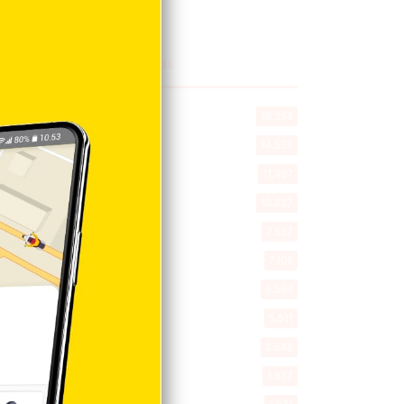
Explorar categorias
Destacada
16.354
Nacionales
14.557
Deportes
11.487
Internacionales
10.837
Tu Ciudad
7.537
Cibao
7.105
Política
5.594
Entretenimiento
5.511
New York
2.648
Opinión
1.877