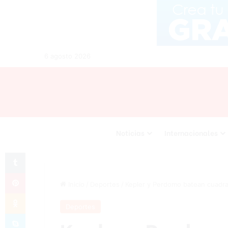
6 agosto 2026
Noticias
Internacionales
Tumblr
Pinterest
Inicio
/
Deportes
/
Kepler y Perdomo batean cuadra
Odnoklassniki
Deportes
Skype