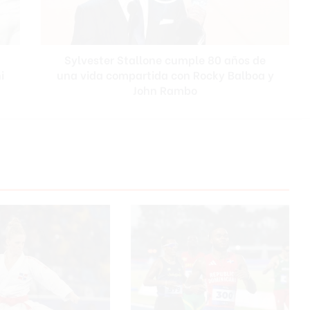
una
vida
compartida
Sylvester Stallone cumple 80 años de
con
i
Rocky
una vida compartida con Rocky Balboa y
Balboa
John Rambo
y
John
Rambo