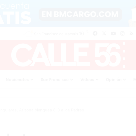
℃
Facebook
X
YouTube
Inst
16
San Francisco de Macoris
Nacionales
San Francisco
Videos
Opinión
M
ngulares, Arizona blanquea 8-0 a los Padres