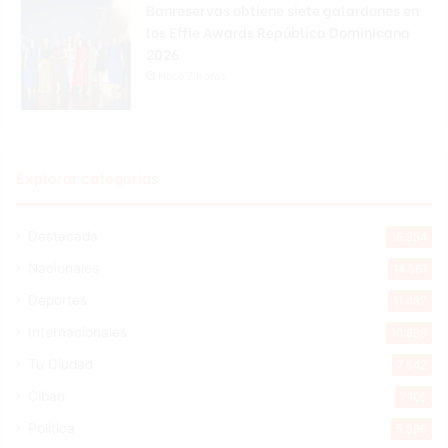
Banreservas obtiene siete galardones en
los Effie Awards República Dominicana
2026
Hace 7 horas
Explorar categorias
Destacada
16.354
Nacionales
14.561
Deportes
11.487
Internacionales
10.839
Tu Ciudad
7.542
Cibao
7.105
Política
5.596