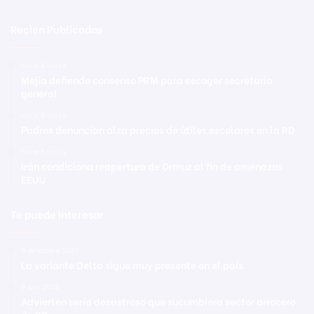
Recien Publicadas
Hace 6 horas
Mejía defiende consenso PRM para escoger secretario
general
Hace 6 horas
Padres denuncian alza precios de útiles escolares en la RD
Hace 6 horas
Irán condiciona reapertura de Ormuz al fin de amenazas
EEUU
Te puede interesar
9 diciembre 2021
La variante Delta sigue muy presente en el país
9 julio 2023
Advierten sería desastroso que sucumbiera sector arrocero