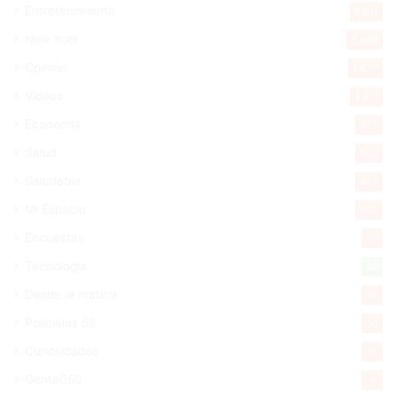
Entretenimiento
5.511
New York
2.648
Opinión
1.877
Videos
1.871
Economía
925
Salud
502
Saludable
367
Mi Espacio
280
Encuestas
97
Tecnologia
65
Desde la matica
60
Policiales 56
55
Curiosidades
15
Gente056
4