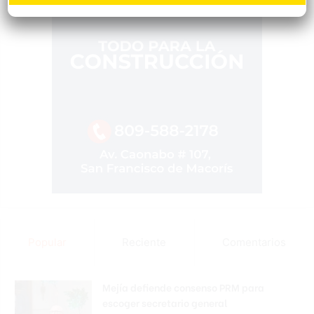
Popular
Reciente
Comentarios
Mejía defiende consenso PRM para
escoger secretario general