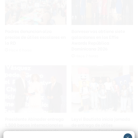
Padres denuncian alza
Banreservas obtiene siete
precios de útiles escolares en
galardones en los Effie
la RD
Awards República
Dominicana 2026
Hace 6 horas
Hace 7 horas
Presidente Abinader entrega
Leyvi Bautista inicia jornada
1,500 becas internacionales
de entrega de útiles
para cursar programas de
escolares en Santo Domingo
especialización, maestrías y
Oeste
×