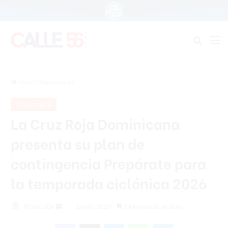
Buscar
M
Inicio
/
Nacionales
Nacionales
La Cruz Roja Dominicana
presenta su plan de
contingencia Prepárate para
la temporada ciclónica 2026
Send
Redacción
2 junio 2026
3 minutos de lectura
an
Facebook
X
Messenger
WhatsApp
Telegram