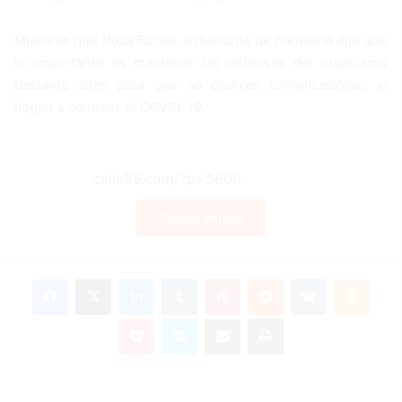
Mientras que Rosa Fuster, estudiante de medicina dijo que
lo importante es mantener las defensas del organismo
bastante altas para que no ocurran complicaciones si
llegan a contraer el COVID-19.
Copiar enlace
Facebook
X
LinkedIn
Tumblr
Pinterest
Reddit
VKontakte
Odnoklassniki
Pocket
Skype
Compartir por correo electrónico
Imprimir