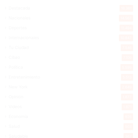
Destacada
16.361
Nacionales
14.567
Deportes
11.494
Internacionales
10.847
Tu Ciudad
7.546
Cibao
7.109
Política
5.599
Entretenimiento
5.513
New York
2.649
Opinión
1.877
Videos
1.871
Economía
926
Salud
503
Saludable
367