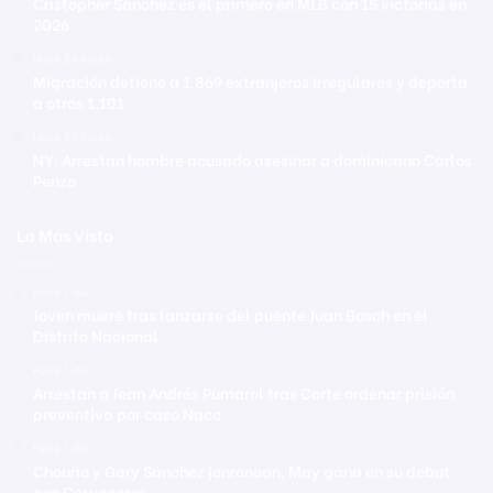
Cristopher Sánchez es el primero en MLB con 15 victorias en
2026
Hace 24 horas
Migración detiene a 1,869 extranjeros irregulares y deporta
a otros 1,101
Hace 24 horas
NY: Arrestan hombre acusado asesinar a dominicano Carlos
Penzo
Lo Mas Visto
Hace 1 día
Joven muere tras lanzarse del puente Juan Bosch en el
Distrito Nacional
Hace 1 día
Arrestan a Jean Andrés Pumarol tras Corte ordenar prisión
preventiva por caso Naco
Hace 1 día
Chourio y Gary Sánchez jonronean, May gana en su debut
con Cerveceros