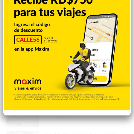
Popular
Reciente
Comentarios
Abelardo De la Espriella jura como
presidente de Colombia
Hace 59 segundos
Policía Nacional ejecuta allanamientos;
ocupa escopeta, municiones y
motocicleta con chasis alterado
Hace 23 horas
Incautan 41 paquetes de marihuana