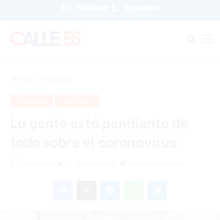
Buscar
M
Inicio
/
Destacada
Destacada
Nacionales
La gente está pendiente de
todo sobre el coronavirus
Listin Diario
S
4 marzo 2020
3 minutos de lectura
e
Facebook
X
Messenger
WhatsApp
Telegram
n
d
a