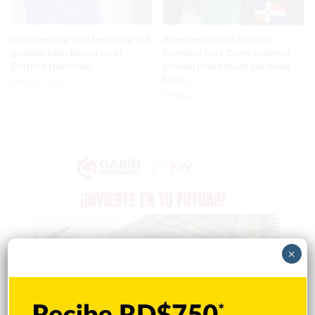
Joven muere tras lanzarse del
Arrestan a Jean Andrés
puente Juan Bosch en el
Pumarol tras Corte ordenar
Distrito Nacional
prisión preventiva por caso
Naco
Hace 1 día
Hace 1 día
×