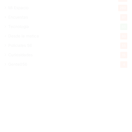
Mi Espacio
280
Encuestas
97
Tecnologia
65
Desde la matica
60
Policiales 56
55
Curiosidades
15
Gente056
4