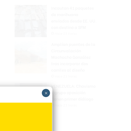
Incautan 41 paquetes
de marihuana
enviados desde EE. UU.
con destino a SFM
Hace 23 horas
Amplían puentes de la
Circunvalación
Machacho González
tras incorporar dos
carriles al diseño
Hace 23 horas
VENEZUELA: Chavismo
y grupo oposición
×
tienen primer diálogo
Hace 23 horas