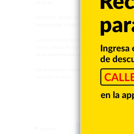
en la ley.
Asimismo agregó que es­pera que este proceso 
tagonista del mismo son los ciudadanos domin
Las declaraciones de Cas­taños Guzmán se pro
varios vídeos en los cuales funcio­narios púb
de un deter­minado candidato.
Las elecciones municipales se celebraran el p
cinco de la tarde.
Facebook
X
LinkedIn
Tumblr
Compartir