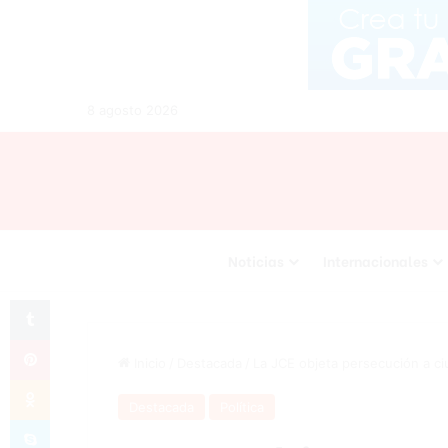
8 agosto 2026
Noticias
Internacionales
Tumblr
Pinterest
Inicio
/
Destacada
/
La JCE objeta persecución a c
Odnoklassniki
Destacada
Política
Skype