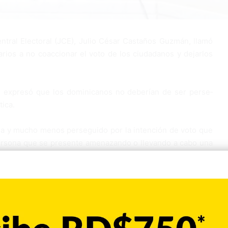
tral Electoral (JCE), Ju­lio César Castaños Guzmán, llamó
na­rios a no coaccionar el voto de los ciudadanos y dejarlos
n ex­presó que los dominicanos no deberían de ser perse­
tica.
sa y mucho menos persegui­do por la intención de voto que
persona que se presente amenazan­do o llevando a cabo una
voto secre­to y que si no votan por al­guien serán sometidos
ente equi­vocado y no vive en la de­mocracia”, exclamó el
toral, a través de los presidentes de mesas y la Policía
venta de cédulas y aplicarán las consecuencias establecidas