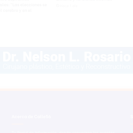
ales: “Las elecciones se
Hace 1 día
l cerebro y en el
a
Acerca de Calle56
S
Tu Portal de Información, donde convergen los eventos