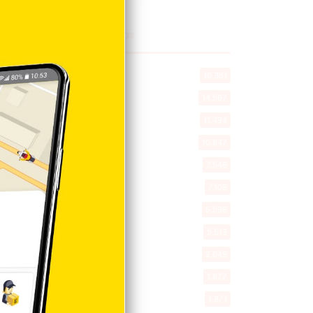
Explorar categorias
Destacada
16.361
Nacionales
14.567
Deportes
11.494
Internacionales
10.847
Tu Ciudad
7.546
Cibao
7.109
Política
5.599
Entretenimiento
5.513
New York
2.649
Opinión
1.877
Videos
1.871