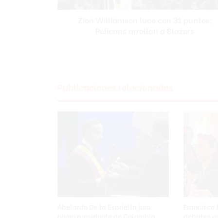
i
Zion Williamson luce con 31 puntos;
a
Pelicans arrollan a Blazers
m
s
o
n
l
u
Publicaciones relacionadas
c
e
c
o
n
3
1
p
u
n
t
o
Abelardo De la Espriella jura
Francisco 
s
como presidente de Colombia
debates en