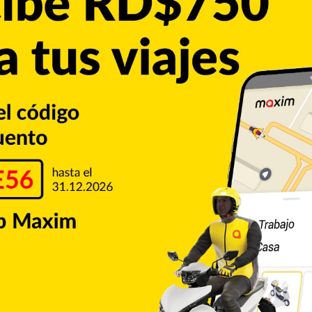
elec­toral esté lleno de “paz y tranquilidad” y que el pro­
icanos.
duje­ron luego de que se filtraran en las redes sociales
licos amenazan a empleados para que emitan su voto a favor
róximo domingo a partir de las siete de la mañana hasta las
Copiar enlace
Pinterest
Reddit
VKontakte
Odnoklassniki
Pocket
Skype
Compartir por correo electrónico
Imprimir