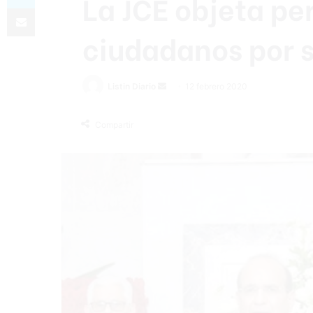
La JCE objeta pe
Compartir por correo electrónico
ciudadanos por s
Listin Diario
S
12 febrero 2020
e
n
Compartir
d
a
n
e
m
a
i
l