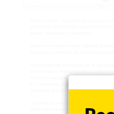
Santo Domingo.- El presidente de la Junta Cen
este martes a los par­tidos políticos y funcio
ejercer “libremente” sus de­rechos.
Durante una ofrenda flo­ral, Castaños Guzmá
guidos por su intención de voto o simpatía polí
“Nadie puede ser per­seguido por lo que pien
tiene porque el voto es secreto y cualquier 
actitud de amenazas respec­to a lo que es ese 
a un régimen de consecuencias, está profundam
pre­sidente de la JCE.
Castaños Guzmán recal­có que la entidad elec
Militar Electoral van a perseguir la compra y 