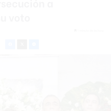
rsecución a
u voto
1 minuto de lectura
Facebook
X
Messenger