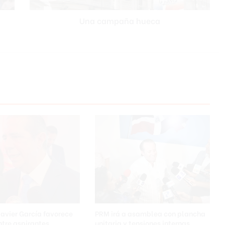
ñ
Una campaña hueca
a
h
u
e
c
a
Javier García favorece
PRM irá a asamblea con plancha
tre aspirantes
unitaria y tensiones internas