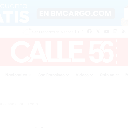
℃
15
Facebook
X
YouTube
Inst
San Francisco de Macoris
Nacionales
San Francisco
Videos
Opinión
M
iudadanos por su voto