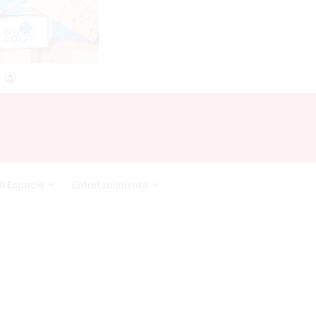
agram
RSS
Acceso
i Espacio
Entretenimiento