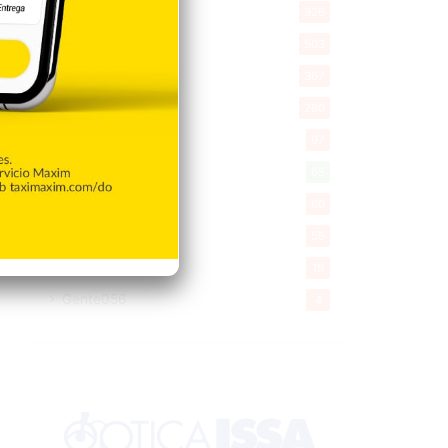
Economía
926
Salud
503
Saludable
367
Mi Espacio
280
Encuestas
97
Tecnologia
65
Desde la matica
60
Policiales 56
55
Curiosidades
15
Gente056
4