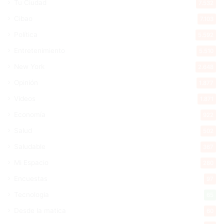
Tu Ciudad
7.532
Cibao
7.103
Política
5.592
Entretenimiento
5.510
New York
2.648
Opinión
1.877
Videos
1.871
Economía
922
Salud
502
Saludable
367
Mi Espacio
280
Encuestas
97
Tecnologia
65
Desde la matica
60