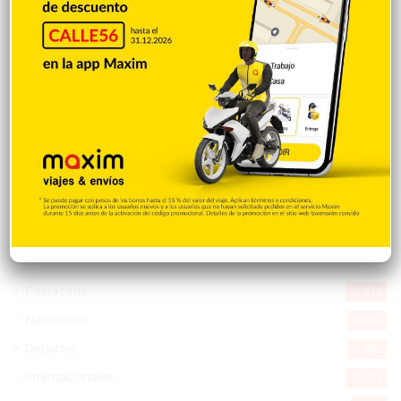
para sus redes sociales
Hace 14 horas
Peralta es castigado en debut con Rays,
pero Hicks pega grand slam en victoria
Hace 14 horas
Explorar categorias
Destacada
16.348
Nacionales
14.551
Deportes
11.482
Internacionales
10.832