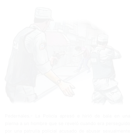
a
n
e
m
a
i
l
Pedernales.- La Policía apresó e hirió de bala en una
pierna a un hombre que se reveló cuando era perseguido
por una patrulla policial acusado de abusar sexualmente