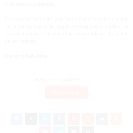
precisados a dispararle.
Presenta herida de arma de fuego tipo proyectil en la tibia
de la pierna izquierda, según el diagnóstico médico. La
denuncia contra el acusado fue presentada por la abuela
de las víctimas.
Fuente: Odalis Báez
Copiar enlace
Facebook
X
LinkedIn
Tumblr
Pinterest
Reddit
VKontakte
Odnoklassniki
Pocket
Skype
Compartir por correo electrónico
Imprimir