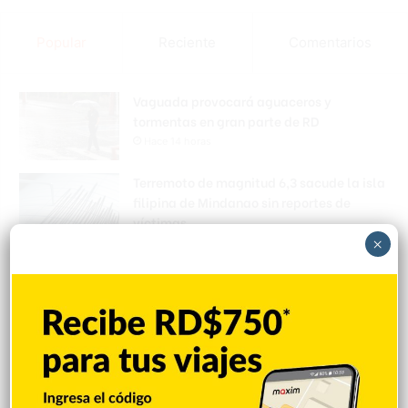
Popular
Reciente
Comentarios
Vaguada provocará aguaceros y
tormentas en gran parte de RD
Hace 14 horas
Terremoto de magnitud 6,3 sacude la isla
filipina de Mindanao sin reportes de
víctimas
×
Hace 14 horas
Juan Luis Guerra actuará en la clausura
de los Juegos Centroamericanos y del
Caribe
Hace 14 horas
Asesinan a tiros al influencer César
Gastélum mientras grababa un video