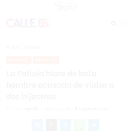
Buscar
M
Inicio
/
Destacada
Destacada
Nacionales
La Policía hiere de bala
hombre acusado de violar a
dos hijastras
Listin Diario
S
15 febrero 2020
1 minuto de lectura
e
Facebook
X
Messenger
WhatsApp
Telegram
n
d