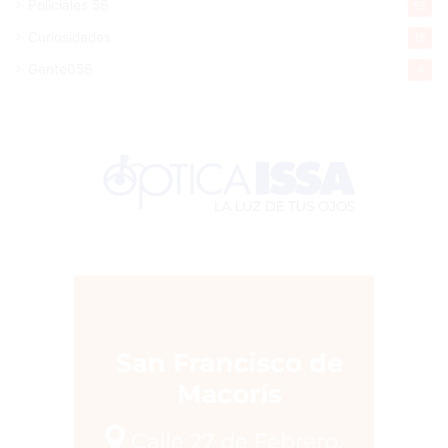
Policiales 56
55
Curiosidades
15
Gente056
4