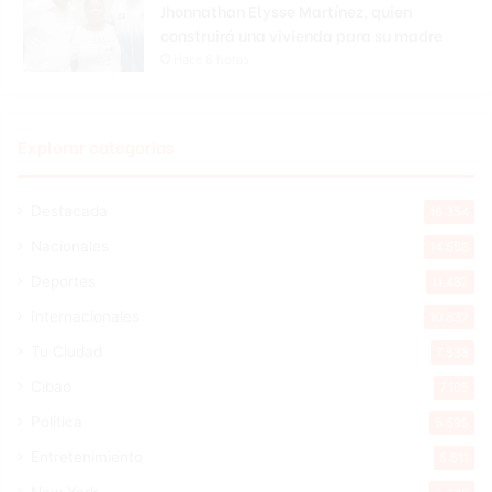
Jhonnathan Elysse Martínez, quien
construirá una vivienda para su madre
Hace 8 horas
Explorar categorias
Destacada
16.354
Nacionales
14.558
Deportes
11.487
Internacionales
10.837
Tu Ciudad
7.538
Cibao
7.105
Política
5.595
Entretenimiento
5.511