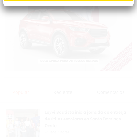
Popular
Reciente
Comentarios
Leyvi Bautista inicia jornada de entrega
de útiles escolares en Santo Domingo
Oeste
Hace 3 horas