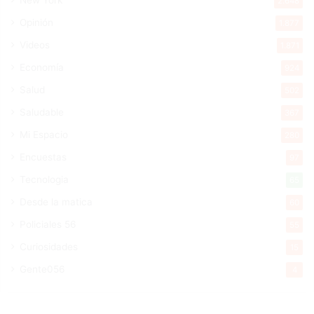
New York
2.648
Opinión
1.877
Videos
1.871
Economía
924
Salud
502
Saludable
367
Mi Espacio
280
Encuestas
97
Tecnologia
65
Desde la matica
60
Policiales 56
55
Curiosidades
15
Gente056
4