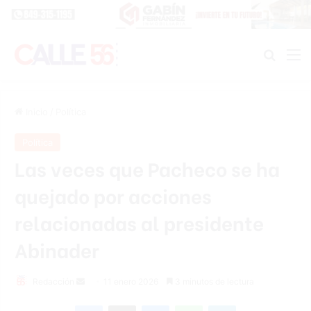
Buscar
M
Inicio
/
Política
Política
Las veces que Pacheco se ha
quejado por acciones
relacionadas al presidente
Abinader
Send
Redacción
11 enero 2026
3 minutos de lectura
an
Facebook
X
Messenger
WhatsApp
Telegram