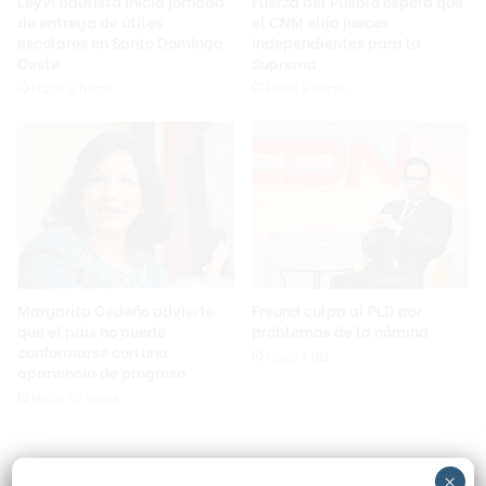
Leyvi Bautista inicia jornada
Fuerza del Pueblo espera que
de entrega de útiles
el CNM elija jueces
escolares en Santo Domingo
independientes para la
Oeste
Suprema
Hace 3 horas
Hace 9 horas
Margarita Cedeño advierte
Freund culpa al PLD por
que el país no puede
problemas de la nómina
conformarse con una
Hace 1 día
apariencia de progreso
Hace 10 horas
×