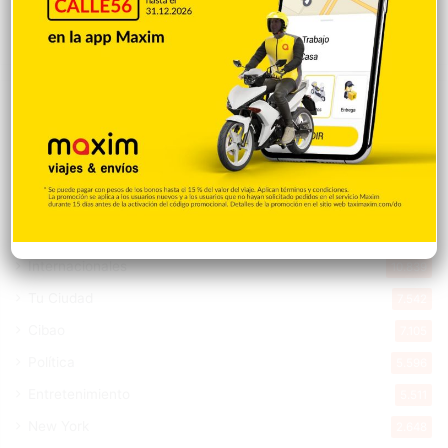
Hace 3 horas
Explorar categorias
Destacada
16.354
Nacionales
14.561
Deportes
11.487
Internacionales
10.839
Tu Ciudad
7.542
Cibao
7.105
Política
5.596
Entretenimiento
5.511
New York
2.648