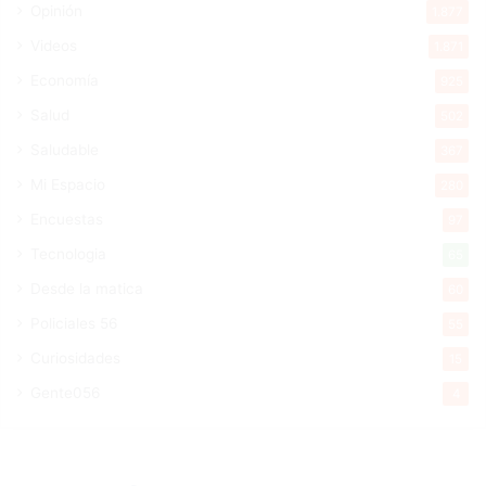
Opinión
1.877
Videos
1.871
Economía
925
Salud
502
Saludable
367
Mi Espacio
280
Encuestas
97
Tecnologia
65
Desde la matica
60
Policiales 56
55
Curiosidades
15
Gente056
4