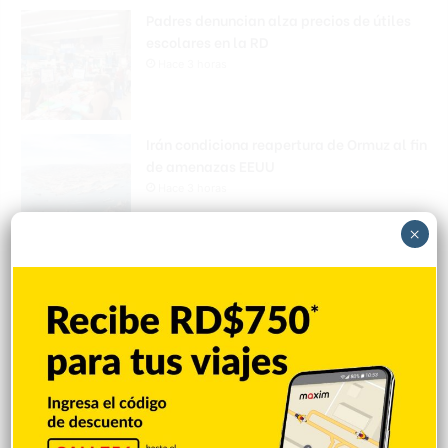
Padres denuncian alza precios de útiles
escolares en la RD
Hace 3 horas
Irán condiciona reapertura de Ormuz al fin
de amenazas EEUU
Hace 3 horas
×
Donald Trump culpa a Canadá de los
incendios forestales
Hace 3 horas
Banreservas obtiene siete galardones en
los Effie Awards República Dominicana
2026