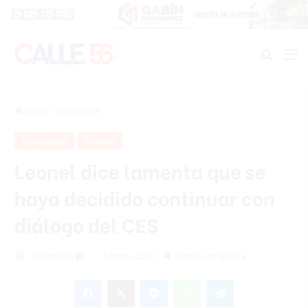
Buscar
M
Inicio
/
Destacada
Destacada
Política
Leonel dice lamenta que se
haya decidido continuar con
diálogo del CES
Redacción
S
5 marzo 2020
1 minuto de lectura
e
Facebook
X
Messenger
WhatsApp
Telegram
n
d