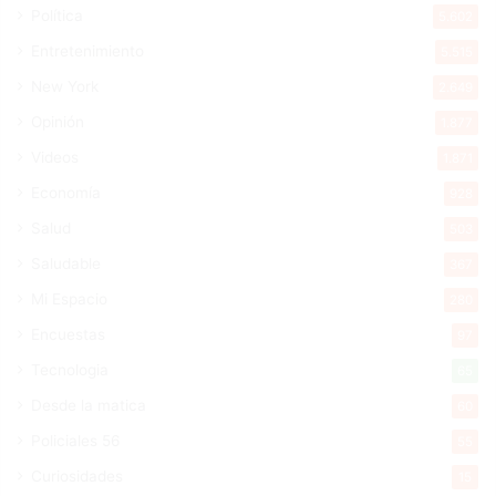
Política
5.602
Entretenimiento
5.515
New York
2.649
Opinión
1.877
Videos
1.871
Economía
928
Salud
503
Saludable
367
Mi Espacio
280
Encuestas
97
Tecnologia
65
Desde la matica
60
Policiales 56
55
Curiosidades
15