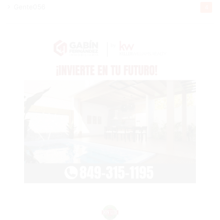
Gente056
4