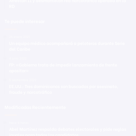
Arrestan 11 y desmantelan red narcotráfico operaba en la
RD
Te puede interesar
25 enero 2021
Un equipo médico acompañará a peloteros durante Serie
del Caribe
4 junio 2022
FP: «Gobierno trata de impedir lanzamiento de frente
opositor»
5 septiembre 2022
EE.UU.: Tres dominicanos son buscados por asesinato,
fraude y narcotráfico
Modificadas Recientemente
Hace 5 horas
Abel Martínez respalda debates electorales y pide reglas
iguales para todos los candidatos