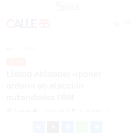
Buscar
M
Inicio
/
Política
Política
Llama Abinader «poner
orden» en elección
autoridades PRM
Send
Redacción
19 mayo 2026
1 minuto de lectura
an
Facebook
X
Messenger
WhatsApp
Telegram
email