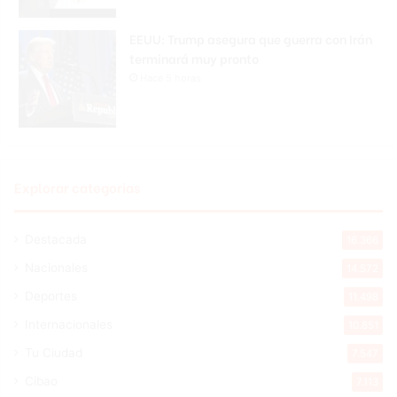
EEUU: Trump asegura que guerra con Irán
terminará muy pronto
Hace 5 horas
Explorar categorias
Destacada
16.366
Nacionales
14.572
Deportes
11.498
Internacionales
10.851
Tu Ciudad
7.547
Cibao
7.113