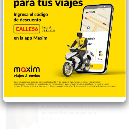
violación de derechos civiles de
inmigrantes
Hace 4 horas
Amara La Negra aconseja a los padres no
permitir que sus hijos asistan a
pijamadas
Hace 4 horas
Arrestan 11 y desmantelan red
narcotráfico operaba en la RD
Hace 4 horas
Muerte de Niño Castillo enlutece
sociedad francomacorisana
Hace 4 horas