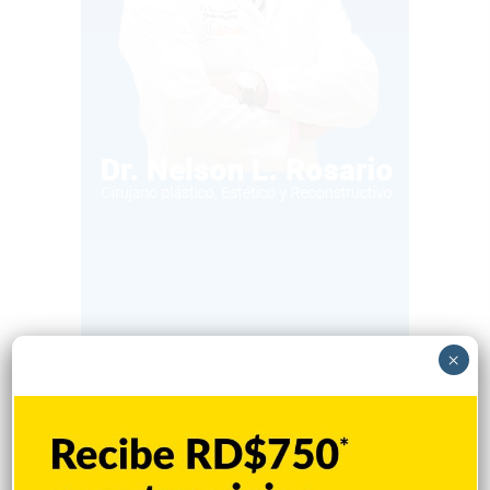
×
Popular
Reciente
Comentarios
Nueva Jersey investiga a centro de ICE por