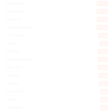
Destacada
16.373
Nacionales
14.579
Deportes
11.506
Internacionales
10.860
Tu Ciudad
7.554
Cibao
7.117
Política
5.606
Entretenimiento
5.520
New York
2.650
Opinión
1.882
Videos
1.871
Economía
929
Salud
505
Saludable
367