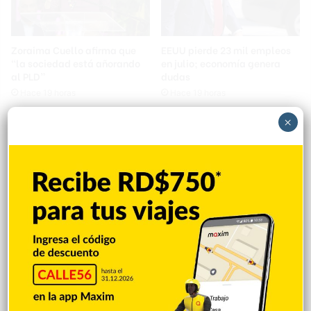
Zoraima Cuello afirma que
EEUU pierde 23 mil empleos
“la sociedad está añorando
en julio; economía genera
al PLD”
dudas
Hace 19 horas
Hace 19 horas
×