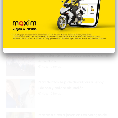
Popular
Reciente
Comentarios
PRM elige en unidad al presidente Luis
Abinader, Garrigó y Ascención para dirigir
el partido
Hace 10 horas
Max Santos le pide disculpas a Jenny
Blanco y aclara situación
Hace 12 horas
Matan a tiros a joven en Los Mangos de