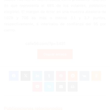
(lo que representa el 69% de los votantes, población
elegible). El margen de error en una muestra aleatoria de
1.029 y 706 es más o menos 3.1 y 3.7 puntos,
respectivamente, a intervalos de confianza del 95 por
ciento.
Copiar enlace
Facebook
X
LinkedIn
Tumblr
Pinterest
Reddit
VKontakte
Odnoklassniki
Pocket
Skype
Compartir por correo electrónico
Imprimir
Publicaciones relacionadas