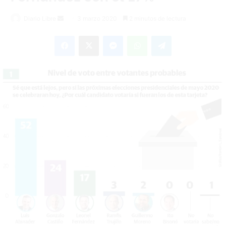
Diario Libre
S
3 marzo 2020
2 minutos de lectura
e
Facebook
X
Messenger
WhatsApp
Telegram
n
d
a
n
e
m
a
i
l