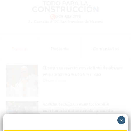
Popular
Reciente
Comentarios
El papa se reunirá con víctima de abusos
en su próxima visita a Francia
Hace 4 horas
Accidente deja un muerto; familia
cuestiona la detención del presunto
implicado
×
Hace 4 horas