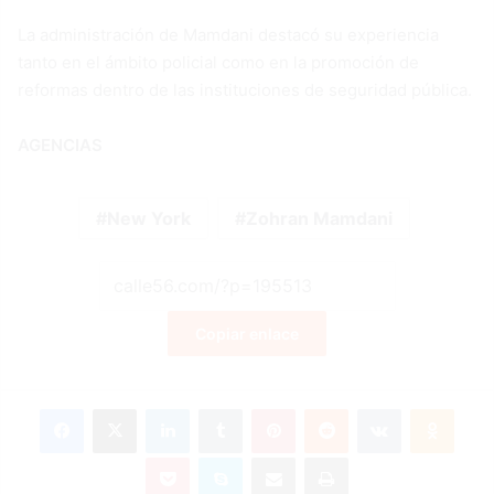
La administración de Mamdani destacó su experiencia
tanto en el ámbito policial como en la promoción de
reformas dentro de las instituciones de seguridad pública.
AGENCIAS
New York
Zohran Mamdani
Copiar enlace
Facebook
X
LinkedIn
Tumblr
Pinterest
Reddit
VKontakte
Odnok
Pocket
Skype
Compartir por correo electrónico
Imprimir