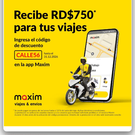
Incautan 303 paquetes de cocaína
ocultas en el piso de contenedor en Puerto
Caucedo
Hace 4 horas
Condenan dominicano a 14 años de
prisión por narcotráfico en Nueva York
Hace 4 horas
Galilea Montijo sobre críticas a su rostro:
«Me están tratando como si tuviera una
parálisis»
Hace 4 horas
Explorar categorias