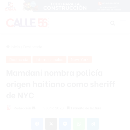
Buscar
M
Inicio
/
Destacada
Destacada
Internacionales
New York
Mamdani nombra policía
origen haitiano como sheriff
de NYC
Send
Redacción
3 junio 2026
1 minuto de lectura
an
Facebook
X
Messenger
WhatsApp
Telegram
email