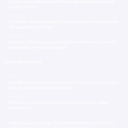
El papa se reunirá con víctima de abusos en su próxima
visita a Francia
Hace 4 horas
Accidente deja un muerto; familia cuestiona la detención
del presunto implicado
Hace 4 horas
Incautan 303 paquetes de cocaína ocultas en el piso de
contenedor en Puerto Caucedo
Te puede interesar
Hace 11 horas
Abel Martínez respalda debates electorales y pide reglas
iguales para todos los candidatos
3 mayo 2023
RD tiene la canasta básica más barata de CA, según
Presidencia
2 marzo 2020
CONEP exige investigar fallidas elecciones y pide a los
dominicanos acudir a votar el 15 de marzo