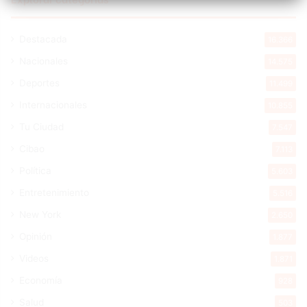
Destacada
16.366
Nacionales
14.575
Deportes
11.499
Internacionales
10.855
Tu Ciudad
7.547
Cibao
7.113
Política
5.603
Entretenimiento
5.516
New York
2.650
Opinión
1.877
Videos
1.871
Economía
928
Salud
503