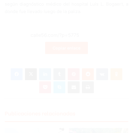
según diagnóstico médico del hospital Luis L. Bogaert, a
donde fue llevado luego de la paliza.
Copiar enlace
Facebook
X
LinkedIn
Tumblr
Pinterest
Reddit
VKontakte
Odnoklassniki
Pocket
Skype
Compartir por correo electrónico
Imprimir
Publicaciones relacionadas