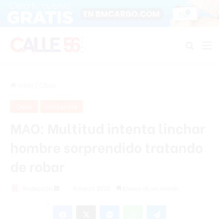
Buscar
M
Inicio
/
Cibao
Cibao
Destacada
MAO: Multitud intenta linchar
hombre sorprendido tratando
de robar
Redacción
S
9 marzo 2020
Menos de un minuto
e
Facebook
X
Messenger
WhatsApp
Telegram
n