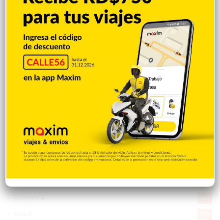
Destacada
16.378
Nacionales
14.586
Deportes
11.513
Internacionales
10.865
Tu Ciudad
7.555
Cibao
7.121
Política
5.610
Entretenimiento
5.523
New York
2.650
Opinión
1.884
Videos
1.871
Economía
931
Salud
505