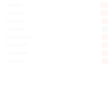
Saludable
367
Mi Espacio
281
Encuestas
97
Tecnologia
65
Desde la matica
60
Policiales 56
55
Curiosidades
15
Gente056
4