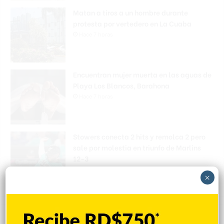
Matan a tiros a un hombre durante
protesta por vertedero en La Cuaba
Hace 7 horas
Encuentran mujer muerta en las aguas de
Playa Los Blancos, Barahona
Hace 7 horas
Stowers conecta 2 hits y remolca 2 pero
sale por molestia en triunfo de Marlins
12-3
Hace 7 horas
×
Explorar categorias