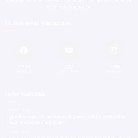
deportivo, económico y social con una visión imparcial y objetiva
de los hechos noticiosos.
Síguenos en las redes sociales
2.200
820
1.300
Seguidores
Suscriptores
Seguidores
Recien Publicadas
Hace 7 horas
¿Cuáles deportes no dieron ninguna medalla a RD en los
Juegos Centroamericanos?
Hace 7 horas
Inician socialización sobre demolición en Hospedaje Yaque