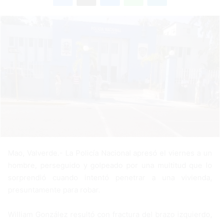
d
a
n
e
m
a
i
l
Mao, Valverde.- La Policía Nacional apresó el viernes a un
hombre, perseguido y golpeado por una multitud que lo
sorprendió cuando intentó penetrar a una vivienda,
presuntamente para robar.
William González resultó con fractura del brazo izquierdo,