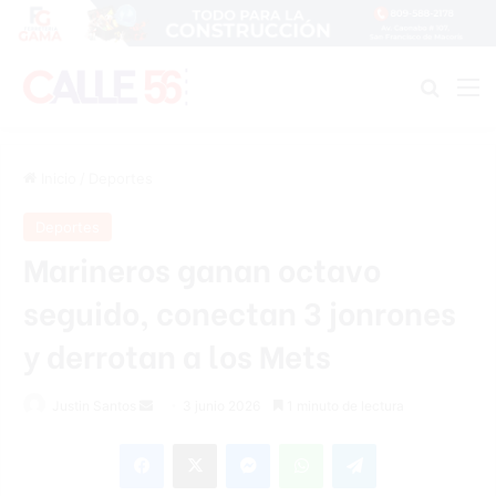
Buscar
M
Inicio
/
Deportes
Deportes
Marineros ganan octavo
seguido, conectan 3 jonrones
y derrotan a los Mets
Send
Justin Santos
3 junio 2026
1 minuto de lectura
an
Facebook
X
Messenger
WhatsApp
Telegram
email