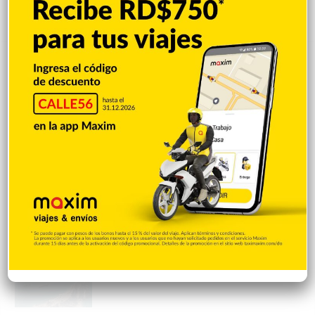
Popular
Reciente
Comentarios
Mejía defiende consenso PRM para
escoger secretario general
Hace 7 horas
Padres denuncian alza precios de útiles
escolares en la RD
Hace 7 horas
Irán condiciona reapertura de Ormuz al fin
de amenazas EEUU
Hace 7 horas