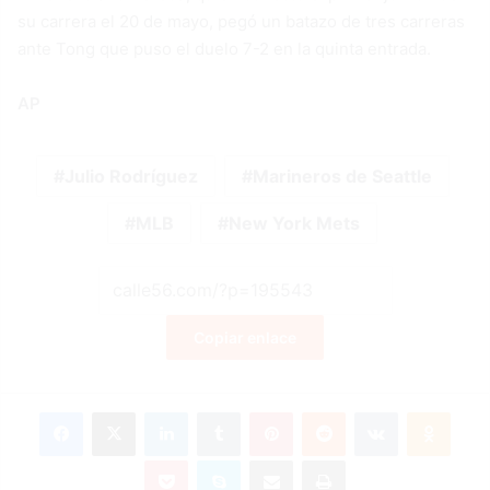
su carrera el 20 de mayo, pegó un batazo de tres carreras
ante Tong que puso el duelo 7-2 en la quinta entrada.
AP
Julio Rodríguez
Marineros de Seattle
MLB
New York Mets
Copiar enlace
Facebook
X
LinkedIn
Tumblr
Pinterest
Reddit
VKontakte
Odnok
Pocket
Skype
Compartir por correo electrónico
Imprimir