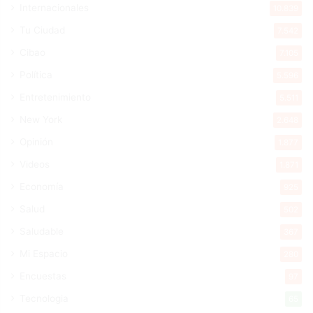
Internacionales
10.839
Tu Ciudad
7.542
Cibao
7.105
Política
5.596
Entretenimiento
5.511
New York
2.648
Opinión
1.877
Videos
1.871
Economía
925
Salud
502
Saludable
367
Mi Espacio
280
Encuestas
97
Tecnologia
65