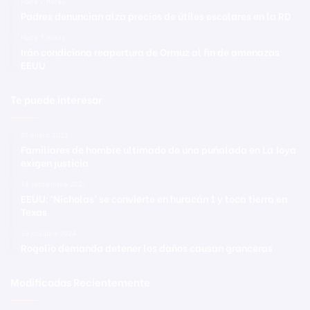
Hace 7 horas
Padres denuncian alza precios de útiles escolares en la RD
Hace 7 horas
Irán condiciona reapertura de Ormuz al fin de amenazas
EEUU
Te puede interesar
21 enero 2025
Familiares de hombre ultimado de una puñalada en La Joya
exigen justicia
14 septiembre 2021
EEUU: ‘Nicholas’ se convierte en huracán 1 y toca tierra en
Texas
23 octubre 2024
Rogelio demanda detener los daños causan granceras
Modificadas Recientemente