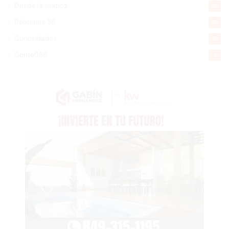
Desde la matica
60
Policiales 56
55
Curiosidades
15
Gente056
4