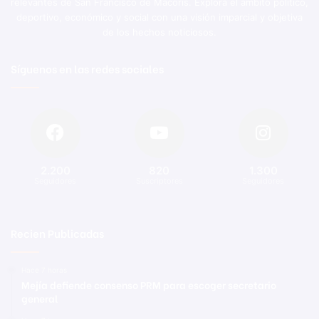
relevantes de San Francisco de Macorís. Explora el ámbito político,
deportivo, económico y social con una visión imparcial y objetiva
de los hechos noticiosos.
Síguenos en las redes sociales
2.200
820
1.300
Seguidores
Suscriptores
Seguidores
Recien Publicadas
Hace 7 horas
Mejía defiende consenso PRM para escoger secretario
general