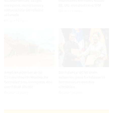
allanamientos; ocupa
marihuana enviados desde
escopeta, municiones y
EE. UU. con destino a SFM
motocicleta con chasis
Hace 14 horas
alterado
Hace 14 horas
Amplían puentes de la
Sur Futuro y UCNE unen
Circunvalación Machacho
esfuerzos para fortalecer la
González tras incorporar dos
formación en cambio
carriles al diseño
climático
Hace 14 horas
Hace 15 horas