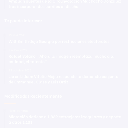
Amplían puentes de la Circunvalación Machacho González
tras incorporar dos carriles al diseño
Te puede interesar
13 abril 2021
Will Smith deja Georgia por restricciones electorales
7 mayo 2023
Rafael Solano: “Ahora la imagen reemplaza mucho a la
calidad, el talento”
23 octubre 2025
Lío en Lidom: Vitelio Mejía responde la demanda conjunta
de Emmanuel Clase y Luis Ortiz
Modificadas Recientemente
Hace 14 horas
Migración detiene a 1,869 extranjeros irregulares y deporta
a otros 1,101