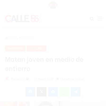
Buscar
M
Inicio
/
Destacada
Destacada
Tu Ciudad
Matan joven en medio de
entierro
Redacción
S
2 marzo 2020
1 minuto de lectura
e
Facebook
X
Messenger
WhatsApp
Telegram
n
d
a