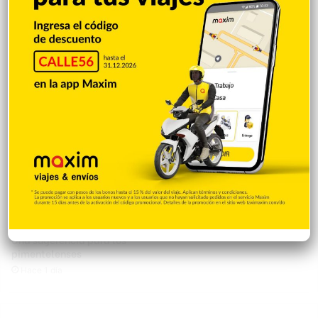
Luis Abinader, presidente del
Ruidos en elección de jueces
PRM
Hace 8 horas
Hace 8 horas
Coalición militar invasora
Hace 1 día
Una sugerencia para los
pimentelenses
Hace 1 día