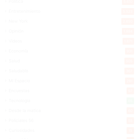
Política
5.610
Entretenimiento
5.523
New York
2.650
Opinión
1.884
Videos
1.871
Economía
931
Salud
505
Saludable
367
Mi Espacio
281
Encuestas
97
Tecnologia
65
Desde la matica
60
Policiales 56
55
Curiosidades
15