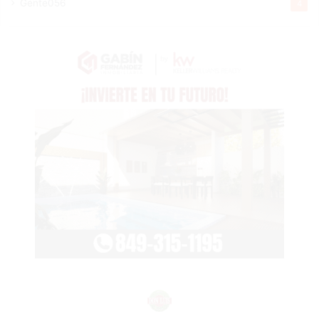
Gente056
4