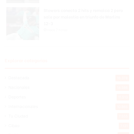
Stowers conecta 2 hits y remolca 2 pero
sale por molestia en triunfo de Marlins
12-3
Hace 7 horas
Explorar categorias
Destacada
16.378
Nacionales
14.586
Deportes
11.513
Internacionales
10.865
Tu Ciudad
7.555
Cibao
7.121