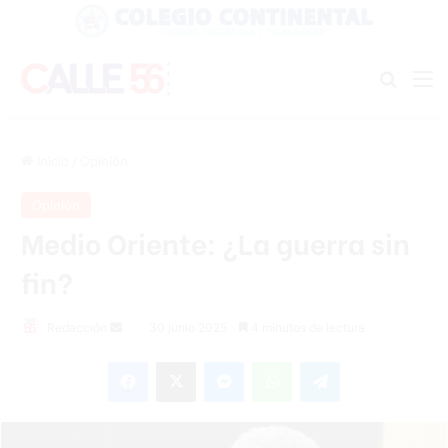
Buscar
M
Inicio
/
Opinión
Opinión
Medio Oriente: ¿La guerra sin
fin?
Send
Redacción
30 junio 2025
4 minutos de lectura
an
Facebook
X
Messenger
WhatsApp
Telegram
email