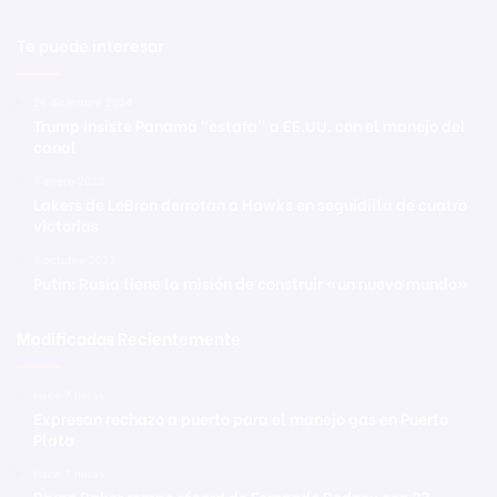
Te puede interesar
26 diciembre 2024
Trump insiste Panamá “estafa” a EE.UU. con el manejo del
canal
7 enero 2023
Lakers de LeBron derrotan a Hawks en seguidilla de cuatro
victorias
6 octubre 2023
Putin: Rusia tiene la misión de construir «un nuevo mundo»
Modificadas Recientemente
Hace 7 horas
Expresan rechazo a puerto para el manejo gas en Puerto
Plata
Hace 7 horas
Bryan Baker rompe récord de Fernando Rodney con 23