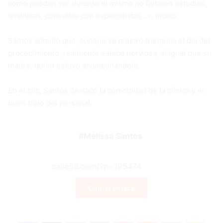
como pueden ver durante el mismo no faltaron estudios,
analíticas, consultas con especialistas…», indicó.
Santos admitió que, aunque se mostró tranquila el día del
procedimiento, realmente estaba nerviosa, al igual que su
madre, quien estuvo acompañándola.
En el clic, Santos destacó la comodidad de la clínica y el
buen trato del personal.
Melissa Santos
Copiar enlace
Facebook
X
LinkedIn
Tumblr
Pinterest
Reddit
VKontakte
Odnok