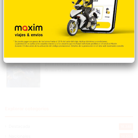
Hace 11 horas
Asesinan a tiros al influencer César
Gastélum mientras grababa un video
para sus redes sociales
Hace 12 horas
Peralta es castigado en debut con Rays,
pero Hicks pega grand slam en victoria
Hace 12 horas
Explorar categorias
Destacada
16.348
Nacionales
14.551