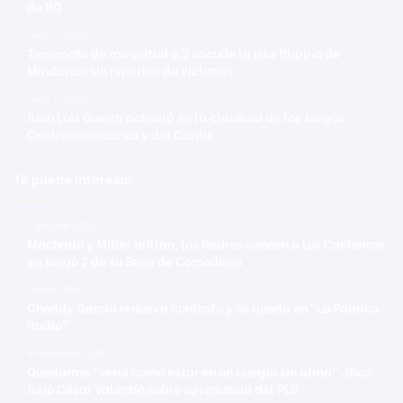
de RD
Hace 11 horas
Terremoto de magnitud 6,3 sacude la isla filipina de
Mindanao sin reportes de víctimas
Hace 11 horas
Juan Luis Guerra actuará en la clausura de los Juegos
Centroamericanos y del Caribe
Te puede interesar
2 octubre 2025
Machado y Miller brillan, los Padres vencen a los Cachorros
en Juego 2 de su Serie de Comodines
19 junio 2026
Cheddy García renueva contrato y se queda en “La Fábrica
Radio”
9 noviembre 2022
Quedarme “sería como estar en un cuerpo sin alma”, dice
Julio César Valentín sobre su renuncia del PLD