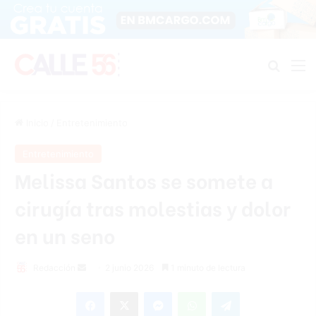
Buscar
M
Inicio
/
Entretenimiento
Entretenimiento
Melissa Santos se somete a
cirugía tras molestias y dolor
en un seno
Send
Redacción
2 junio 2026
1 minuto de lectura
an
Facebook
X
Messenger
WhatsApp
Telegram
email