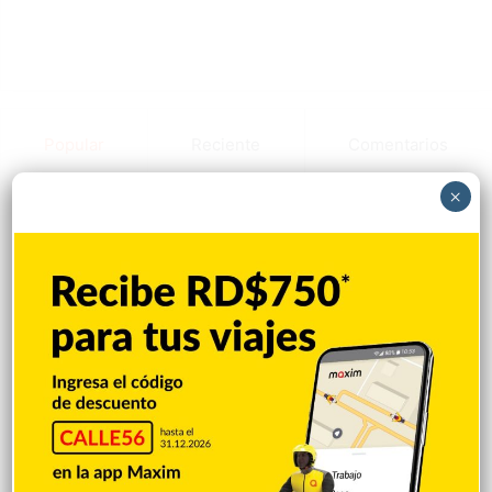
Popular
Reciente
Comentarios
×
Vaguada provocará aguaceros y
tormentas en gran parte de RD
Hace 11 horas
Terremoto de magnitud 6,3 sacude la isla
filipina de Mindanao sin reportes de
víctimas
Hace 11 horas
Juan Luis Guerra actuará en la clausura
de los Juegos Centroamericanos y del
Caribe