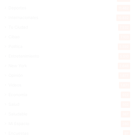
Deportes
11.482
Internacionales
10.832
Tu Ciudad
7.532
Cibao
7.103
Política
5.592
Entretenimiento
5.510
New York
2.648
Opinión
1.877
Videos
1.871
Economía
922
Salud
502
Saludable
367
Mi Espacio
280
Encuestas
97