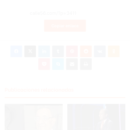
Copiar enlace
Facebook
X
LinkedIn
Tumblr
Pinterest
Reddit
VKontakte
Odnoklassniki
Pocket
Skype
Compartir por correo electrónico
Imprimir
Publicaciones relacionadas