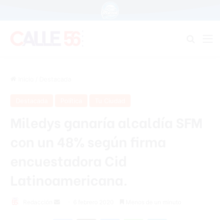
Buscar
M
Inicio
/
Destacada
Destacada
Política
Tu Ciudad
Miledys ganaría alcaldía SFM
con un 48% según firma
encuestadora Cid
Latinoamericana.
Redacción
S
6 febrero 2020
Menos de un minuto
e
Facebook
X
Messenger
WhatsApp
Telegram