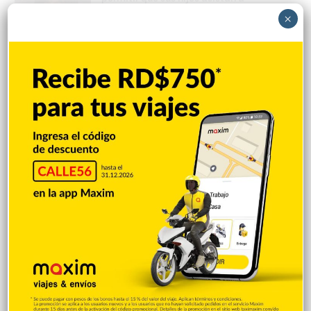
pijamadas
×
Hace 43 minutos
Arrestan 11 y desmantelan red
narcotráfico operaba en la RD
Hace 45 minutos
Muerte de Niño Castillo enlutece
sociedad francomacorisana
Hace 49 minutos
EEUU: Trump asegura que guerra con Irán
terminará muy pronto
Hace 1 hora