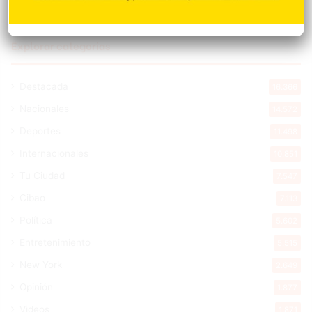
Explorar categorias
Destacada
16.366
Nacionales
14.572
Deportes
11.498
Internacionales
10.851
Tu Ciudad
7.547
Cibao
7.113
Política
5.602
Entretenimiento
5.515
New York
2.649
Opinión
1.877
Videos
1.871