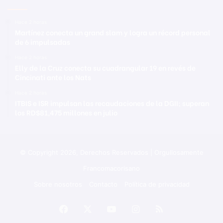
Hace 2 horas
Martínez conecta un grand slam y logra un récord personal
de 6 impulsadas
Hace 2 horas
Elly de la Cruz conecta su cuadrangular 19 en revés de
Cincinati ante los Nats
Hace 2 horas
ITBIS e ISR impulsan las recaudaciones de la DGII; superan
los RD$81,475 millones en julio
© Copyright 2026, Derechos Reservados | Orgullosamente
Francomacorisano
Sobre nosotros
Contacto
Política de privacidad
Facebook
X
YouTube
Instagram
RSS