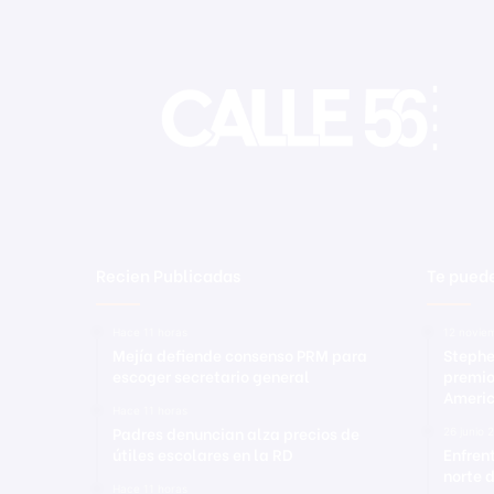
l
e
s
Recien Publicadas
Te puede
Hace 11 horas
12 novie
Mejía defiende consenso PRM para
Stephe
escoger secretario general
premio
Ameri
Hace 11 horas
Padres denuncian alza precios de
26 junio 
útiles escolares en la RD
Enfren
norte 
Hace 11 horas