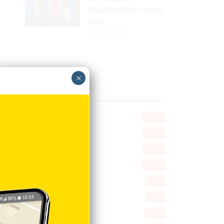
República Dominicana
2026
Hace 11 horas
×
Explorar categorias
Destacada
16.354
Nacionales
14.561
Deportes
11.487
Internacionales
10.839
Tu Ciudad
7.542
Cibao
7.105
Política
5.596