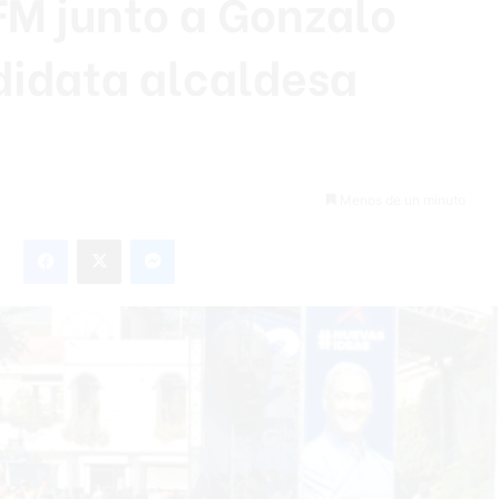
FM junto a Gonzalo
ndidata alcaldesa
Menos de un minuto
Facebook
X
Messenger