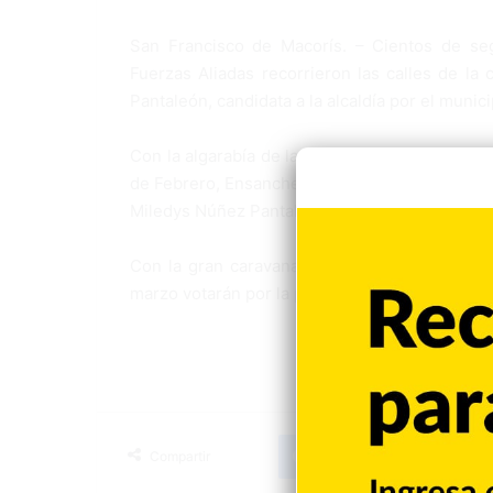
San Francisco de Macorís. – Cientos de se
Fuerzas Aliadas recorrieron las calles de la 
Pantaleón, candidata a la alcaldía por el muni
Con la algarabía de la gente, en un amplio rec
de Febrero, Ensanche Duarte, Jobo Bonito, He
Miledys Núñez Pantaleón y Gonzalo Castillo rec
Con la gran caravana, los peledeistas y alia
marzo votarán por la primera alcaldesa de Sa
Facebook
X
LinkedIn
Tumblr
Compartir