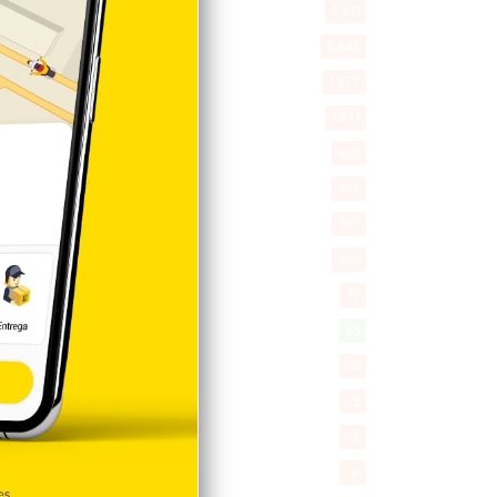
Entretenimiento
5.511
New York
2.648
Opinión
1.877
Videos
1.871
Economía
925
Salud
502
Saludable
367
Mi Espacio
280
Encuestas
97
Tecnologia
65
Desde la matica
60
Policiales 56
55
Curiosidades
15
Gente056
4