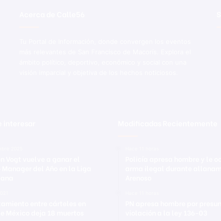
i
Acerca de Calle56
S
e
r
c
Tu Portal de Información, donde convergen los eventos
o
más relevantes de San Francisco de Macorís. Explora el
s
ámbito político, deportivo, económico y social con una
t
visión imparcial y objetiva de los hechos noticiosos.
o
;
e
n
c
 interesar
Modificadas Recientemente
a
b
e
mbre 2025
Hace 11 horas
n Vogt vuelve a ganar el
Policía apresa hombre y le 
z
 Manager del Año en la Liga
arma ilegal durante allanam
a
cana
Arenoso
m
u
2021
Hace 11 horas
l
tamiento entre cárteles en
PN apresa hombre por presu
de México deja 18 muertos
violación a la ley 136-03
t