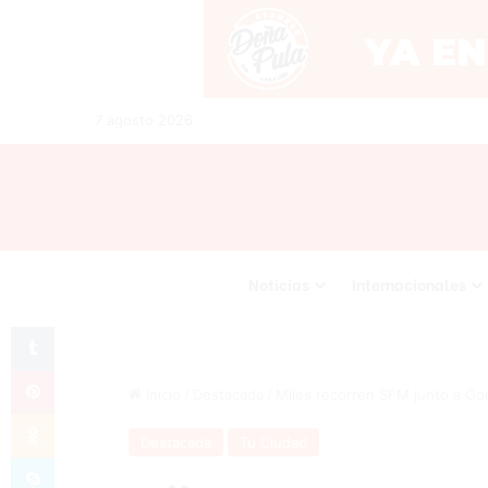
7 agosto 2026
Noticias
Internacionales
Tumblr
Pinterest
Inicio
/
Destacada
/
Miles recorren SFM junto a Gon
Odnoklassniki
Destacada
Tu Ciudad
Skype