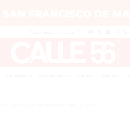
℃
17
Facebook
X
YouTube
Inst
San Francisco de Macoris
Nacionales
San Francisco
Videos
Opinión
M
zalo Castillo y la candidata alcaldesa Miledys Núñez