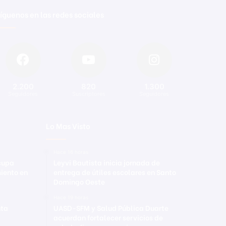
íguenos en las redes sociales
2.200
820
1.300
Seguidores
Suscriptores
Seguidores
Lo Mas Visto
Hace 16 horas
ocupa
Leyvi Bautista inicia jornada de
iento en
entrega de útiles escolares en Santo
Domingo Oeste
Hace 19 horas
nta
UASD-SFM y Salud Pública Duarte
acuerdan fortalecer servicios de