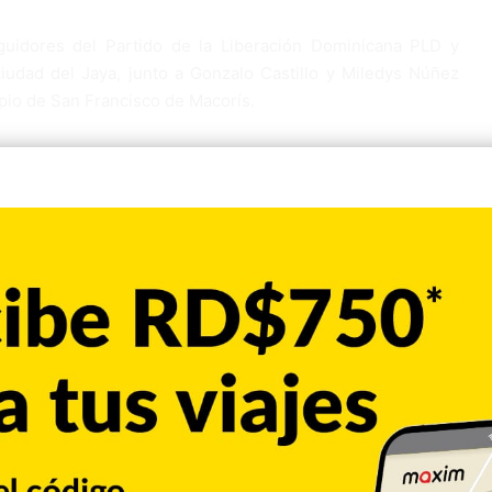
guidores del Partido de la Liberación Dominicana PLD y
ciudad del Jaya, junto a Gonzalo Castillo y Miledys Núñez
cipio de San Francisco de Macorís.
orrido por los sectores las Flores, Capacito, San Martín, 27
rmanas Mirabal, San Pedro y Pueblo Nuevo, los candidatos
ibieron el respaldo y aceptación de la población.
dos francomacorisanos dejaron claro que el próximo 15 de
n Francisco de Macorís Miledys Núñez.
Copiar enlace
Pinterest
Reddit
VKontakte
Odnoklassniki
Pocket
Skype
Compartir por correo electrónico
Imprimir