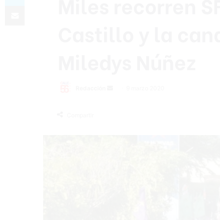
Miles recorren S
Compartir por correo electrónico
Castillo y la ca
Miledys Núñez
Redacción
S
9 marzo 2020
e
n
Compartir
d
a
n
e
m
a
i
l