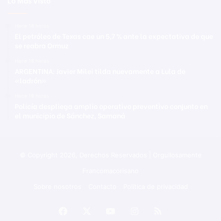
Lo Mas Visto
Hace 18 horas
El petróleo de Texas cae un 5,7 % ante la expectativa de que
se reabra Ormuz
Hace 18 horas
ARGENTINA: Javier Milei tilda nuevamente a Lula de
«ladrón»
Hace 18 horas
Policía despliega amplio operativo preventivo conjunto en
el municipio de Sánchez, Samaná
© Copyright 2026, Derechos Reservados | Orgullosamente
Francomacorisano
Sobre nosotros
Contacto
Política de privacidad
Facebook
X
YouTube
Instagram
RSS