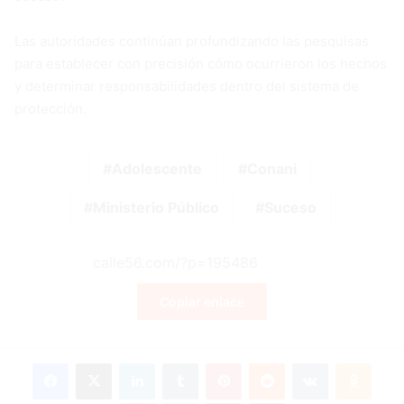
Las autoridades continúan profundizando las pesquisas
para establecer con precisión cómo ocurrieron los hechos
y determinar responsabilidades dentro del sistema de
protección.
Adolescente
Conani
Ministerio Público
Suceso
Copiar enlace
Facebook
X
LinkedIn
Tumblr
Pinterest
Reddit
VKontakte
Odnok
Pocket
Skype
Compartir por correo electrónico
Imprimir