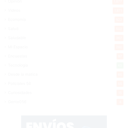
Opinión
1.877
Videos
1.871
Economía
922
Salud
502
Saludable
367
Mi Espacio
280
Encuestas
97
Tecnologia
65
Desde la matica
60
Policiales 56
55
Curiosidades
15
Gente056
4