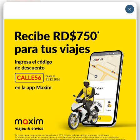
×
Banreservas obtiene siete galardones en
los Effie Awards República Dominicana
2026
Hace 9 horas
Explorar categorias
Destacada
16.354
Nacionales
14.561
Deportes
11.487
Internacionales
10.839
Tu Ciudad
7.542