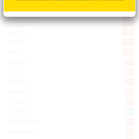
Cibao
7.105
Política
5.596
Entretenimiento
5.511
New York
2.648
Opinión
1.877
Videos
1.871
Economía
925
Salud
502
Saludable
367
Mi Espacio
280
Encuestas
97
Tecnologia
65
Desde la matica
60
Policiales 56
55