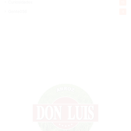
Curiosidades
15
Gente056
4