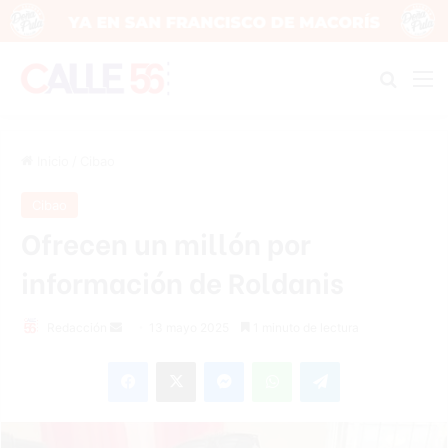
Buscar
M
Inicio
/
Cibao
Cibao
Ofrecen un millón por
información de Roldanis
Send
Redacción
13 mayo 2025
1 minuto de lectura
an
Facebook
X
Messenger
WhatsApp
Telegram
email