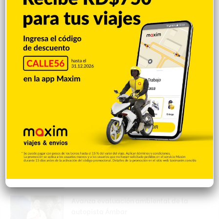
Popular
Reciente
Comentarios
EEUU: Trump asegura que guerra con Irán
terminará muy pronto
Hace 24 minutos
Avanza evaluación ambiental de la
autopista Ámbar