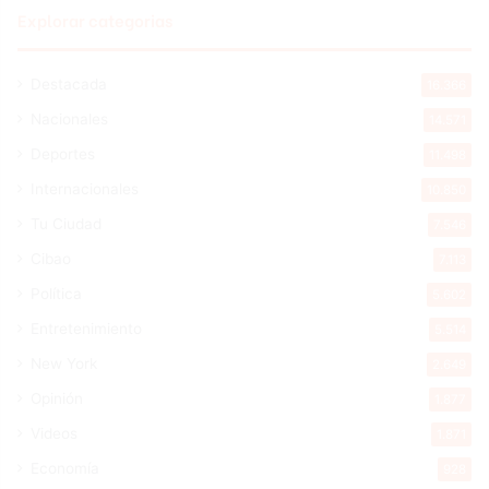
Explorar categorias
Destacada
16.366
Nacionales
14.571
Deportes
11.498
Internacionales
10.850
Tu Ciudad
7.546
Cibao
7.113
Política
5.602
Entretenimiento
5.514
New York
2.649
Opinión
1.877
Videos
1.871
Economía
928