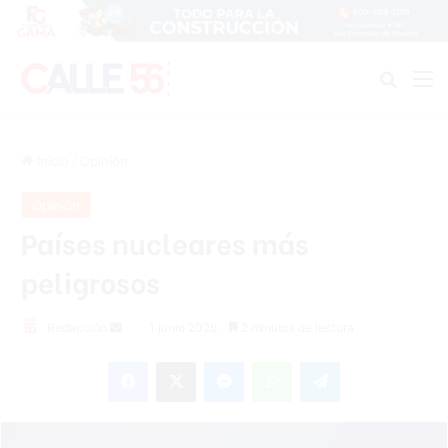
Buscar
M
Inicio
/
Opinión
Opinión
Países nucleares más
peligrosos
Send
Redacción
1 junio 2026
2 minutos de lectura
an
Facebook
X
Messenger
WhatsApp
Telegram
email