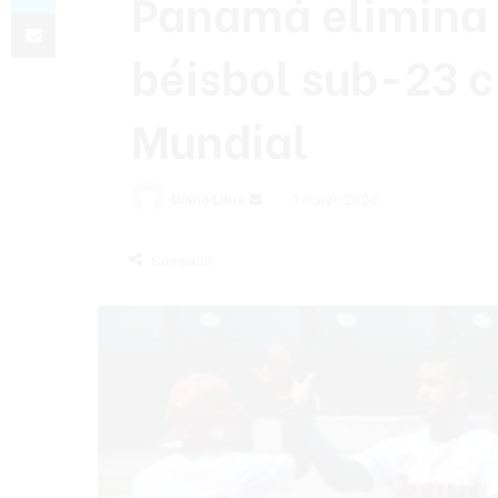
Panamá elimina 
Compartir por correo electrónico
béisbol sub-23 c
Mundial
Diario Libre
S
1 marzo 2020
e
n
Compartir
d
a
n
e
m
a
i
l