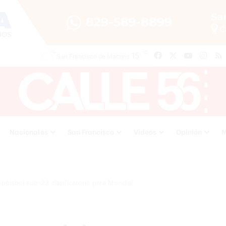
℃
15
Facebook
X
YouTube
Inst
San Francisco de Macoris
Nacionales
San Francisco
Videos
Opinión
M
béisbol sub-23 clasificatorio para Mundial