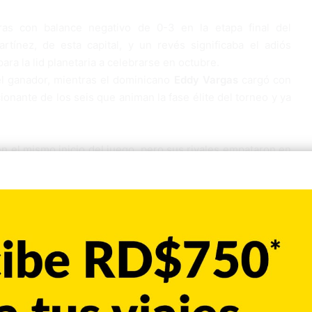
as con balance negativo de 0-3 en la etapa final del
tínez, de esta capital, y un revés significaba el adiós
ara la lid planetaria a celebrarse en octubre.
el ganador, mientras el dominicano
Eddy Vargas
cargó con
onante de los seis que animan la fase élite del torneo y ya
 el mismo inicio del juego, pero sus rivales empataron en
el plato en el segundo para sentenciar el desafío a su favor,
apuntalara el éxito.
amá le queda un chance para clasificarse, al menos, a la
ará el tercer pasaporte a México, toda vez que los dos
que ya no debe enfrentarse a Cuba ni a Nicaragua, los dos
 Venezuela (1-2), que buscará desesperadamente vencer a
.