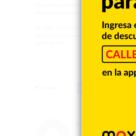
De ganar el plantel cafetero, aseguraría su p
otra plaza para el juego por el tercer lugar l
En tanto, la escuadra cubana y su par nicaragü
cual es muy probable las dos lleguen clasifica
ronda.eir use.
Facebook
X
LinkedIn
Tumblr
Compartir
Diario Libre