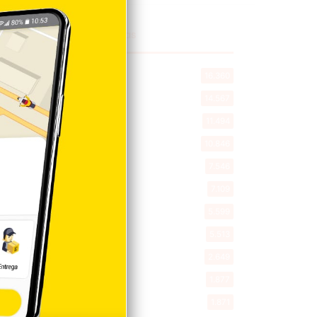
Explorar categorias
Destacada
16.360
Nacionales
14.567
Deportes
11.494
Internacionales
10.846
Tu Ciudad
7.546
Cibao
7.109
Política
5.599
Entretenimiento
5.513
New York
2.649
Opinión
1.877
Videos
1.871