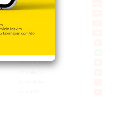
Economía
926
Salud
503
Saludable
367
Mi Espacio
280
Encuestas
97
Tecnologia
65
Desde la matica
60
Policiales 56
55
Curiosidades
15
Gente056
4