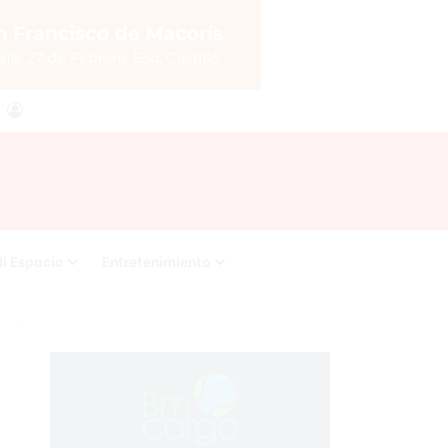
agram
RSS
Acceso
i Espacio
Entretenimiento