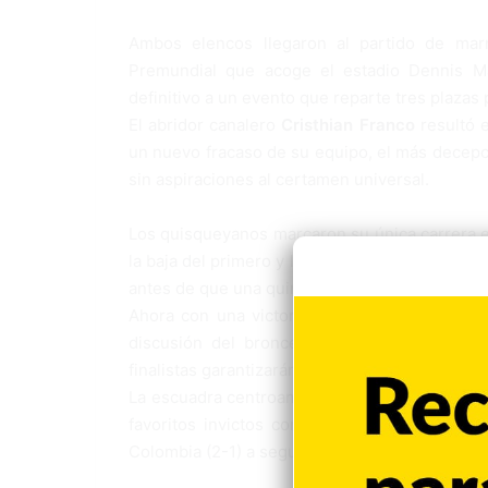
Ambos elencos llegaron al partido de marr
Premundial que acoge el estadio Dennis Mar
definitivo a un evento que reparte tres plazas p
El abridor canalero
Cristhian Franco
resultó 
un nuevo fracaso de su equipo, el más decepci
sin aspiraciones al certamen universal.
Los quisqueyanos marcaron su única carrera en
la baja del primero y luego pisaron tres veces 
antes de que una quinta anotación en el quinto 
Ahora con una victoria y tres reveses, a Pan
discusión del bronce, cuyo ganador se llev
finalistas garantizarán también los suyos.
La escuadra centroamericana tiene a su favor 
favoritos invictos con 4-0, y le resta solo
Colombia (2-1) a segunda hora de este viernes