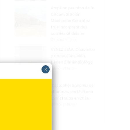
Amplían puentes de la
Circunvalación
Machacho González
tras incorporar dos
carriles al diseño
Hace 20 horas
VENEZUELA: Chavismo
y grupo oposición
tienen primer diálogo
×
Hace 21 horas
Cristopher Sánchez es
el primero en MLB con
15 victorias en 2026
Hace 21 horas