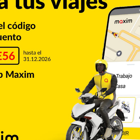
resencia en la lucha por la medalla bronceada, mientras la
a definiría el choque de mañana entre Venezuela y Panamá.
ense celebrarán un partido épico al cierre de la jornada, al
das al Mundial, y solo se disputen la supremacía de la súper
Copiar enlace
Pinterest
Reddit
VKontakte
Odnoklassniki
Pocket
Skype
Compartir por correo electrónico
Imprimir