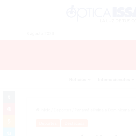
8 agosto 2026
Noticias
Internacionales
Tumblr
Pinterest
Inicio
/
Deportes
/
Panamá elimina a Dominicana en 
Odnoklassniki
Deportes
Destacada
Skype