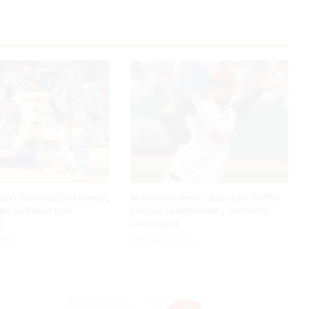
m
p
o
n
e
s
o
b
r
e
J
e
s
s
Gary Sánchez jonronean,
Mets arruinan el debut de Griffin
i
en su debut con
con los Guardianes y vencen a
e
s
Cleveland
V
oras
Hace 21 horas
a
r
g
a
s