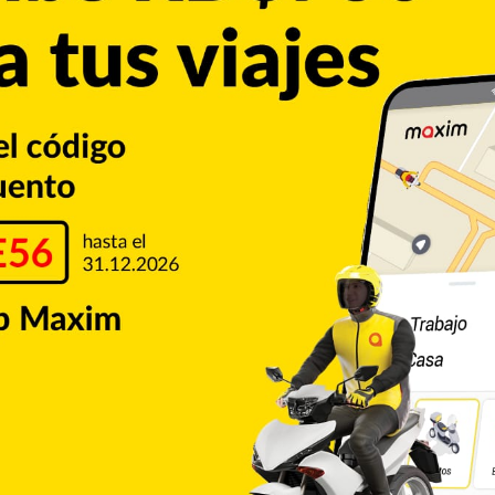
 el momento se ofrezcan respuestas concretas.
gobernación de Puerto Plata, la construcción de la
ipales prioridades de las autoridades.
Provincia Santiago
Villa González
Copiar enlace
umblr
Pinterest
Reddit
VKontakte
Odnoklassniki
Pocket
Skype
Compartir por correo electrónico
Imprimir