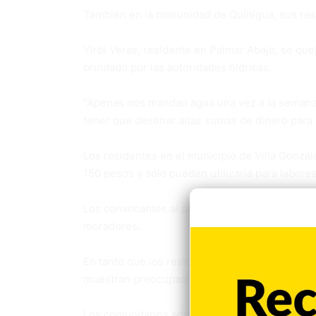
También en la comunidad de Quinigua, sus res
Yirbi Veras, residente en Palmar Abajo, se que
brindado por las autoridades hídricas.
“Apenas nos mandan agua una vez a la semana y
tener que destinar altas sumas de dinero para
Los residentes en el municipio de Villa Gonzál
150 pesos y solo pueden utilizarla para labore
Los convocantes al paro, reclaman que sea co
moradores.
En tanto que los residentes de Macao en la co
muestran preocupación por la lentitud en los a
Los comunitarios advierten que los plazos esta