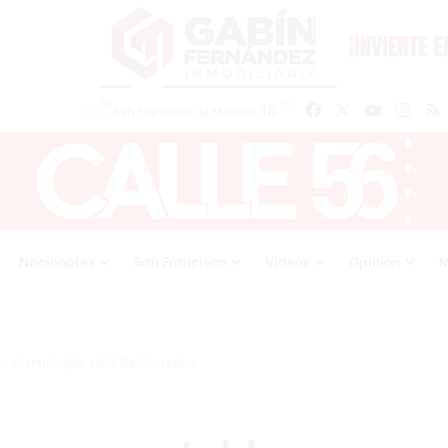
℃
Facebook
X
YouTube
Inst
18
San Francisco de Macoris
Nacionales
San Francisco
Videos
Opinión
M
n el municipio de Villa González