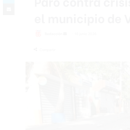
Paro contra cris
Compartir por correo electrónico
el municipio de 
Send
Redacción
16 junio 2026
an
email
Compartir