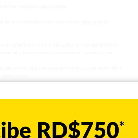
identes reclaman agua potable.
jó de la precariedad en el servicio de agua potable
 en ocasiones ni siquiera un día, lo que nos obliga a
 comprar a los camiones repartidores”, apunta Veras.
ez denuncian que una sola barrica les cuesta entre 100 y
s domésticas.
nstruir un acueducto que permita agua permanente a sus
munidad de La Escalera, del municipio de Altamira
vances en la reconstrucción de su carretera.
blecidos por las autoridades para buscar una solución a la