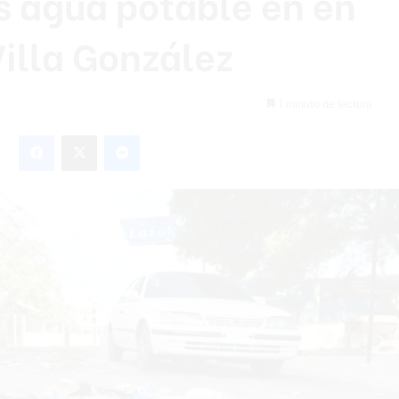
is agua potable en en
Villa González
1 minuto de lectura
Facebook
X
Messenger