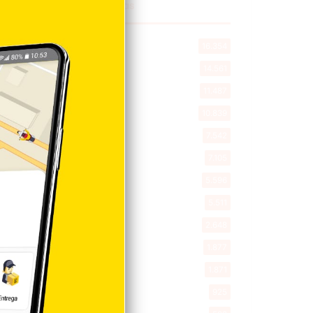
Explorar categorias
Destacada
16.354
Nacionales
14.561
Deportes
11.487
Internacionales
10.839
Tu Ciudad
7.542
Cibao
7.105
Política
5.596
Entretenimiento
5.511
New York
2.648
Opinión
1.877
Videos
1.871
Economía
925