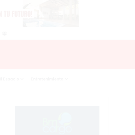
agram
RSS
Acceso
i Espacio
Entretenimiento