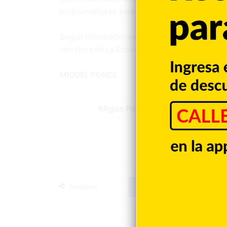
problemática se están agotando sin que hasta
Según informaciones difundidas a través de la 
carretera de La Escalera figura entre las princ
MIGUEL PONCE
Agua Potable
Protestas
Facebook
X
LinkedIn
T
Compartir