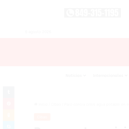
6 agosto 2026
Noticias
Internacionales
Tumblr
Pinterest
Inicio
/
Cibao
/
Paro contra crisis agua potable en e
Odnoklassniki
Cibao
Skype