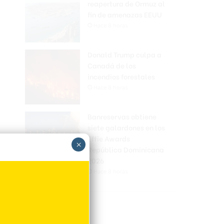
reapertura de Ormuz al
fin de amenazas EEUU
Hace 8 horas
Donald Trump culpa a
Canadá de los
incendios forestales
Hace 8 horas
Banreservas obtiene
siete galardones en los
Effie Awards
×
República Dominicana
2026
Hace 8 horas