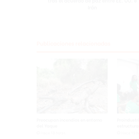
tras el acuerdo de paz entre EE. UU. e
el
Irán
acuerdo
de
paz
entre
EE.
Publicaciones relacionadas
UU.
e
Irán
Preocupan incendios en entorno
Proindustr
del Yaque
estructur
Hace 18 horas
Hace 19 h