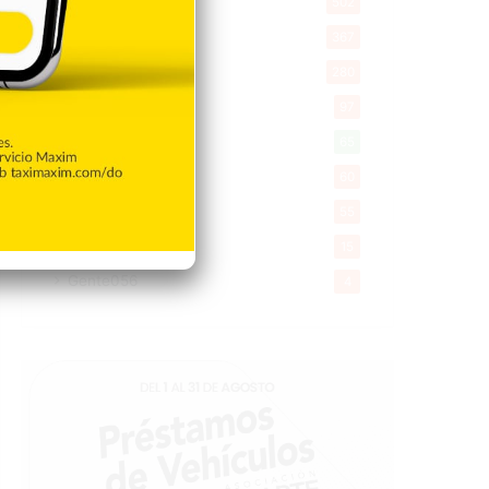
Salud
502
Saludable
367
Mi Espacio
280
Encuestas
97
Tecnologia
65
Desde la matica
60
Policiales 56
55
Curiosidades
15
Gente056
4