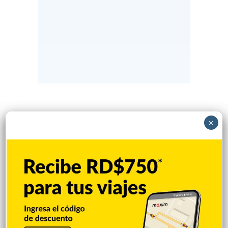
Popular
Reciente
Comentarios
×
Policía Nacional ejecuta allanamientos;
ocupa escopeta, municiones y
motocicleta con chasis alterado
Hace 11 horas
Incautan 41 paquetes de marihuana
enviados desde EE. UU. con destino a SFM