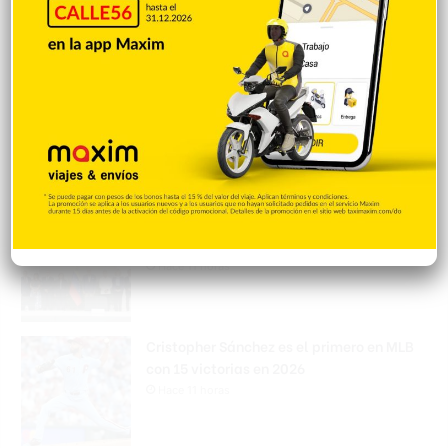
Hace 11 horas
Amplían puentes de la Circunvalación
Machacho González tras incorporar dos
carriles al diseño
Hace 11 horas
VENEZUELA: Chavismo y grupo oposición
tienen primer diálogo
Hace 11 horas
Cristopher Sánchez es el primero en MLB
con 15 victorias en 2026
Hace 11 horas