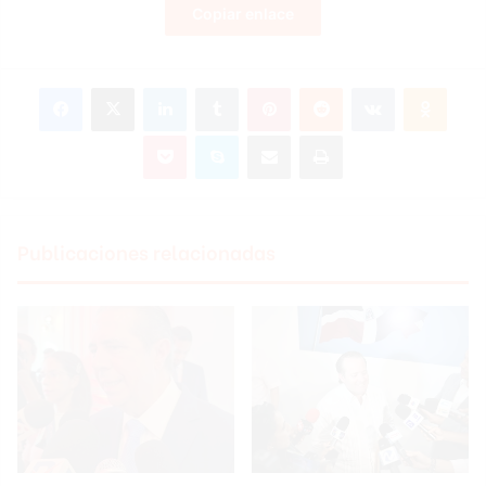
Copiar enlace
Facebook
X
LinkedIn
Tumblr
Pinterest
Reddit
VKontakte
Odnoklassniki
Pocket
Skype
Compartir por correo electrónico
Imprimir
Publicaciones relacionadas