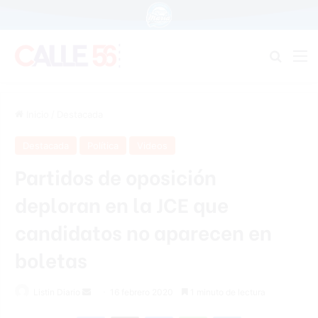
Buscar
M
Inicio
/
Destacada
Destacada
Política
Videos
Partidos de oposición
deploran en la JCE que
candidatos no aparecen en
boletas
Listin Diario
S
16 febrero 2020
1 minuto de lectura
e
Facebook
X
Messenger
WhatsApp
Telegram