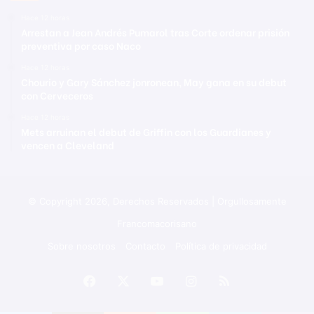
Hace 12 horas
Arrestan a Jean Andrés Pumarol tras Corte ordenar prisión
preventiva por caso Naco
Hace 12 horas
Chourio y Gary Sánchez jonronean, May gana en su debut
con Cerveceros
Hace 12 horas
Mets arruinan el debut de Griffin con los Guardianes y
vencen a Cleveland
© Copyright 2026, Derechos Reservados | Orgullosamente
Francomacorisano
Sobre nosotros
Contacto
Política de privacidad
Facebook
X
YouTube
Instagram
RSS