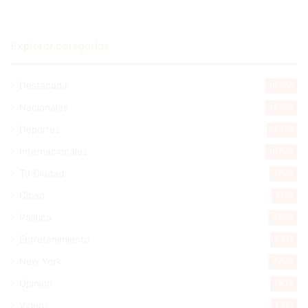
Explorar categorias
Destacada
16.360
Nacionales
14.567
Deportes
11.494
Internacionales
10.846
Tu Ciudad
7.546
Cibao
7.109
Política
5.599
Entretenimiento
5.513
New York
2.649
Opinión
1.877
Videos
1.871