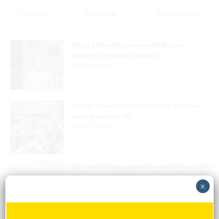
Popular
Reciente
Comentarios
Mejía defiende consenso PRM para
escoger secretario general
Hace 13 horas
Padres denuncian alza precios de útiles
escolares en la RD
Hace 13 horas
Irán condiciona reapertura de Ormuz al fin
de amenazas EEUU
×
Hace 13 horas