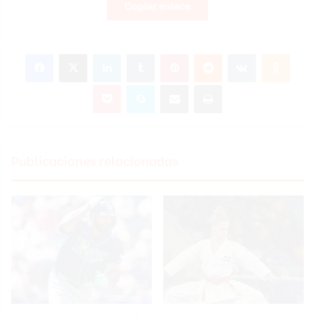
Copiar enlace
Facebook
X
LinkedIn
Tumblr
Pinterest
Reddit
VKontakte
Odnoklassniki
Pocket
Skype
Compartir por correo electrónico
Imprimir
Publicaciones relacionadas