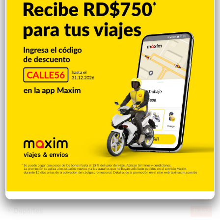
Donald Trump culpa a Canadá de los
incendios forestales
Hace 13 horas
Banreservas obtiene siete galardones en
los Effie Awards República Dominicana
2026
Hace 13 horas
Explorar categorias
Destacada
16.354
Nacionales
14.561
Deportes
11.487