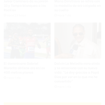
Junior Caminero da su jonrón
María Dimitrova se retira con
33 y Tampa blanquea a los
la medalla de oro colgada en
Rockies
su cuello
Hace 23 horas
Hace 1 día
El dominicano Gabriel
Dalvin La Melodía mira atrás
Moronta obtiene oro en los
y se emociona con su nueva
400 metros planos
vida: “Le doy gracias a Papá
Dios por ver en lo que me he
Hace 1 día
convertido”
Hace 1 día