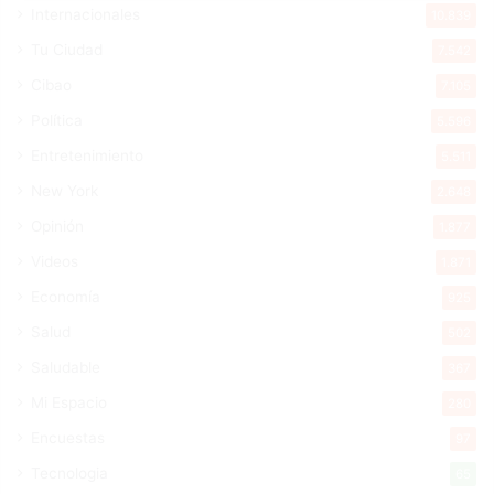
Internacionales
10.839
Tu Ciudad
7.542
Cibao
7.105
Política
5.596
Entretenimiento
5.511
New York
2.648
Opinión
1.877
Videos
1.871
Economía
925
Salud
502
Saludable
367
Mi Espacio
280
Encuestas
97
Tecnologia
65