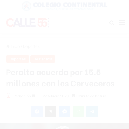
Buscar
M
Inicio
/
Deportes
Deportes
Destacada
Peralta acuerda por 15.5
millones con los Cerveceros
Redacción
S
27 febrero 2020
1 minuto de lectura
e
Facebook
X
Messenger
WhatsApp
Telegram
n
d
a