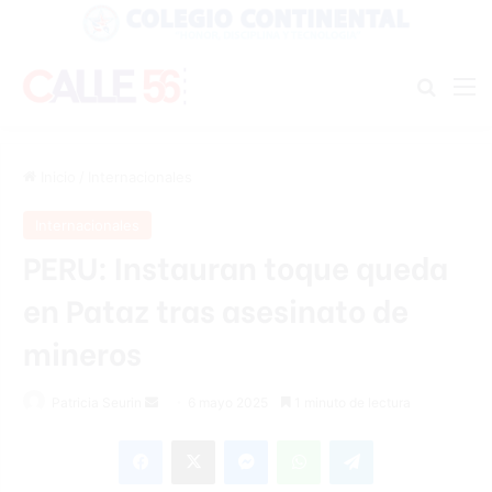
Buscar
M
Inicio
/
Internacionales
Internacionales
PERU: Instauran toque queda
en Pataz tras asesinato de
mineros
Send
Patricia Seurin
6 mayo 2025
1 minuto de lectura
an
Facebook
X
Messenger
WhatsApp
Telegram
email