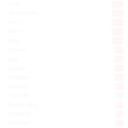
Política
5.603
Entretenimiento
5.516
New York
2.650
Opinión
1.877
Videos
1.871
Economía
929
Salud
504
Saludable
367
Mi Espacio
280
Encuestas
97
Tecnologia
65
Desde la matica
60
Policiales 56
55
Curiosidades
15