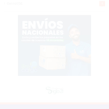
Gente056
4