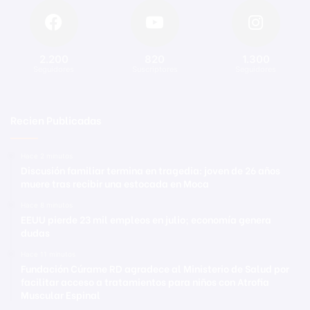
2.200
820
1.300
Seguidores
Suscriptores
Seguidores
Recien Publicadas
Hace 2 minutos
Discusión familiar termina en tragedia: joven de 26 años
muere tras recibir una estocada en Moca
Hace 8 minutos
EEUU pierde 23 mil empleos en julio; economía genera
dudas
Hace 11 minutos
Fundación Cúrame RD agradece al Ministerio de Salud por
facilitar acceso a tratamientos para niños con Atrofia
Muscular Espinal