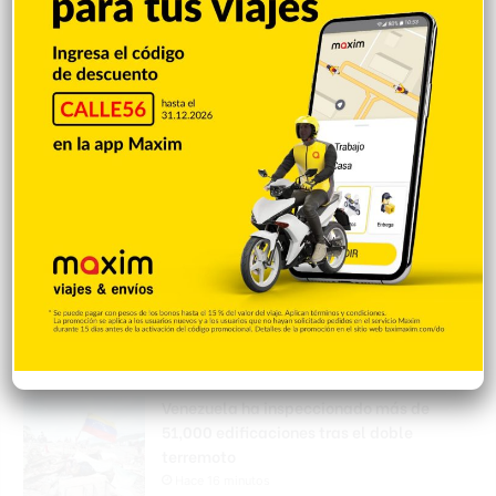
joven de 26 años muere tras recibir una
estocada en Moca
Hace 2 minutos
EEUU pierde 23 mil empleos en julio;
economía genera dudas
Hace 8 minutos
Fundación Cúrame RD agradece al
Ministerio de Salud por facilitar acceso a
tratamientos para niños con Atrofia
Muscular Espinal
Hace 11 minutos
Venezuela ha inspeccionado más de
51,000 edificaciones tras el doble
terremoto
Hace 16 minutos