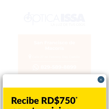
×
Popular
Reciente
Comentarios
Discusión familiar termina en tragedia: