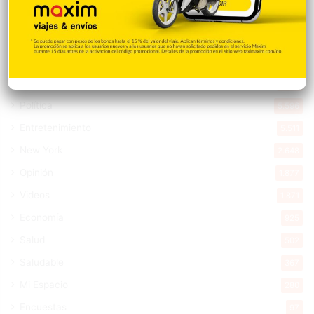
Deportes
11.487
Internacionales
10.839
Tu Ciudad
7.542
Cibao
7.105
Política
5.596
Entretenimiento
5.511
New York
2.648
Opinión
1.877
Videos
1.871
Economía
925
Salud
502
Saludable
367
Mi Espacio
280
Encuestas
97