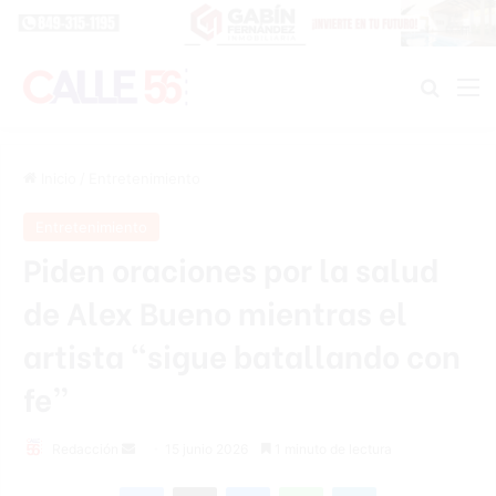
Buscar
M
Inicio
/
Entretenimiento
Entretenimiento
Piden oraciones por la salud
de Alex Bueno mientras el
artista “sigue batallando con
fe”
Send
Redacción
15 junio 2026
1 minuto de lectura
an
Facebook
X
Messenger
WhatsApp
Telegram