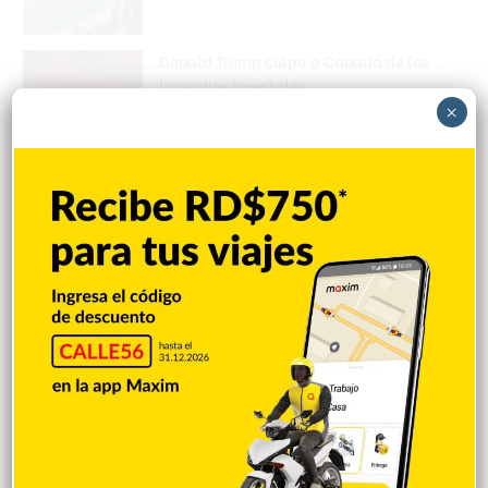
Donald Trump culpa a Canadá de los
incendios forestales
×
Hace 13 horas
Banreservas obtiene siete galardones en
los Effie Awards República Dominicana
2026
Hace 13 horas
Explorar categorias
Destacada
16.354
Nacionales
14.561