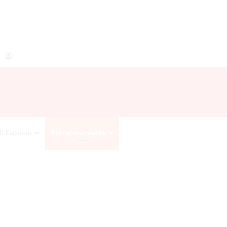
agram
RSS
Acceso
i Espacio
Entretenimiento