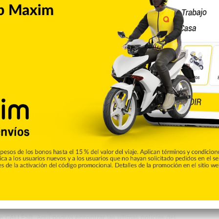
fante, nombre de pila de la artista, no descartó ampliar la
terse a una cirugía plástica después de su cesárea
, darle un hermanito a Emery. “Estoy ya preparando mi
lista
Raphy Pina
Copiar enlace
umblr
Pinterest
Reddit
VKontakte
Odnoklassniki
Pocket
Skype
Compartir por correo electrónico
Imprimir
de CALLE56. Aquí podrás encontrar las ultimas noticias del