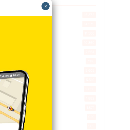
×
Destacada
16.372
Nacionales
14.579
Deportes
11.506
Internacionales
10.860
Tu Ciudad
7.554
Cibao
7.116
Política
5.605
Entretenimiento
5.519
New York
2.650
Opinión
1.882
Videos
1.871
Economía
929
Salud
505