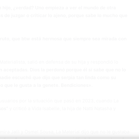
 hijo, ¿verdad? Uno empieza a ver el mundo de otra
 de juzgar o criticar lo ajeno, porque sabe lo mucho que
fruto, que btw está hermosa que siempre sea mirada con
aterialista, salió en defensa de su hija y respondió lo
n aceptadas. Dios la perdonó porque él sí sabe que no lo
nadie escuchó que dijo que serpia tan linda como su
o que le gusta a la genete. Bendiciones».
 usuarios por la situación que pasó en 2023, cuando La
sos”
y criticó a Vida Isabelle, la hija de Natti Natasha y
ira Jalil y Osmel Sousa, La Material dijo que no le gustaba