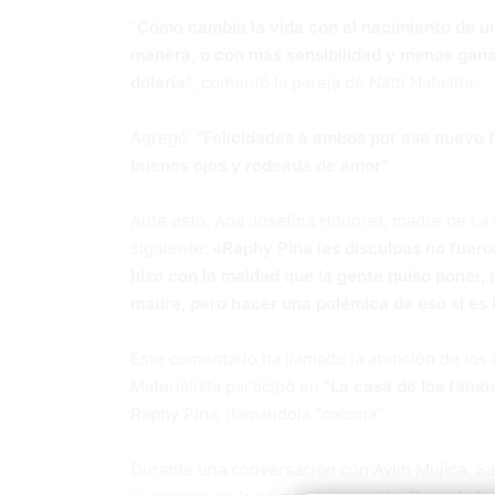
“
Cómo cambia la vida con el nacimiento de un
manera, o con más sensibilidad y menos ganas
dolería”
, comentó la pareja de Natti Natasha.
Agregó:
“Felicidades a ambos por ese nuevo 
buenos ojos y rodeada de amor”
.
Ante esto, Ana Josefina Honoret, madre de La M
siguiente:
«Raphy Pina las disculpas no fuero
hizo con la maldad que la gente quiso poner, 
madre, pero hacer una polémica de eso sí es l
Este comentario ha llamado la atención de los
Materialista participó en
“La casa de los famo
Raphy Pina, llamándola “cacona”.
Durante una conversación con Aylin Mujica, Sam