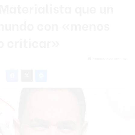
 Materialista que un
l mundo con «menos
o criticar»
2 minutos de lectura
Facebook
X
Messenger