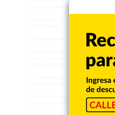
el nombre de la primogénita de “
La Dura de la
muy cacona, tiene la cabeza muy grande”,
dij
Poco después, en el programa “El gordo y la fla
con Natti Natasha.
“A ti Natti Natasha, de todo corazón y con tod
Admitió que su comentario sobre el físico de 
que no lo hizo con mala intención y que nació 
encerrada y aislada como parte de un reality.
La cantante de “
Las chapas que vibran”
se con
de julio a las 12:25 del mediodía en un parto p
El embarazo fue logrado por fertilización in vi
pastillas y hormonas.