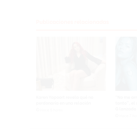
Carolina
del
Sur
Publicaciones relacionadas
Karen Yapoort revela qué no
“No me arr
perdonaría en una relación
tanto”, el
G lanzado 
Hace 6 horas
Hace 7 ho