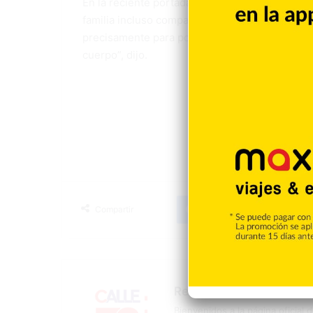
En la reciente portada en la revista, Yameiry Yn
familia incluso compartió que decidió no some
precisamente para poder, en un futuro cercano
cuerpo”, dijo.
La Materia
Facebook
X
LinkedIn
T
Compartir
Redacción
Bienvenidos a la página oficial 