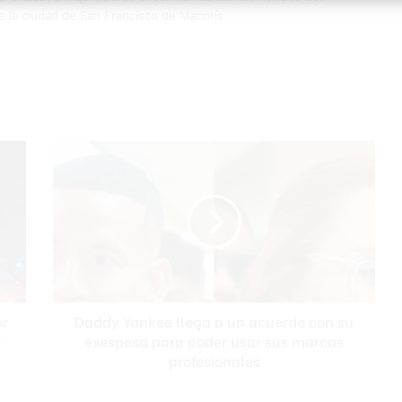
e la ciudad de San Francisco de Macorís
Daddy
Yankee
llega
a
un
acuerdo
con
su
exesposa
or
Daddy Yankee llega a un acuerdo con su
para
r
poder
exesposa para poder usar sus marcas
usar
profesionales
sus
marcas