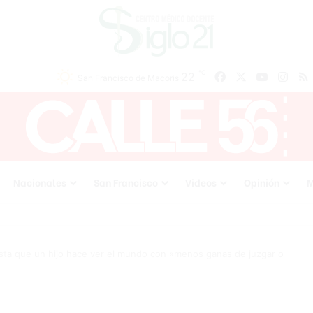
℃
Facebook
X
YouTube
Inst
22
San Francisco de Macoris
Nacionales
San Francisco
Videos
Opinión
M
lista que un hijo hace ver el mundo con «menos ganas de juzgar o