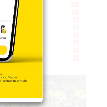
Saludable
367
Mi Espacio
281
Encuestas
97
Tecnologia
65
Desde la matica
60
Policiales 56
55
Curiosidades
15
Gente056
4