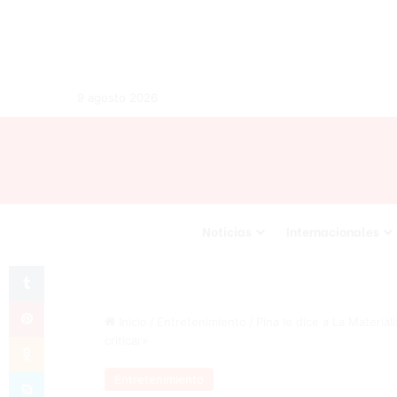
9 agosto 2026
Noticias
Internacionales
Tumblr
Pinterest
Inicio
/
Entretenimiento
/
Pina le dice a La Materia
Odnoklassniki
criticar»
Skype
Entretenimiento