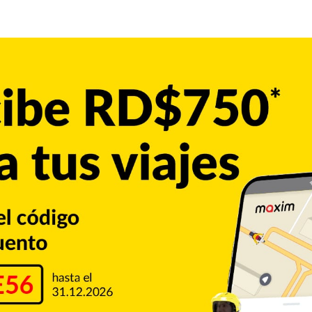
s duras”
y que cuando crezca será “
linda
” porque ahora “
es
o en ese entonces La Materialista.
ca, la artista urbana aprovechó la visita para disculparse
a la humildad posible pedirte disculpas”,
dijo.
la primogénita de su compatriota no fue apropiado, aseguró
de la vulnerabilidad que vivía en ese momento al estar
virtió en madre de Emery, junto a Eury Matos, el pasado 19
or cesárea,
tro, tras dos años de tratamiento lleno de inyecciones,