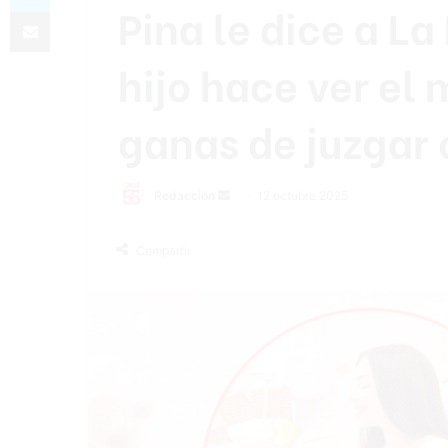
Pina le dice a La
Compartir por correo electrónico
hijo hace ver e
ganas de juzgar 
Send
Redacción
12 octubre 2025
an
email
Compartir