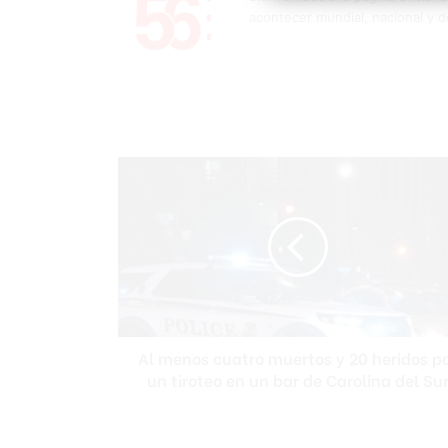
acontecer mundial, nacional y d
Al
menos
cuatro
muertos
y
20
heridos
por
un
Al menos cuatro muertos y 20 heridos p
tiroteo
en
un tiroteo en un bar de Carolina del Su
un
bar
de